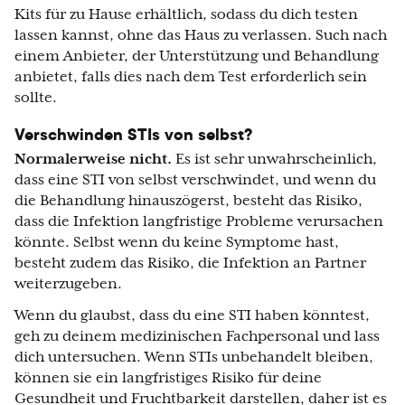
Kits für zu Hause erhältlich, sodass du dich testen
lassen kannst, ohne das Haus zu verlassen. Such nach
einem Anbieter, der Unterstützung und Behandlung
anbietet, falls dies nach dem Test erforderlich sein
sollte.
Verschwinden STIs von selbst?
Normalerweise nicht.
Es ist sehr unwahrscheinlich,
dass eine STI von selbst verschwindet, und wenn du
die Behandlung hinauszögerst, besteht das Risiko,
dass die Infektion langfristige Probleme verursachen
könnte. Selbst wenn du keine Symptome hast,
besteht zudem das Risiko, die Infektion an Partner
weiterzugeben.
Wenn du glaubst, dass du eine STI haben könntest,
geh zu deinem medizinischen Fachpersonal und lass
dich untersuchen. Wenn STIs unbehandelt bleiben,
können sie ein langfristiges Risiko für deine
Gesundheit und Fruchtbarkeit darstellen, daher ist es