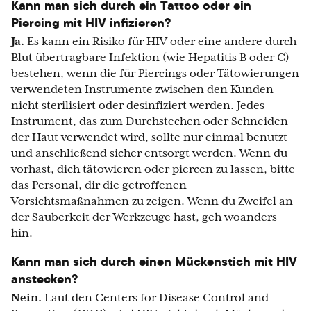
Kann man sich durch ein Tattoo oder ein
Piercing mit HIV infizieren?
Ja.
Es kann ein Risiko für HIV oder eine andere durch
Blut übertragbare Infektion (wie Hepatitis B oder C)
bestehen, wenn die für Piercings oder Tätowierungen
verwendeten Instrumente zwischen den Kunden
nicht sterilisiert oder desinfiziert werden. Jedes
Instrument, das zum Durchstechen oder Schneiden
der Haut verwendet wird, sollte nur einmal benutzt
und anschließend sicher entsorgt werden. Wenn du
vorhast, dich tätowieren oder piercen zu lassen, bitte
das Personal, dir die getroffenen
Vorsichtsmaßnahmen zu zeigen. Wenn du Zweifel an
der Sauberkeit der Werkzeuge hast, geh woanders
hin.
Kann man sich durch einen Mückenstich mit HIV
anstecken?
Nein.
Laut den Centers for Disease Control and