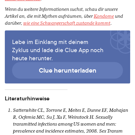
Wenn du weitere Informationen suchst, schau dir unsere
Artikel an, die mit Mythen aufräumen, über
Kondome
und
darüber,
wie eine Schwangerschaft zustande kommt
.
Lebe im Einklang mit deinem
Zyklus und lade die Clue App noch
heute herunter.
Clue herunterladen
Literaturhinweise
Satterwhite CL, Torrone E, Meites E, Dunne EF, Mahajan
R, Ocfemia MC, Su J, Xu F, Weinstock H. Sexually
transmitted infections among US women and men:
prevalence and incidence estimates, 2008. Sex Transm