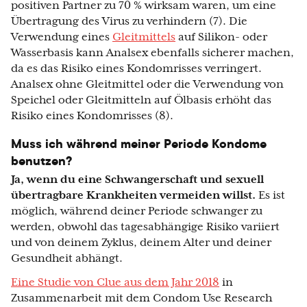
positiven Partner zu 70 % wirksam waren, um eine
Übertragung des Virus zu verhindern (7). Die
Verwendung eines
Gleitmittels
auf Silikon- oder
Wasserbasis kann Analsex ebenfalls sicherer machen,
da es das Risiko eines Kondomrisses verringert.
Analsex ohne Gleitmittel oder die Verwendung von
Speichel oder Gleitmitteln auf Ölbasis erhöht das
Risiko eines Kondomrisses (8).
Muss ich während meiner Periode Kondome
benutzen?
Ja, wenn du eine Schwangerschaft und sexuell
übertragbare Krankheiten vermeiden willst.
Es ist
möglich, während deiner Periode schwanger zu
werden, obwohl das tagesabhängige Risiko variiert
und von deinem Zyklus, deinem Alter und deiner
Gesundheit abhängt.
Eine Studie von Clue aus dem Jahr 2018
in
Zusammenarbeit mit dem Condom Use Research