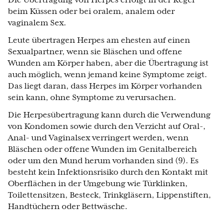
Die Übertragung von Herpes erfolgt in der Regel
beim Küssen oder bei oralem, analem oder
vaginalem Sex.
Leute übertragen Herpes am ehesten auf einen
Sexualpartner, wenn sie Bläschen und offene
Wunden am Körper haben, aber die Übertragung ist
auch möglich, wenn jemand keine Symptome zeigt.
Das liegt daran, dass Herpes im Körper vorhanden
sein kann, ohne Symptome zu verursachen.
Die Herpesübertragung kann durch die Verwendung
von Kondomen sowie durch den Verzicht auf Oral-,
Anal- und Vaginalsex verringert werden, wenn
Bläschen oder offene Wunden im Genitalbereich
oder um den Mund herum vorhanden sind (9). Es
besteht kein Infektionsrisiko durch den Kontakt mit
Oberflächen in der Umgebung wie Türklinken,
Toilettensitzen, Besteck, Trinkgläsern, Lippenstiften,
Handtüchern oder Bettwäsche.