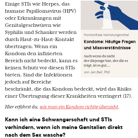
Einige STIs wie Herpes, das
humane Papillomavirus (HPV)
oder Erkrankungen mit
Genitalgeschwüren wie
Syphilis und Schanker werden
Hormonfreie Verhütungsmittel
durch Haut-zu-Haut-Kontakt
Kondome: Häufige Fragen
übertragen. Wenn ein
und Missverständnisse
Kondom den infizierten
Auch wenn du nicht
Bereich nicht bedeckt, kann es
der:diejenige bist, der:die es
trägt, ist es gut,...
keinen Schutz vor diesen STIs
von
Jen Bell, PhD
bieten. Sind die Infektionen
jedoch auf Bereiche
beschränkt, die das Kondom bedeckt, wird das Risiko
einer Übertragung dieser Krankheiten verringert (17).
Hier erfährst du,
wie man ein Kondom richtig überzieht
.
Kann ich eine Schwangerschaft und STIs
verhindern, wenn ich meine Genitalien direkt
nach dem Sex wasche?