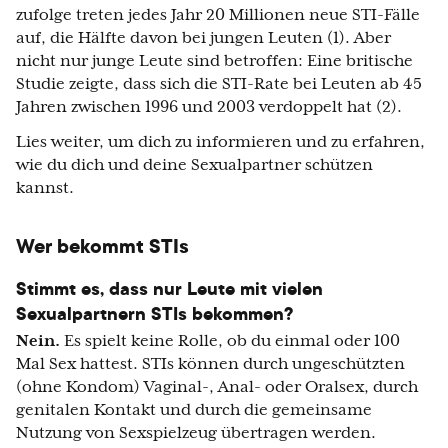
zufolge treten jedes Jahr 20 Millionen neue STI-Fälle
auf, die Hälfte davon bei jungen Leuten (1). Aber
nicht nur junge Leute sind betroffen: Eine britische
Studie zeigte, dass sich die STI-Rate bei Leuten ab 45
Jahren zwischen 1996 und 2003 verdoppelt hat (2).
Lies weiter, um dich zu informieren und zu erfahren,
wie du dich und deine Sexualpartner schützen
kannst.
Wer bekommt STIs
Stimmt es, dass nur Leute mit vielen
Sexualpartnern STIs bekommen?
Nein.
Es spielt keine Rolle, ob du einmal oder 100
Mal Sex hattest. STIs können durch ungeschützten
(ohne Kondom) Vaginal-, Anal- oder Oralsex, durch
genitalen Kontakt und durch die gemeinsame
Nutzung von Sexspielzeug übertragen werden.