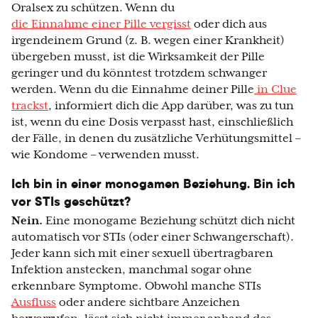
Oralsex zu schützen. Wenn du
die Einnahme einer Pille vergisst
oder dich aus
irgendeinem Grund (z. B. wegen einer Krankheit)
übergeben musst, ist die Wirksamkeit der Pille
geringer und du könntest trotzdem schwanger
werden. Wenn du die Einnahme deiner Pille
in Clue
trackst
, informiert dich die App darüber, was zu tun
ist, wenn du eine Dosis verpasst hast, einschließlich
der Fälle, in denen du zusätzliche Verhütungsmittel –
wie Kondome – verwenden musst.
Ich bin in einer monogamen Beziehung. Bin ich
vor STIs geschützt?
Nein.
Eine monogame Beziehung schützt dich nicht
automatisch vor STIs (oder einer Schwangerschaft).
Jeder kann sich mit einer sexuell übertragbaren
Infektion anstecken, manchmal sogar ohne
erkennbare Symptome. Obwohl manche STIs
Ausfluss
oder andere sichtbare Anzeichen