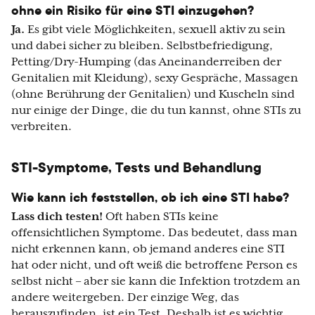
ohne ein Risiko für eine STI einzugehen?
Ja.
Es gibt viele Möglichkeiten, sexuell aktiv zu sein
und dabei sicher zu bleiben. Selbstbefriedigung,
Petting/Dry-Humping (das Aneinanderreiben der
Genitalien mit Kleidung), sexy Gespräche, Massagen
(ohne Berührung der Genitalien) und Kuscheln sind
nur einige der Dinge, die du tun kannst, ohne STIs zu
verbreiten.
STI-Symptome, Tests und Behandlung
Wie kann ich feststellen, ob ich eine STI habe?
Lass dich testen!
Oft haben STIs keine
offensichtlichen Symptome. Das bedeutet, dass man
nicht erkennen kann, ob jemand anderes eine STI
hat oder nicht, und oft weiß die betroffene Person es
selbst nicht – aber sie kann die Infektion trotzdem an
andere weitergeben. Der einzige Weg, das
herauszufinden, ist ein Test. Deshalb ist es wichtig,