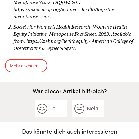
Menopause Years. FAQ047. 2017.
https://www.acog.org/womens-health/faqs/the-
menopause-years
Society for Women’s Health Research. Women’s Health
Equity Initiative. Menopause Fact Sheet. 2023. Available
from: https://swhr.org/healthequity/ American College of
Obstetricians & Gynecologists.
Perimenopausal Bleeding and Bleeding After Menopause.
Mehr anzeigen ...
FAQ162. October 2020. https://www.acog.org/womens-
health/faqs/perimenopausal-bleeding-and-bleeding-
after-menopause
War dieser Artikel hilfreich?
Harlow SD, Gass M, Hall JE, et al. Executive summary of
the stages of reproductive aging workshop + 10:
Addressing the unfinished agenda of staging reproductive
Ja
Nein
aging. J Clin Endocrinol Metab 2012.
Andrews R, Hale G, John B, Lancastle D. Evaluating the
Effects of Symptom Monitoring on Menopausal Health
Das könnte dich auch interessieren
Outcomes: A Systematic Review and Meta-Analysis.