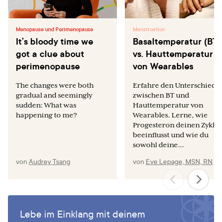
Menopause und Perimenopause
Menstruation
It’s bloody time we
Basaltemperatur (BT)
got a clue about
vs. Hauttemperatur
perimenopause
von Wearables
The changes were both
Erfahre den Unterschied
gradual and seemingly
zwischen BT und
sudden: What was
Hauttemperatur von
happening to me?
Wearables. Lerne, wie
Progesteron deinen Zyklus
beeinflusst und wie du
sowohl deine...
von
Audrey Tsang
von
Eve Lepage, MSN, RN
Lebe im Einklang mit deinem