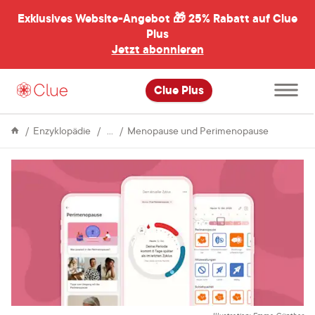
Exklusives Website-Angebot 🎁
25% Rabatt auf Clue
menü
ßen
Plus
Jetzt abonnieren
Hauptme
Clue Plus
öffnen
Menstruation
Dürfen
Enzyklopädie
Menopause und Perimenopause
wir
vorstellen:
Clue
Perimeno