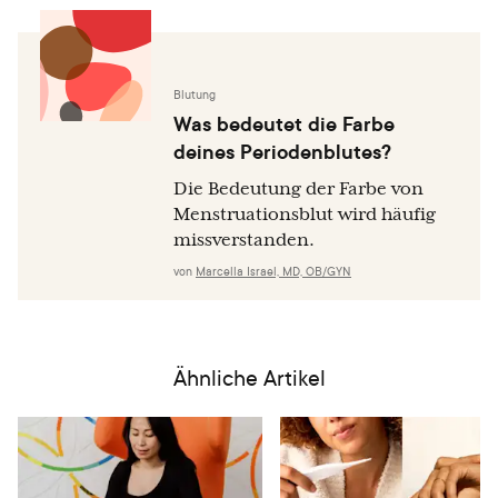
Front Glob Womens Health. 2021;2:757706. Published
2021 Dec 3. doi:10.3389/fgwh.2021.757706
Blutung
Was bedeutet die Farbe
deines Periodenblutes?
Die Bedeutung der Farbe von
Menstruationsblut wird häufig
missverstanden.
von
Marcella Israel, MD, OB/GYN
Ähnliche Artikel