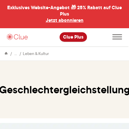
Exklusives Website-Angebot 🎁
25% Rabatt auf Clue
menü
ßen
Plus
Jetzt abonnieren
Hauptme
Clue Plus
öffnen
Enzyklopädie
Geschlechtergleichstellung
Leben & Kultur
Geschlechtergleichstellun