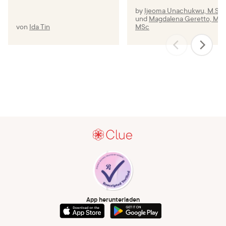
by
Ijeoma Unachukwu, M.S.
,
und
Magdalena Geretto, MD,
von
Ida Tin
MSc
App herunterladen