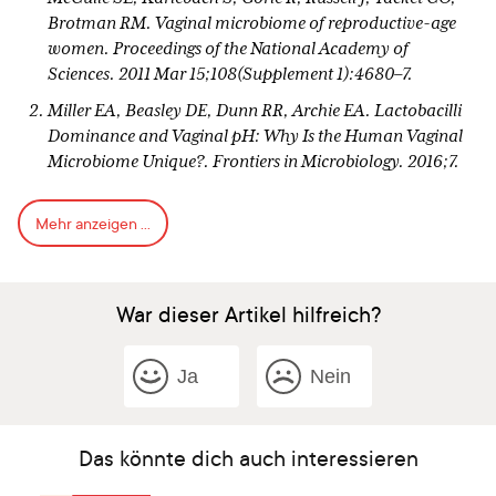
Brotman RM. Vaginal microbiome of reproductive-age
women. Proceedings of the National Academy of
Sciences. 2011 Mar 15;108(Supplement 1):4680–7.
Miller EA, Beasley DE, Dunn RR, Archie EA. Lactobacilli
Dominance and Vaginal pH: Why Is the Human Vaginal
Microbiome Unique?. Frontiers in Microbiology. 2016;7.
Lewis WG, Robinson LS, Gilbert NM, Perry JC, Lewis AL.
Mehr anzeigen ...
Degradation, foraging, and depletion of mucus
sialoglycans by the vagina-adapted Actinobacterium
Gardnerella vaginalis. Journal of Biological Chemistry.
2013 Apr 26;288(17):12067–79.
War dieser Artikel hilfreich?
CDC. Bacterial Vaginosis (BV). 2024 [cited 2025 Apr 17].
About Bacterial Vaginosis (BV). Available from:
Ja
Nein
https://www.cdc.gov/bacterial-
vaginosis/about/index.html
The American College of Obstetricians and Gynecologists.
Das könnte dich auch interessieren
Bacterial Vaginosis MicroRounds [Internet]. [cited 2025