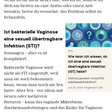
Wenn du dir nicht sicher bist, was los ist, solltest du
dich am besten an eine Ärztin oder einen Arzt
wenden, bevor du versuchst, das Problem selbst zu
behandeln.
Ist bakterielle Vaginose
eine sexuell übertragbare
Infektion (STI)?
STIs
Sozusagen – aber es ist
Wie kann ich wissen, ob
kompliziert.
ich eine eine sexuell
übertragbare Infektion
Bakterielle Vaginose wird
(IST) habe?
nicht als STI eingestuft, weil
man sie auch bekommen
Und was passiert, wenn STIs
unbehandelt bleiben?
kann, wenn man noch nie Sex
von
Dr. Anne Högemann, MD
hatte. Aber Sex – vor allem mit
neuen oder mehreren
Partnern – kann das vaginale Mikrobiom
durcheinanderbringen und das Risiko für Vaginose