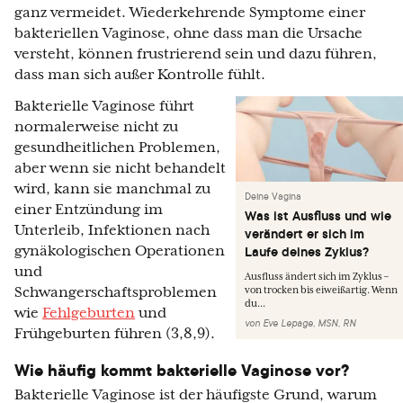
ganz vermeidet. Wiederkehrende Symptome einer
bakteriellen Vaginose, ohne dass man die Ursache
versteht, können frustrierend sein und dazu führen,
dass man sich außer Kontrolle fühlt.
Bakterielle Vaginose führt
normalerweise nicht zu
gesundheitlichen Problemen,
aber wenn sie nicht behandelt
wird, kann sie manchmal zu
Deine Vagina
einer Entzündung im
Was ist Ausfluss und wie
Unterleib, Infektionen nach
verändert er sich im
gynäkologischen Operationen
Laufe deines Zyklus?
und
Ausfluss ändert sich im Zyklus –
Schwangerschaftsproblemen
von trocken bis eiweißartig. Wenn
du...
wie
Fehlgeburten
und
von
Eve Lepage, MSN, RN
Frühgeburten führen (3,8,9).
Wie häufig kommt bakterielle Vaginose vor?
Bakterielle Vaginose ist der häufigste Grund, warum