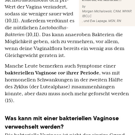
Menstruationsblut den pH-
Wert der Vagina verändert,
by
Morgan Michalowski, CNM, WHNP,
sodass sie weniger sauer wird
IBCLC
(10,11). Außerdem verdünnt es
,
und
Eve Lepage, MSN, RN
die nützlichen
Lactobacillus-
Bakterien
(10,11). Das kann anaeroben Bakterien die
Möglichkeit geben, sich zu vermehren, vor allem,
wenn deine Vaginalflora bereits ein wenig aus dem
Gleichgewicht geraten ist.
Manche Leute bemerken auch
Symptome einer
bakteriellen Vaginose
vor
ihrer Periode
, was mit
hormonellen Schwankungen in der zweiten Hälfte
des Zyklus (der Lutealphase) zusammenhängen
könnte, aber dazu muss noch mehr geforscht werden
(15).
Was kann mit einer bakteriellen Vaginose
verwechselt werden?