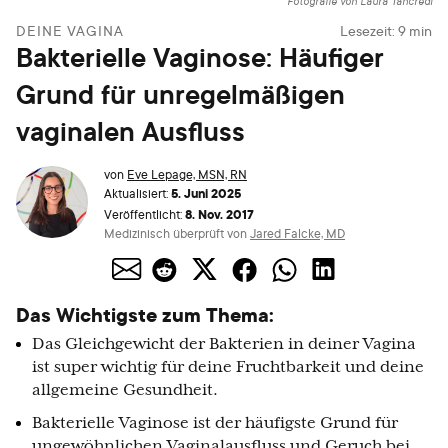
Fotografie von Laura Tancredi
DEINE VAGINA
Lesezeit:
9
min
Bakterielle Vaginose: Häufiger
Grund für unregelmäßigen
vaginalen Ausfluss
von
Eve Lepage, MSN, RN
5. Juni 2025
Aktualisiert:
8. Nov. 2017
Veröffentlicht:
Medizinisch überprüft von
Jared Falcke, MD
Das Wichtigste zum Thema:
Das Gleichgewicht der Bakterien in deiner Vagina
ist super wichtig für deine Fruchtbarkeit und deine
allgemeine Gesundheit.
Bakterielle Vaginose ist der häufigste Grund für
ungewöhnlichen Vaginalausfluss und Geruch bei