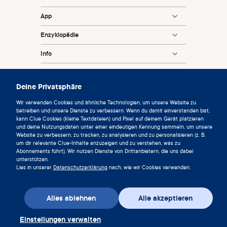
https://www.ncbi.nlm.nih.gov/pmc/articles/PMC174497
App
5/
The American College of Obstetricians and Gynecologists.
Enzyklopädie
Vaginitis [Internet]. [cited 2025 Apr 17]. Available from:
Info
https://www.acog.org/womens-health/faqs/vaginitis
Partnerships
Vodstrcil LA, Plummer EL, Fairley CK, Hocking JS, Law
Deine Privatsphäre
MG, Petoumenos K, et al. Male-Partner Treatment to
Prevent Recurrence of Bacterial Vaginosis. N Engl J Med
Wir verwenden Cookies und ähnliche Technologien, um unsere Website zu
[Internet]. 2025 Mar 6 [cited 2025 Apr 17];392(10):947–57.
betreiben und unsere Dienste zu verbessern. Wenn du damit einverstanden bist,
kann Clue Cookies (kleine Textdateien) und Pixel auf deinem Gerät platzieren
Available from:
und deine Nutzungsdaten unter einer eindeutigen Kennung sammeln, um unsere
http://www.nejm.org/doi/10.1056/NEJMoa2405404
Website zu verbessern, zu tracken, zu analysieren und zu personalisieren (z. B.
um dir relevante Clue-Inhalte anzuzeigen und zu verstehen, was zu
Vodstrcil LA, Muzny CA, Plummer EL, Sobel JD,
© 2026 Clue von der Biowink GmbH. Alle Rechte vorbehalten.
Abonnements führt). Wir nutzen Dienste von Drittanbietern, die uns dabei
v:
08684d993
2026-08-06 11:34:36
unterstützen.
Bradshaw CS. Bacterial vaginosis: drivers of recurrence
Lies in unserer
Datenschutzerklärung
nach, wie wir Cookies verwenden.
and challenges and opportunities in partner treatment.
BMC Medicine [Internet]. 2021 Sep 2 [cited 2025 Apr
17];19(1):194. Available from:
Alles ablehnen
Alle akzeptieren
https://doi.org/10.1186/s12916-021-02077-3
Einstellungen verwalten
National Health Service (NHS). (2023) [cited 2025 Apr 17].