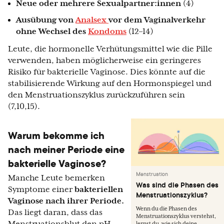
Neue oder mehrere Sexualpartner:innen
(4)
Ausübung von
Analsex
vor dem Vaginalverkehr
ohne Wechsel des
Kondoms
(12–14)
Leute, die hormonelle Verhütungsmittel wie die Pille
verwenden, haben möglicherweise ein geringeres
Risiko für bakterielle Vaginose. Dies könnte auf die
stabilisierende Wirkung auf den Hormonspiegel und
den Menstruationszyklus zurückzuführen sein
(7,10,15).
Warum bekomme ich
nach meiner Periode eine
bakterielle Vaginose?
Menstruation
Manche Leute bemerken
Was sind die Phasen des
Symptome einer
bakteriellen
Menstruationszyklus?
Vaginose nach ihrer Periode.
Wenn du die Phasen des
Das liegt daran, dass das
Menstruationszyklus verstehst,
lernst du, wie sich deine...