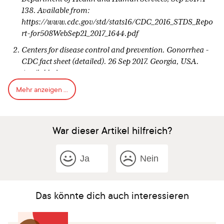
138. Available from:
https://www.cdc.gov/std/stats16/CDC_2016_STDS_Repo
rt-for508WebSep21_2017_1644.pdf
Centers for disease control and prevention. Gonorrhea -
CDC fact sheet (detailed). 26 Sep 2017. Georgia, USA.
Available from:
https://www.cdc.gov/std/gonorrhea/stdfact-gonorrhea-
Mehr anzeigen ...
detailed.htm
Workowski KA, Bolan GA; Centers for Disease Control
and Prevention. Sexually transmitted diseases treatment
War dieser Artikel hilfreich?
guidelines, 2015. MMWR Recomm Rep. 2015 Jun 5;64(RR-
03):1-137. Available from:
Ja
Nein
https://www.cdc.gov/std/tg2015/tg-2015-print.pdf
American college of obstetricians and gynecologists.
Chlamydia, gonorrhea, and syphilis. FAQ071. Dec 2016.
Das könnte dich auch interessieren
Available from:
https://www.acog.org/Patients/FAQs/Chlamydia-
Gonorrhea-and-Syphilis