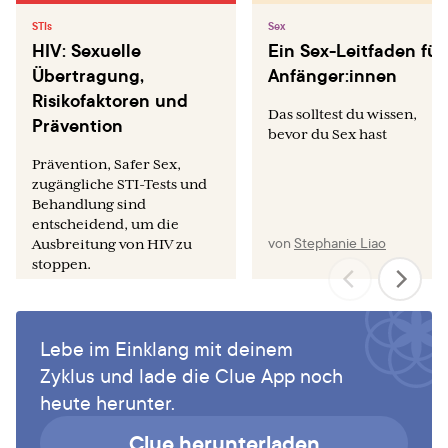
s/stisestimates/en/
STIs
Sex
Fleming DT, Wasserheit JN. From epidemiological synergy
HIV: Sexuelle
Ein Sex-Leitfaden für
to public health policy and practice: the contribution of
Übertragung,
Anfänger:innen
other sexually transmitted diseases to sexual transmission
Risikofaktoren und
of HIV infection. Sex Transm Infect. 1999 Feb;75(1):3-17.
Das solltest du wissen,
Prävention
bevor du Sex hast
Galvin SR, Cohen MS. The role of sexually transmitted
Prävention, Safer Sex,
diseases in HIV transmission. Nat Rev Microbiol. 2004
zugängliche STI-Tests und
Jan;2(1):33-42.
Behandlung sind
entscheidend, um die
von
Stephanie Liao
Ausbreitung von HIV zu
stoppen.
von
Nicole Telfer
Lebe im Einklang mit deinem
Zyklus und lade die Clue App noch
heute herunter.
Clue herunterladen