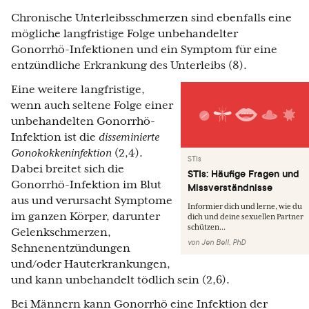
Chronische Unterleibsschmerzen sind ebenfalls eine
mögliche langfristige Folge unbehandelter
Gonorrhö-Infektionen und ein Symptom für eine
entzündliche Erkrankung des Unterleibs (8).
Eine weitere langfristige,
wenn auch seltene Folge einer
unbehandelten Gonorrhö-
Infektion ist die
disseminierte
Gonokokkeninfektion
(2,4).
STIs
Dabei breitet sich die
STIs: Häufige Fragen und
Gonorrhö-Infektion im Blut
Missverständnisse
aus und verursacht Symptome
Informier dich und lerne, wie du
im ganzen Körper, darunter
dich und deine sexuellen Partner
schützen...
Gelenkschmerzen,
von
Jen Bell, PhD
Sehnenentzündungen
und/oder Hauterkrankungen,
und kann unbehandelt tödlich sein (2,6).
Bei Männern kann Gonorrhö eine Infektion der