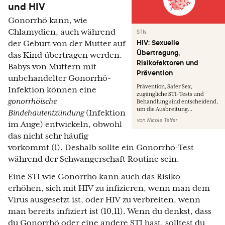
und HIV
Gonorrhö kann, wie
Chlamydien, auch während
STIs
HIV: Sexuelle
der Geburt von der Mutter auf
Übertragung,
das Kind übertragen werden.
Risikofaktoren und
Babys von Müttern mit
Prävention
unbehandelter Gonorrhö-
Prävention, Safer Sex,
Infektion können eine
zugängliche STI-Tests und
gonorrhöische
Behandlung sind entscheidend,
um die Ausbreitung...
Bindehautentzündung
(Infektion
von
Nicole Telfer
im Auge) entwickeln, obwohl
das nicht sehr häufig
vorkommt (1). Deshalb sollte ein Gonorrhö-Test
während der Schwangerschaft Routine sein.
Eine STI wie Gonorrhö kann auch das Risiko
erhöhen, sich mit HIV zu infizieren, wenn man dem
Virus ausgesetzt ist, oder HIV zu verbreiten, wenn
man bereits infiziert ist (10,11). Wenn du denkst, dass
du Gonorrhö oder eine andere STI hast, solltest du