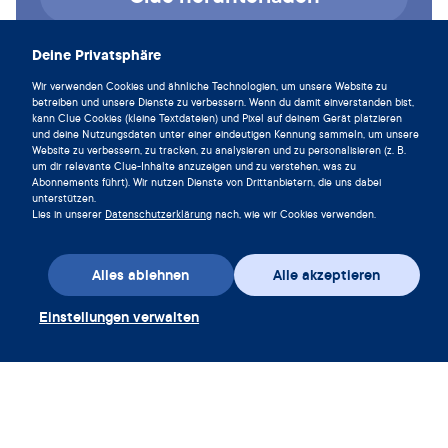
Deine Privatsphäre
Wir verwenden Cookies und ähnliche Technologien, um unsere Website zu
betreiben und unsere Dienste zu verbessern. Wenn du damit einverstanden bist,
kann Clue Cookies (kleine Textdateien) und Pixel auf deinem Gerät platzieren
und deine Nutzungsdaten unter einer eindeutigen Kennung sammeln, um unsere
Website zu verbessern, zu tracken, zu analysieren und zu personalisieren (z. B.
um dir relevante Clue-Inhalte anzuzeigen und zu verstehen, was zu
Abonnements führt). Wir nutzen Dienste von Drittanbietern, die uns dabei
unterstützen.
Lies in unserer
Datenschutzerklärung
nach, wie wir Cookies verwenden.
App herunterladen
Alles ablehnen
Alle akzeptieren
Einstellungen verwalten
Gutschein einlösen
Unternehmen
App
Enzyklopädie