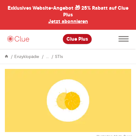
Exklusives Website-Angebot 🎁
25% Rabatt auf Clue
menü
ßen
Plus
Jetzt abonnieren
Hauptme
Clue Plus
öffnen
Sex
Alles,
Enzyklopädie
STIs
was
du
über
Gonorrhö
wissen
musst