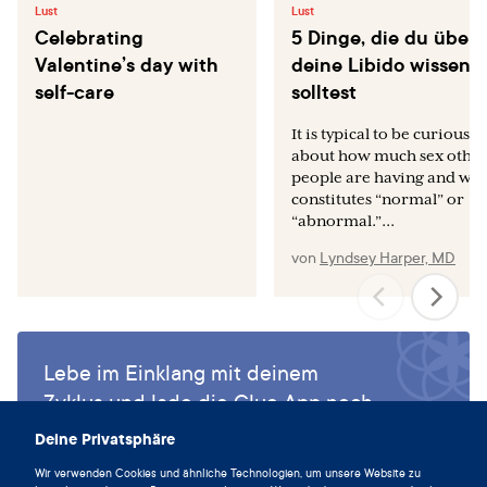
counter personal lubricants for safety and anti-HIV-1
Lust
Lust
Celebrating
activity. PLoS One. 2012;7(11):e48328.
5 Dinge, die du über
Valentine’s day with
deine Libido wissen
Nicole W. A question for women's health: chemicals in
self-care
solltest
feminine hygiene products and personal lubricants.
Environ Health Perspect. 2014 Mar;122(3):A70-5.
It is typical to be curious
about how much sex othe
people are having and wh
constitutes “normal” or
“abnormal.”...
von
Lyndsey Harper, MD
Lebe im Einklang mit deinem
Zyklus und lade die Clue App noch
heute herunter.
Deine Privatsphäre
Clue herunterladen
Wir verwenden Cookies und ähnliche Technologien, um unsere Website zu