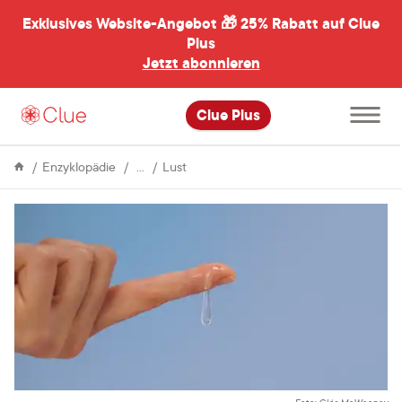
Exklusives Website-Angebot 🎁
25% Rabatt auf Clue
menü
ßen
Plus
Jetzt abonnieren
Hauptme
Clue Plus
öffnen
Sex
Die
Enzyklopädie
Lust
Wahl
des
passenden
Gleitmittels