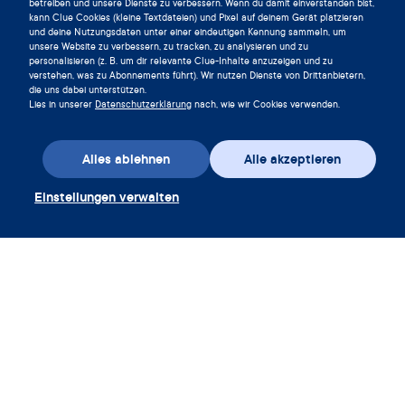
betreiben und unsere Dienste zu verbessern. Wenn du damit einverstanden bist,
kann Clue Cookies (kleine Textdateien) und Pixel auf deinem Gerät platzieren
und deine Nutzungsdaten unter einer eindeutigen Kennung sammeln, um
unsere Website zu verbessern, zu tracken, zu analysieren und zu
personalisieren (z. B. um dir relevante Clue-Inhalte anzuzeigen und zu
verstehen, was zu Abonnements führt). Wir nutzen Dienste von Drittanbietern,
die uns dabei unterstützen.
Lies in unserer
Datenschutzerklärung
nach, wie wir Cookies verwenden.
Alles ablehnen
Alle akzeptieren
Einstellungen verwalten
App herunterladen
Gutschein einlösen
Unternehmen
App
Enzyklopädie