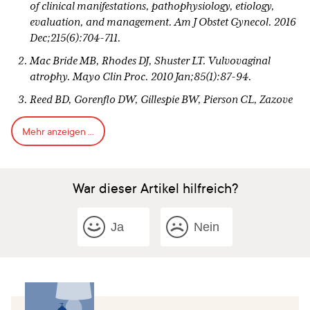
of clinical manifestations, pathophysiology, etiology,
evaluation, and management. Am J Obstet Gynecol. 2016
Dec;215(6):704-711.
Mac Bride MB, Rhodes DJ, Shuster LT. Vulvovaginal
atrophy. Mayo Clin Proc. 2010 Jan;85(1):87-94.
Reed BD, Gorenflo DW, Gillespie BW, Pierson CL, Zazove
P. Sexual behaviors and other risk factors for Candida
Mehr anzeigen ...
vulvovaginitis. J Womens Health Gend Based Med. 2000
Jul-Aug;9(6):645-55.
American Congress of Obstetricians and Gynecologists.
War dieser Artikel hilfreich?
FAQ020: When Sex Is Painful. September 2017.
The World Health Organization, Family Health
International, United Nations Population Fund. Use and
Ja
Nein
procurement of additional lubricants for male and female
condoms: WHO/UNFPA/FHI: Advisory note. World
Health Organization 2012.
Golombok S, Harding R, Sheldon J. An evaluation of a