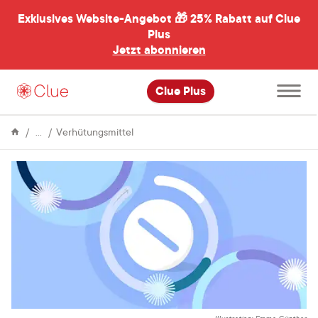
Exklusives Website-Angebot 🎁
25% Rabatt auf Clue
menü
ßen
Plus
Jetzt abonnieren
Hauptme
Clue Plus
öffnen
Enzyklopädie
Hast
Verhütungsmittel
du
bei
hormoneller
Verhütung
einen
Eisprung?