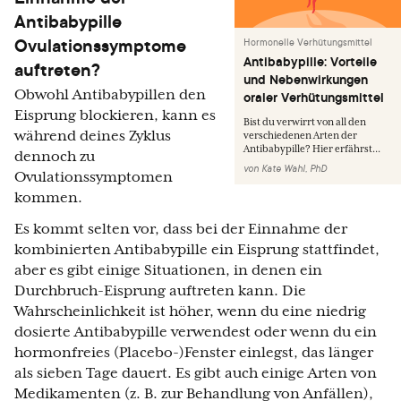
Antibabypille
Ovulationssymptome
Hormonelle Verhütungsmittel
Antibabypille: Vorteile
auftreten?
und Nebenwirkungen
Obwohl Antibabypillen den
oraler Verhütungsmittel
Eisprung blockieren, kann es
Bist du verwirrt von all den
während deines Zyklus
verschiedenen Arten der
Antibabypille? Hier erfährst...
dennoch zu
von
Kate Wahl, PhD
Ovulationssymptomen
kommen.
Es kommt selten vor, dass bei der Einnahme der
kombinierten Antibabypille ein Eisprung stattfindet,
aber es gibt einige Situationen, in denen ein
Durchbruch-Eisprung auftreten kann. Die
Wahrscheinlichkeit ist höher, wenn du eine niedrig
dosierte Antibabypille verwendest oder wenn du ein
hormonfreies (Placebo-)Fenster einlegst, das länger
als sieben Tage dauert. Es gibt auch einige Arten von
Medikamenten (z. B. zur Behandlung von Anfällen),