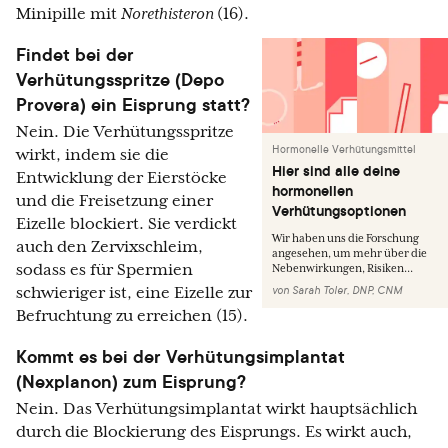
Minipille mit
Norethisteron
(16).
Findet bei der
Verhütungsspritze (Depo
Provera) ein Eisprung statt?
Nein. Die Verhütungsspritze
Hormonelle Verhütungsmittel
wirkt, indem sie die
Hier sind alle deine
Entwicklung der Eierstöcke
hormonellen
und die Freisetzung einer
Verhütungsoptionen
Eizelle blockiert. Sie verdickt
Wir haben uns die Forschung
auch den Zervixschleim,
angesehen, um mehr über die
sodass es für Spermien
Nebenwirkungen, Risiken...
von
Sarah Toler, DNP, CNM
schwieriger ist, eine Eizelle zur
Befruchtung zu erreichen (15).
Kommt es bei der Verhütungsimplantat
(Nexplanon) zum Eisprung?
Nein. Das Verhütungsimplantat wirkt hauptsächlich
durch die Blockierung des Eisprungs. Es wirkt auch,