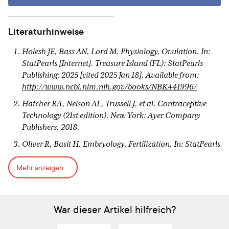
Literaturhinweise
Holesh JE, Bass AN, Lord M. Physiology, Ovulation. In:
StatPearls [Internet]. Treasure Island (FL): StatPearls
Publishing; 2025 [cited 2025 Jan 18]. Available from:
http://www.ncbi.nlm.nih.gov/books/NBK441996/
Hatcher RA, Nelson AL, Trussell J, et al. Contraceptive
Technology (21st edition). New York: Ayer Company
Publishers. 2018.
Oliver R, Basit H. Embryology, Fertilization. In: StatPearls
[Internet]. Treasure Island (FL): StatPearls Publishing;
Mehr anzeigen ...
2025 [cited 2025 Jan 18]. Available from:
http://www.ncbi.nlm.nih.gov/books/NBK542186/
Brott NR, Le JK. Mittelschmerz. In: StatPearls [Internet].
War dieser Artikel hilfreich?
Treasure Island (FL): StatPearls Publishing; 2025 [cited
2025 Jan 18]. Available from: