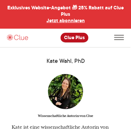
Exklusives Website-Angebot 🎁
25% Rabatt auf Clue
menü
ßen
Plus
Jetzt abonnieren
Hauptme
Clue Plus
öffnen
Kate Wahl, PhD
Wissenschaftliche Autorin von Clue
Kate ist eine wissenschaftliche Autorin von