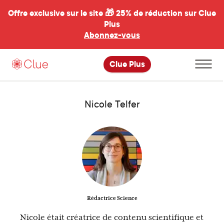
Offre exclusive sur le site 🎁
25% de réduction sur Clue
Plus
Abonnez-vous
al
Ouvrir
Clue Plus
le
menu
principal
Nicole Telfer
Rédactrice Science
Nicole était créatrice de contenu scientifique et