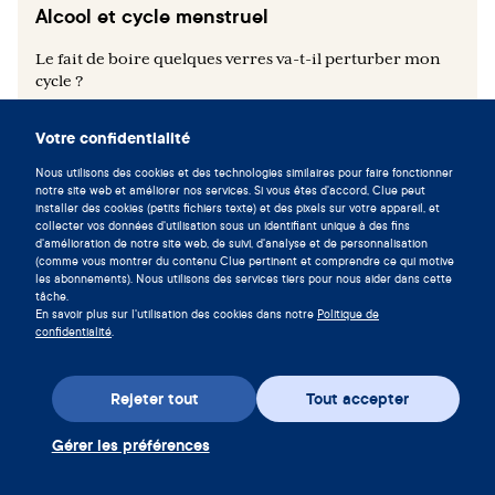
Alcool et cycle menstruel
Le fait de boire quelques verres va-t-il perturber mon
cycle ?
Votre confidentialité
Nous utilisons des cookies et des technologies similaires pour faire fonctionner
notre site web et améliorer nos services. Si vous êtes d'accord, Clue peut
installer des cookies (petits fichiers texte) et des pixels sur votre appareil, et
collecter vos données d'utilisation sous un identifiant unique à des fins
d'amélioration de notre site web, de suivi, d'analyse et de personnalisation
(comme vous montrer du contenu Clue pertinent et comprendre ce qui motive
les abonnements). Nous utilisons des services tiers pour nous aider dans cette
tâche.
En savoir plus sur l'utilisation des cookies dans notre
Politique de
confidentialité
.
Fertilité
Rejeter tout
Tout accepter
Ovulation : questions et idées reçues
Gérer les préférences
La libération d'un ovule par un ovaire chaque mois est
un processus fascinant.