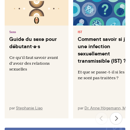
diseases in HIV transmission. Nat Rev Microbiol. 2004
Jan;2(1):33-42.
Sexe
IST
Guide du sexe pour
Comment savoir si j'a
débutant·e·s
une infection
sexuellement
Ce qu’il faut savoir avant
transmissible (IST) ?
d'avoir des relations
sexuelles
Et que se passe-t-il si les IS
ne sont pas traitées ?
par
Stephanie Liao
par
Dr. Anne Högemann, MD