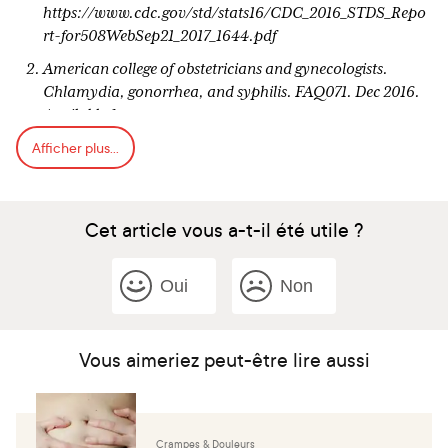
https://www.cdc.gov/std/stats16/CDC_2016_STDS_Repo
rt-for508WebSep21_2017_1644.pdf
American college of obstetricians and gynecologists.
Chlamydia, gonorrhea, and syphilis. FAQ071. Dec 2016.
Available from:
https://www.acog.org/Patients/FAQs/Chlamydia-
Afficher plus...
Gonorrhea-and-Syphilis
Centers for disease control and prevention: chlamydia -
CDC fact sheet (detailed). 26 Sep 2017. Georgia, USA.
Cet article vous a-t-il été utile ?
available from:
https://www.cdc.gov/std/chlamydia/stdfact-chlamydia-
Oui
Non
detailed.htm
Gorgos LM, Marrazzo JM. Sexually transmitted infections
among women who have sex with women. Clin Infect Dis.
Vous aimeriez peut-être lire aussi
2011 Dec;53 Suppl 3:S84-91.
American college of obstetricians and gynecologists. Pelvic
inflammatory disease (PID). FAQ077. Mar 2018. Available
from: https://www.acog.org/Patients/FAQs/Pelvic-
Crampes & Douleurs