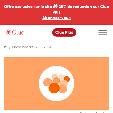
Offre exclusive sur le site 🎁
25% de réduction sur Clue
Plus
Abonnez-vous
al
Ouvrir
Clue Plus
le
menu
principal
Sexe
Tout
Encyclopédie
IST
ce
que
vous
devez
savoir
sur
la
chlamydia