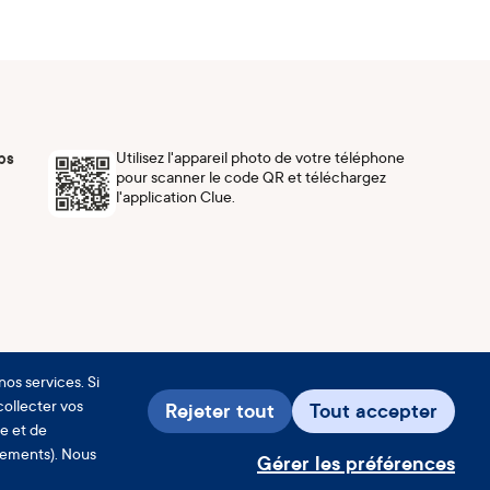
Utilisez l'appareil photo de votre téléphone
ps
pour scanner le code QR et téléchargez
l'application Clue.
nos services. Si
 collecter vos
Rejeter tout
Tout accepter
se et de
nements). Nous
Gérer les préférences