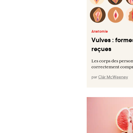
Anatomie
Vulves : formes
reçues
Les corps des person
correctement compris
par
Clár McWeeney