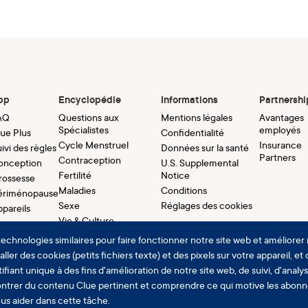
pp
Encyclopédie
Informations
Partnershi
AQ
Questions aux
Mentions légales
Avantages
Spécialistes
employés
lue Plus
Confidentialité
Cycle Menstruel
Insurance
ivi des règles
Données sur la santé
Partners
Contraception
onception
U.S. Supplemental
Fertilité
Notice
rossesse
Maladies
Conditions
ériménopause
Sexe
Réglages des cookies
ppareils
Vie & Culture
À propos de Clue
technologies similaires pour faire fonctionner notre site web et améliorer 
ller des cookies (petits fichiers texte) et des pixels sur votre appareil, et
ifiant unique à des fins d'amélioration de notre site web, de suivi, d'analy
ntrer du contenu Clue pertinent et comprendre ce qui motive les abon
ous aider dans cette tâche.