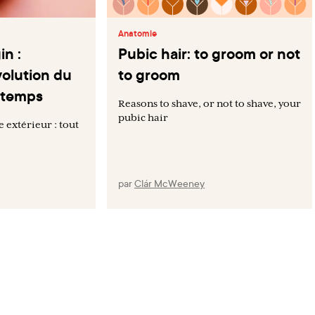
Anatomie
in :
Pubic hair: to groom or not
volution du
to groom
u temps
Reasons to shave, or not to shave, your
pubic hair
 extérieur : tout
par
Clár McWeeney