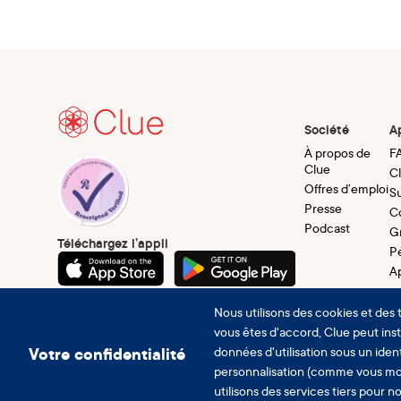
Société
A
À propos de
F
Clue
C
Offres d’emploi
Su
Presse
C
Podcast
G
Téléchargez l’appli
P
A
Utiliser coupon Clue Plus
Nous utilisons des cookies et des 
vous êtes d'accord, Clue peut insta
Votre confidentialité
données d'utilisation sous un ident
personnalisation (comme vous mo
utilisons des services tiers pour n