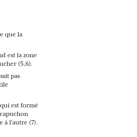
le que la
and est la zone
ucher (5,6).
ssit pas
tile
 qui est formé
le capuchon
à l'autre (7).