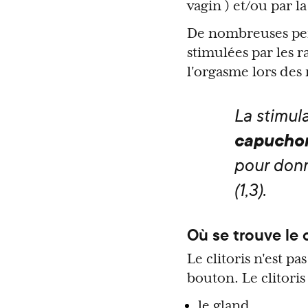
vagin ) et/ou par l
De nombreuses pers
stimulées par les r
l'orgasme lors des 
La stimul
capuchon
pour donn
(1,3).
Où se trouve le c
Le clitoris n'est p
bouton. Le clitoris
le gland