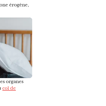
zone érogène,
des organes
au
col de