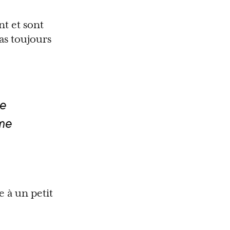
t et sont
as toujours
e
sme
e à un petit