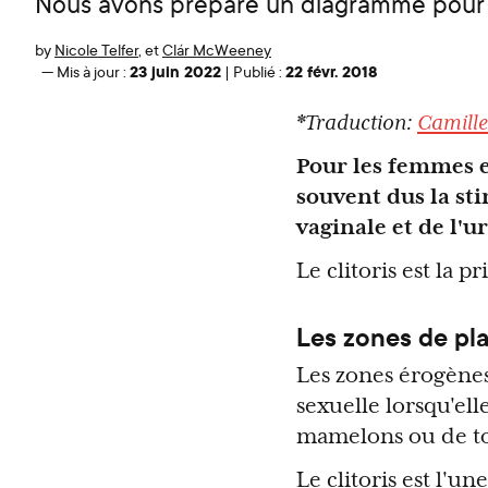
Nous avons préparé un diagramme pour t
by
Nicole Telfer
,
et
Clár McWeeney
23 juin 2022
22 févr. 2018
—
Mis à jour :
|
Publié :
*Traduction:
Camille
Pour les femmes e
souvent dus la sti
vaginale et de l'ur
Le clitoris est la p
Les zones de pla
Les zones érogènes
sexuelle lorsqu'elle
mamelons ou de tou
Le clitoris est l'u