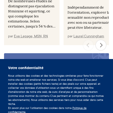
De nombreuses études ne
distinguent pas éjaculation
Indépendamment de
féminine et squirting, ce
l’orientation, explorer la
qui complique les
sexualité non reproductiv
estimations. Selon
avec son ou sa partenaire
certaines, jusqu’à 54 % des...
peut être libérateur.
par
Eve Lepage, MSN, RN
par
Laurel Cunningham
Vivez en symbiose avec votre
Votre confidentialité
cycle en téléchargeant l'app Clue
maintenant.
Nous utilisons des cookies et des technologies similaires pour faire fonctionner
notre site web et améliorer nos services. Si vous êtes d'accord, Clue peut
installer des cookies (petits fichiers texte) et des pixels sur votre appareil, et
Télécharger Clue
collecter vos données d'utilisation sous un identifiant unique à des fins
d'amélioration de notre site web, de suivi, d'analyse et de personnalisation
(comme vous montrer du contenu Clue pertinent et comprendre ce qui motive
les abonnements). Nous utilisons des services tiers pour nous aider dans cette
tâche.
En savoir plus sur l'utilisation des cookies dans notre
Politique de
confidentialité
.