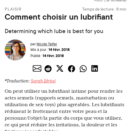
Photo: Clár McWeeney
PLAISIR
Temps de lecture :
8
min
Comment choisir un lubrifiant
Determining which lube is best for you
par
Nicole Telfer
14 févr. 2018
Mis à jour :
14 févr. 2018
Publié :
*Traduction:
Sarah Idrissi
On peut utiliser un lubrifiant intime pour rendre les
actes sexuels (rapports sexuels, masturbation ou
utilisation de sex-toys) plus agréables. Les lubrifiants
réduisent le frottement entre votre peau et la
personne/l'objet/la partie du corps que vous utilisez,
ce qui peut réduire les irritations, la douleur et les