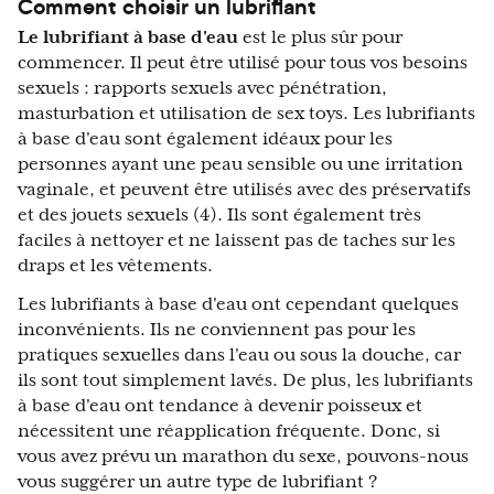
Comment choisir un lubrifiant
Le lubrifiant à base d'eau
est le plus sûr pour
commencer. Il peut être utilisé pour tous vos besoins
sexuels : rapports sexuels avec pénétration,
masturbation et utilisation de sex toys. Les lubrifiants
à base d'eau sont également idéaux pour les
personnes ayant une peau sensible ou une irritation
vaginale, et peuvent être utilisés avec des préservatifs
et des jouets sexuels (4). Ils sont également très
faciles à nettoyer et ne laissent pas de taches sur les
draps et les vêtements.
Les lubrifiants à base d'eau ont cependant quelques
inconvénients. Ils ne conviennent pas pour les
pratiques sexuelles dans l'eau ou sous la douche, car
ils sont tout simplement lavés. De plus, les lubrifiants
à base d'eau ont tendance à devenir poisseux et
nécessitent une réapplication fréquente. Donc, si
vous avez prévu un marathon du sexe, pouvons-nous
vous suggérer un autre type de lubrifiant ?