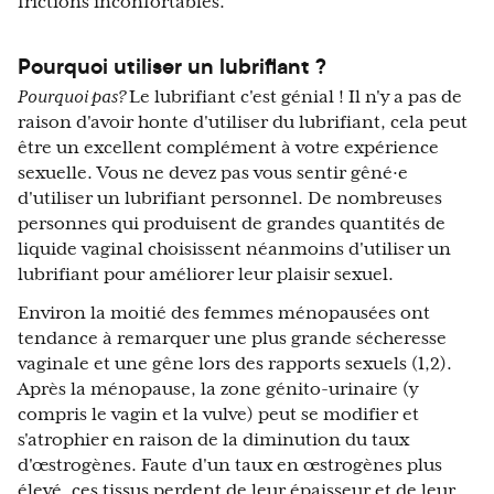
frictions inconfortables.
Pourquoi utiliser un lubrifiant ?
Pourquoi pas?
Le lubrifiant c'est génial ! Il n'y a pas de
raison d'avoir honte d'utiliser du lubrifiant, cela peut
être un excellent complément à votre expérience
sexuelle. Vous ne devez pas vous sentir gêné·e
d'utiliser un lubrifiant personnel. De nombreuses
personnes qui produisent de grandes quantités de
liquide vaginal choisissent néanmoins d'utiliser un
lubrifiant pour améliorer leur plaisir sexuel.
Environ la moitié des femmes ménopausées ont
tendance à remarquer une plus grande sécheresse
vaginale et une gêne lors des rapports sexuels (1,2).
Après la ménopause, la zone génito-urinaire (y
compris le vagin et la vulve) peut se modifier et
s'atrophier en raison de la diminution du taux
d'œstrogènes. Faute d'un taux en œstrogènes plus
élevé, ces tissus perdent de leur épaisseur et de leur