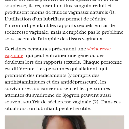
souplesse, ils reçoivent un flux sanguin réduit et
produisent moins de fluides vaginaux naturels (1).
L'utilisation d'un lubrifiant permet de réduire
l'inconfort pendant les rapports sexuels en cas de
sécheresse vaginale, mais n'empêche pas le problème
sous-jacent de l'atrophie des tissus vaginaux.
Certaines personnes présentent une
sécheresse
vaginale
, qui peut entraîner une gêne ou des
douleurs lors des rapports sexuels. Chaque personne
est différente. Les personnes qui allaitent, qui
prennent des médicaments (y compris des
antihistaminiques et des antidépresseurs), les
survivant·e·s du cancer du sein et les personnes
atteintes du syndrome de Sjögren peuvent aussi
souvent souffrir de sécheresse vaginale (2). Dans ces
situations, un lubrifiant peut être utile.