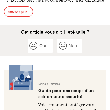
Reed BD, Gorenflo DW, Gillespie BW, Pierson CL, Zazove
P. Sexual behaviors and other risk factors for Candida
Afficher plus...
vulvovaginitis. J Womens Health Gend Based Med. 2000
Jul-Aug;9(6):645-55.
American Congress of Obstetricians and Gynecologists.
Cet article vous a-t-il été utile ?
FAQ020: When Sex Is Painful. September 2017.
The World Health Organization, Family Health
International, United Nations Population Fund. Use and
Oui
Non
procurement of additional lubricants for male and female
condoms: WHO/UNFPA/FHI: Advisory note. World
Health Organization 2012.
Golombok S, Harding R, Sheldon J. An evaluation of a
thicker versus a standard condom with gay men. AIDS.
2001 Jan 26;15(2):245-50.
Dating & Relations
Brotman RM, Ravel J, Cone RA, Zenilman JM. Rapid
Guide pour des coups d'un
fluctuation of the vaginal microbiota measured by Gram
soir en toute sécurité
stain analysis. Sex Transm Infect. 2010 Aug;86(4):297-
Voici comment protéger votre
302.