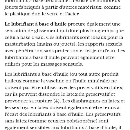
lubrifiants à base de silicone. Il existe de nombreux
jouets fabriqués à partir d'autres matériaux, comme
le plastique dur, le verre et l'acier.
Le lubrifiant à base d'huile
procure également une
sensation de glissement qui dure plus longtemps que
celui à base d'eau. Ces lubrifiants sont idéaux pour la
masturbation (mains ou jouets), les rapports sexuels
avec pénétration sans protection et les jeux d'eau. Les
lubrifiants à base d'huile peuvent également être
utilisés pour les massages sensuels.
Les lubrifiants à base d'huile (ou tout autre produit
huileux comme la vaseline ou l'huile minérale) ne
doivent pas être utilisés avec les préservatifs en latex,
car ils peuvent dissoudre le latex du préservatif et
provoquer sa rupture (4). Les diaphragmes en latex et
les sex toys en latex doivent également être tenus à
l'écart des lubrifiants à base d'huile. Les préservatifs
sans latex (comme ceux en polyisoprène) sont
également sensibles aux lubrifiants à base d'huile, il