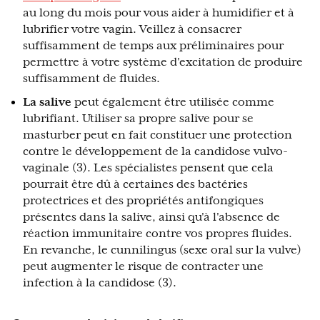
au long du mois pour vous aider à humidifier et à
lubrifier votre vagin. Veillez à consacrer
suffisamment de temps aux préliminaires pour
permettre à votre système d'excitation de produire
suffisamment de fluides.
La salive
peut également être utilisée comme
lubrifiant. Utiliser sa propre salive pour se
masturber peut en fait constituer une protection
contre le développement de la candidose vulvo-
vaginale (3). Les spécialistes pensent que cela
pourrait être dû à certaines des bactéries
protectrices et des propriétés antifongiques
présentes dans la salive, ainsi qu'à l'absence de
réaction immunitaire contre vos propres fluides.
En revanche, le cunnilingus (sexe oral sur la vulve)
peut augmenter le risque de contracter une
infection à la candidose (3).