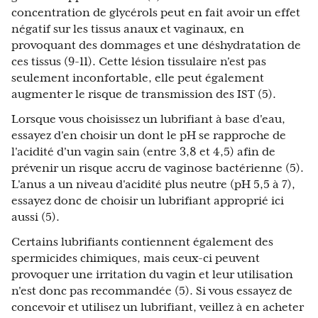
concentration de glycérols peut en fait avoir un effet
négatif sur les tissus anaux et vaginaux, en
provoquant des dommages et une déshydratation de
ces tissus (9-11). Cette lésion tissulaire n'est pas
seulement inconfortable, elle peut également
augmenter le risque de transmission des IST (5).
Lorsque vous choisissez un lubrifiant à base d'eau,
essayez d'en choisir un dont le pH se rapproche de
l'acidité d'un vagin sain (entre 3,8 et 4,5) afin de
prévenir un risque accru de vaginose bactérienne (5).
L'anus a un niveau d'acidité plus neutre (pH 5,5 à 7),
essayez donc de choisir un lubrifiant approprié ici
aussi (5).
Certains lubrifiants contiennent également des
spermicides chimiques, mais ceux-ci peuvent
provoquer une irritation du vagin et leur utilisation
n'est donc pas recommandée (5). Si vous essayez de
concevoir et utilisez un lubrifiant, veillez à en acheter