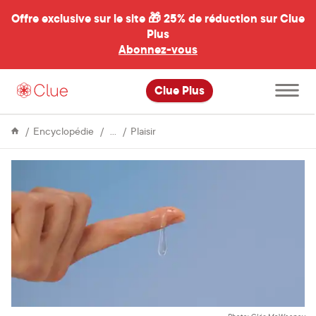
Offre exclusive sur le site 🎁
25% de réduction sur Clue
Plus
Abonnez-vous
al
Ouvrir
Clue Plus
le
menu
principal
Sexe
Comment
Encyclopédie
Plaisir
choisir
un
lubrifiant