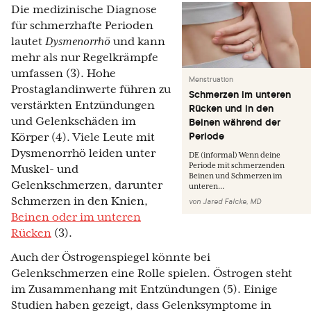
Die medizinische Diagnose
für schmerzhafte Perioden
lautet
Dysmenorrhö
und kann
mehr als nur Regelkrämpfe
umfassen (3). Hohe
Menstruation
Prostaglandinwerte führen zu
Schmerzen im unteren
verstärkten Entzündungen
Rücken und in den
und Gelenkschäden im
Beinen während der
Periode
Körper (4). Viele Leute mit
Dysmenorrhö leiden unter
DE (informal) Wenn deine
Periode mit schmerzenden
Muskel- und
Beinen und Schmerzen im
Gelenkschmerzen, darunter
unteren...
Schmerzen in den Knien,
von
Jared Falcke, MD
Beinen oder im unteren
Rücken
(3).
Auch der Östrogenspiegel könnte bei
Gelenkschmerzen eine Rolle spielen. Östrogen steht
im Zusammenhang mit Entzündungen (5). Einige
Studien haben gezeigt, dass Gelenksymptome in