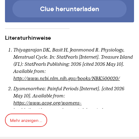
Clue herunterladen
Literaturhinweise
Thiyagarajan DK, Basit H, Jeanmonod R. Physiology,
Menstrual Cycle. In: StatPearls [Internet]. Treasure Island
(FL): StatPearls Publishing; 2026 [cited 2026 May 10].
Available from:
http://www.ncbi.nlm.nih.gov/books/NBK500020/
Dysmenorrhea: Painful Periods [Internet]. [cited 2026
May 10]. Available from:
https://www.acog.org/womens-
health/faqs/dysmenorrhea-painful-periods
Mehr anzeigen ...
Itani R, Soubra L, Karout S, Rahme D, Karout L, Khojah
HMJ. Primary Dysmenorrhea: Pathophysiology,
Diagnosis, and Treatment Updates. Korean J Fam Med.