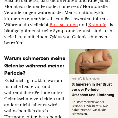
Hast du bemerkt, dass deine Hüften und Knie jeden
Monat vor deiner Periode schmerzen? Hormonelle
Veränderungen während des Menstruationszyklus
können zu einer Vielzahl von Beschwerden führen.
Während du vielleicht
Brustspannen
und
Krämpfe
als
häufige prämenstruelle Symptome kennst, sind auch
viele Leute mit einem Zyklus von Gelenkschmerzen
betroffen.
Warum schmerzen meine
Gelenke während meiner
Periode?
Krämpfe & Schmerzen
Es ist nicht ganz klar, warum
Schmerzen in der Brust
manche Leute vor und
vor der Periode:
während ihrer Periode unter
Ursachen und Linderung
Gelenkschmerzen leiden und
Brustschmerzen vor der
andere nicht, aber es wird
Periode? Finde heraus, was
dahintersteckt, wie du die
wahrscheinlich durch
Schmerzen...
Hormone, Alter, bestehende