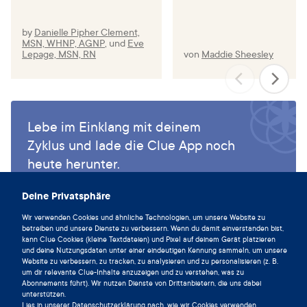
Saudi Arabia. Cureus. 16(7):e65723.
by
Danielle Pipher Clement,
Hofmeister S, Bodden S. Premenstrual Syndrome and
MSN, WHNP, AGNP
,
und
Eve
Premenstrual Dysphoric Disorder. Am Fam Physician.
Lepage, MSN, RN
von
Maddie Sheesley
2016 Aug 1;94(3):236–40..
The Impact of Obesity on Joint and Bone Health
[Internet]. [cited 2026 May 10]. Available from:
https://www.aaos.org/contentassets/1cd7f41417ec4dd4b
Lebe im Einklang mit deinem
5c4c48532183b96/1184-the-impact-of-obesity-on-
Zyklus und lade die Clue App noch
bone-and-joint-health1.pdf
heute herunter.
Itriyeva K. The effects of obesity on the menstrual cycle.
Clue herunterladen
Curr Probl Pediatr Adolesc Health Care. 2022 Aug;52(8)
Deine Privatsphäre
Kruse C, McKechnie T, Dworsky-Fried J, Sardar A,
Wir verwenden Cookies und ähnliche Technologien, um unsere Website zu
betreiben und unsere Dienste zu verbessern. Wenn du damit einverstanden bist,
Hacker G, Rattansi S, et al. Musculoskeletal
kann Clue Cookies (kleine Textdateien) und Pixel auf deinem Gerät platzieren
Manifestations of Perimenopause: A Systematic Review
und deine Nutzungsdaten unter einer eindeutigen Kennung sammeln, um unsere
Website zu verbessern, zu tracken, zu analysieren und zu personalisieren (z. B.
and Meta-Analysis of 93,021 Women. JBJS Open Access.
um dir relevante Clue-Inhalte anzuzeigen und zu verstehen, was zu
2026 Mar;11(1):e25.00254.
Abonnements führt). Wir nutzen Dienste von Drittanbietern, die uns dabei
unterstützen.
Watt FE. Musculoskeletal pain and menopause. Post
Lies in unserer
Datenschutzerklärung
nach, wie wir Cookies verwenden.