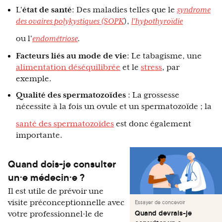
L'
état de santé
: Des maladies telles que le
syndrome
des ovaires polykystiques (SOPK
),
l'hypothyroïdie
ou l'
endométriose
.
Facteurs liés au mode de vie
: Le tabagisme, une
alimentation déséquilibrée
et le
stress
, par
exemple.
Qualité des spermatozoïdes
: La grossesse
nécessite à la fois un ovule et un spermatozoïde ; la
santé des spermatozoïdes
est donc également
importante.
Quand dois-je consulter
un·e médecin·e ?
Il est utile de prévoir une
visite préconceptionnelle avec
Essayer de concevoir
Quand devrais-je
votre professionnel·le de