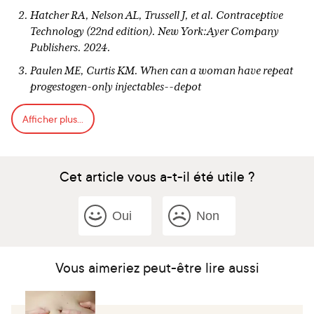
Hatcher RA, Nelson AL, Trussell J, et al. Contraceptive
Technology (22nd edition). New York:Ayer Company
Publishers. 2024.
Paulen ME, Curtis KM. When can a woman have repeat
progestogen-only injectables--depot
medroxyprogesterone acetate or norethisterone enantate?
Afficher plus...
Mishell DR. Pharmacokinetics of depot
medroxyprogesterone acetate contraception. J Reprod
Med. 1996 May;41(5 Suppl):381–90.
Cet article vous a-t-il été utile ?
Davis AR, Kroll R, Soltes B, Zhang N, Grubb GS,
Constantine GD. Occurrence of menses or pregnancy after
cessation of a continuous oral contraceptive. Fertil Steril.
Oui
Non
2008 May;89(5):1059-1063.
Wiegratz I, Mittmann K, Dietrich H, Zimmermann T, Kuhl
Vous aimeriez peut-être lire aussi
H. Fertility after discontinuation of treatment with an oral
contraceptive containing 30 μg of ethinyl estradiol and 2
mg of dienogest. Fertil Steril. 2006 Jun 1;85(6):1812–9.