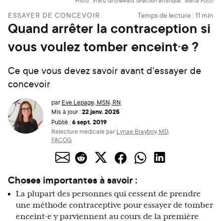
Photo : Franz Grünewald, direction artistique : Marta Pucci
ESSAYER DE CONCEVOIR
Temps de lecture :
11
min
Quand arrêter la contraception si
vous voulez tomber enceint·e ?
Ce que vous devez savoir avant d'essayer de
concevoir
par
Eve Lepage, MSN, RN
22 janv. 2025
Mis à jour :
6 sept. 2019
Publié :
Relecture médicale par
Lynae Brayboy, MD,
FACOG
Choses importantes à savoir :
La plupart des personnes qui cessent de prendre
une méthode contraceptive pour essayer de tomber
enceint·e y parviennent au cours de la première