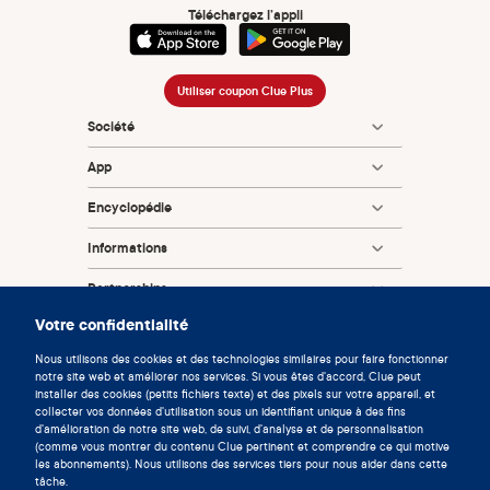
opinion/articles/2019/01/prepregnancy-counseling
Téléchargez l’appli
American College of Obstetricians and Gynecologists.
Amenorrhea: Absence of Periods FAQ 113 [Internet]. 2024.
[cited 2025 Jan 17]. Available from:
Utiliser coupon Clue Plus
https://www.acog.org/en/womens-
Société
health/faqs/amenorrhea-absence-of-periods
App
American College of Obstetricians and Gynecologists.
Infertility Workup for the Women's Health Specialist:
Encyclopédie
ACOG Committee Opinion, Number
781.ObstetGynecol.2019Jun;133(6):e377-e384.
Informations
Practice Committee of the American Society for
Partnerships
Reproductive Medicine and the Practice Committee of the
Votre confidentialité
Society for Reproductive Endocrinology and Infertility.
Optimizing natural fertility: a committee opinion. Fertility
Nous utilisons des cookies et des technologies similaires pour faire fonctionner
notre site web et améliorer nos services. Si vous êtes d'accord, Clue peut
and Sterility. 2022;117(1):11.
installer des cookies (petits fichiers texte) et des pixels sur votre appareil, et
collecter vos données d'utilisation sous un identifiant unique à des fins
American College of Obstetricians and Gynecologists.
d'amélioration de notre site web, de suivi, d'analyse et de personnalisation
Emergency Contraception FAQ 114. 2018. [Internet].
(comme vous montrer du contenu Clue pertinent et comprendre ce qui motive
© 2026 Clue by Biowink GmbH, Tous droits réservés
les abonnements). Nous utilisons des services tiers pour nous aider dans cette
[cited 2022 Sep 28]. Available from:
v:
08684d993
2026-08-06 11:34:36
tâche.