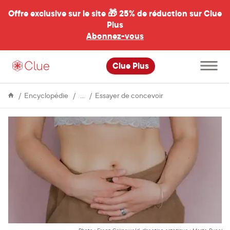
Offre exclusive sur le site 🎁
25% de réduction sur Clue
Plus
Abonnez-vous
al
Ouvrir
Clue Plus
le
menu
principal
Fertilité
Quand
Encyclopédie
Essayer de concevoir
arrêter
la
contraception
si
vous
voulez
tomber
enceint·e
?