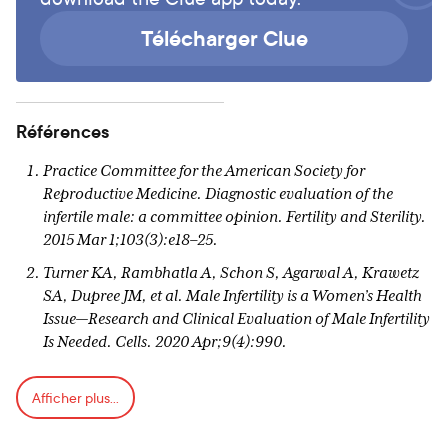
Télécharger Clue
Références
Practice Committee for the American Society for
Reproductive Medicine. Diagnostic evaluation of the
infertile male: a committee opinion. Fertility and Sterility.
2015 Mar 1;103(3):e18–25.
Turner KA, Rambhatla A, Schon S, Agarwal A, Krawetz
SA, Dupree JM, et al. Male Infertility is a Women’s Health
Issue—Research and Clinical Evaluation of Male Infertility
Is Needed. Cells. 2020 Apr;9(4):990.
Durairajanayagam D. Lifestyle causes of male infertility.
Afficher plus...
Arab Journal of Urology. 2018 Mar 1;16(1):10–20.
Torres-Arce E, Vizmanos B, Babio N, Márquez-Sandoval