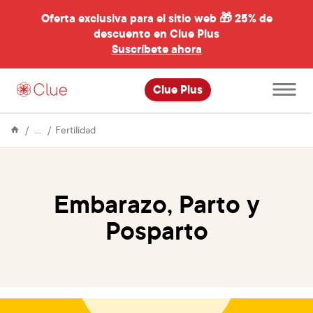
Oferta exclusiva para el sitio web 🎁
25% de
descuento en Clue Plus
al
Suscríbete ahora
Abre
Clue Plus
el
menú
principal
Enciclopedia
Embarazo,
Fertilidad
Parto
y
Posparto
Embarazo, Parto y
Posparto