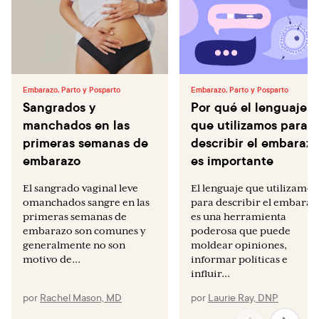
Embarazo, Parto y Posparto
Embarazo, Parto y Posparto
Sangrados y
Por qué el lenguaje
manchados en las
que utilizamos para
primeras semanas de
describir el embarazo
embarazo
es importante
El sangrado vaginal leve
El lenguaje que utilizamos
omanchados sangre en las
para describir el embaraz
primeras semanas de
es una herramienta
embarazo son comunes y
poderosa que puede
generalmente no son
moldear opiniones,
motivo de...
informar políticas e
influir...
por
Rachel Mason, MD
por
Laurie Ray, DNP