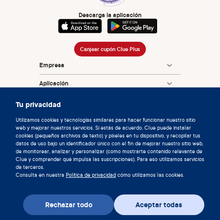
Descarga la aplicación
Canjear cupón Clue Plus
Empresa
Aplicación
Enciclopedia
Tu privacidad
Información
Utilizamos cookies y tecnologías similares para hacer funcionar nuestro sitio
web y mejorar nuestros servicios. Si estás de acuerdo, Clue puede instalar
cookies (pequeños archivos de texto) y píxeles en tu dispositivo, y recopilar tus
Partnerships
datos de uso bajo un identificador único con el fin de mejorar nuestro sitio web,
de monitorear, analizar y personalizar (como mostrarte contenido relevante de
Clue y comprender qué impulsa las suscripciones). Para eso utilizamos servicios
de terceros.
Consulta en nuestra
Política de privacidad
cómo utilizamos las cookies.
Rechazar todo
Aceptar todas
© 2026 Clue de Biowink GmbH, todos los derechos reservados