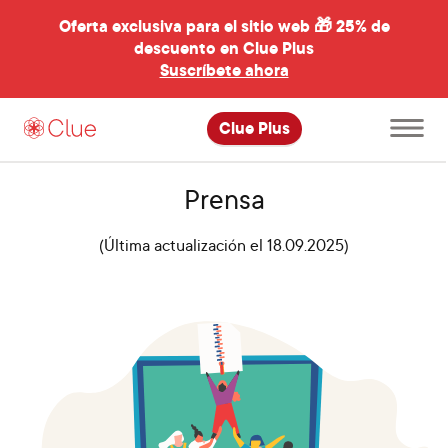
Oferta exclusiva para el sitio web 🎁
25% de
descuento en Clue Plus
al
Suscríbete ahora
Abre
Clue Plus
el
menú
principal
Prensa
(Última actualización el 18.09.2025)