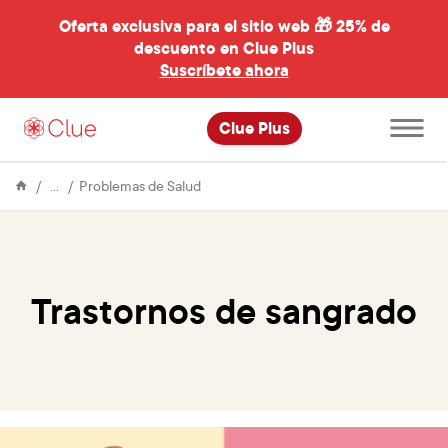
Oferta exclusiva para el sitio web 🎁
25% de
descuento en Clue Plus
al
Suscríbete ahora
Abre
Clue Plus
el
menú
principal
Enciclopedia
Trastornos
Problemas de Salud
de
sangrado
Trastornos de sangrado