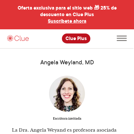
Oferta exclusiva para el sitio web 🎁
25% de
descuento en Clue Plus
al
Suscríbete ahora
Abre
Clue Plus
el
menú
principal
Angela Weyland, MD
Escritora invitada
La Dra. Angela Weyand es profesora asociada