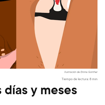
Ilustración de Emma Günther
Tiempo de lectura:
8
min
s días y meses