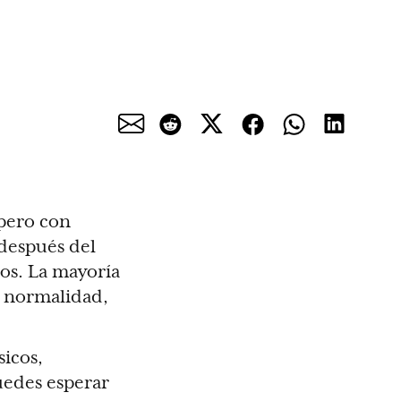
 pero con
 después del
ios. La mayoría
a normalidad,
icos,
puedes esperar