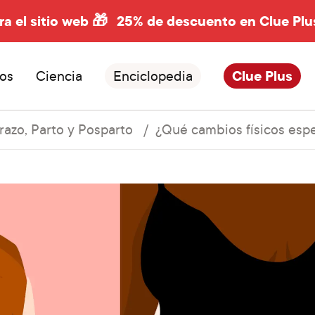
ra el sitio web 🎁
25% de descuento en Clue Plu
os
Ciencia
Enciclopedia
Clue Plus
azo, Parto y Posparto
¿Qué cambios físicos espe