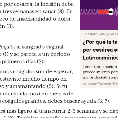
to por cesárea, la incisión debe
 tres semanas en sanar (3). Es
oco de insensibilidad o dolor
ón (3).
Embarazo, Parto y Pospa
¿Por qué la t
loquios
al sangrado vaginal
por cesárea e
 (1) y se parece a un periodo
Latinoaméric
 primeros días (3).
Tener información 
gunos coágulos son de esperar,
procedimiento per
mejor decisión para
 estuviste mucho tiempo en
por
María Fernanda Oje
so y amamantando (3). Si tu
 una toalla maxi en menos de
 coágulos grandes, debes buscar ayuda (3, 7).
rá más ligero al transcurrir 2-3 semanas y se ha