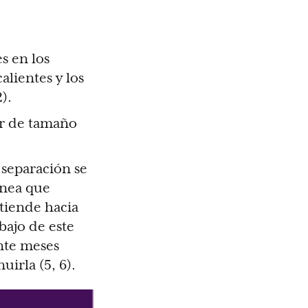
s en los
alientes y los
).
ar de tamaño
 separación se
ínea que
tiende hacia
bajo de este
ante meses
irla (5, 6).