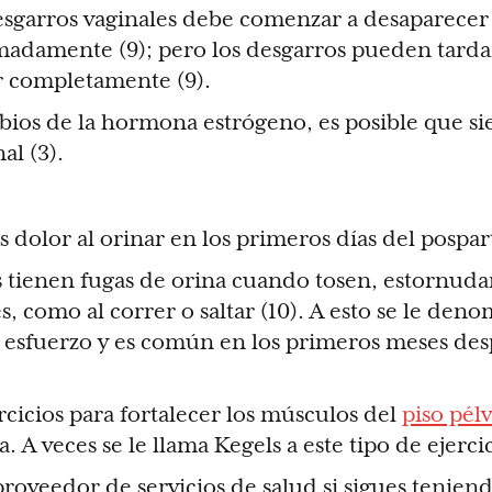
desgarros vaginales debe comenzar a desaparecer
adamente (9); pero los desgarros pueden tardar
r completamente (9).
bios de la hormona estrógeno, es posible que si
al (3).
 dolor al orinar en los primeros días del pospart
 tienen fugas de orina cuando tosen, estornud
es, como al correr o saltar (10). A esto se le den
 esfuerzo y es común en los primeros meses des
cicios para fortalecer los músculos del
piso pél
a. A veces se le llama Kegels a este tipo de ejercic
proveedor de servicios de salud si sigues tenien