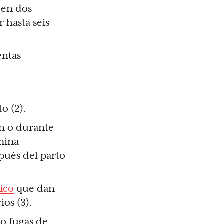
 en dos
 hasta seis
entas
o (2).
an o durante
omina
pués del parto
vico
que dan
ios (3).
do fugas de