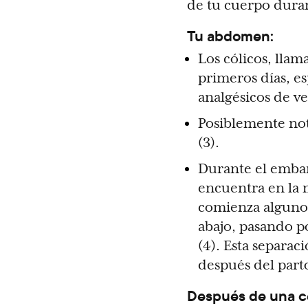
de tu cuerpo duran
Tu abdomen:
Los cólicos, lla
primeros días, es
analgésicos de ve
Posiblemente not
(3).
Durante el embar
encuentra en la 
comienza algunos
abajo, pasando p
(4). Esta separa
después del parto
Después de una c