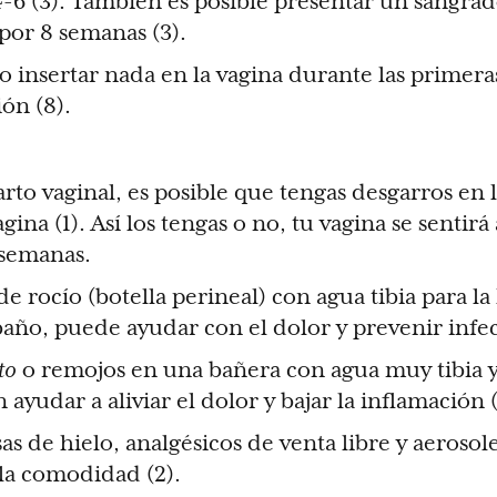
-6 (3). También es posible presentar un sangrad
or 8 semanas (3).
 insertar nada en la vagina durante las primer
ión (8).
to vaginal, es posible que tengas desgarros en la
gina (1). Así los tengas o no, tu vagina se sentirá
 semanas.
de rocío (botella perineal) con agua tibia para la
baño, puede ayudar con el dolor y prevenir infec
to
o remojos en una bañera con agua muy tibia 
yudar a aliviar el dolor y bajar la inflamación (
s de hielo, analgésicos de venta libre y aerosol
la comodidad (2).