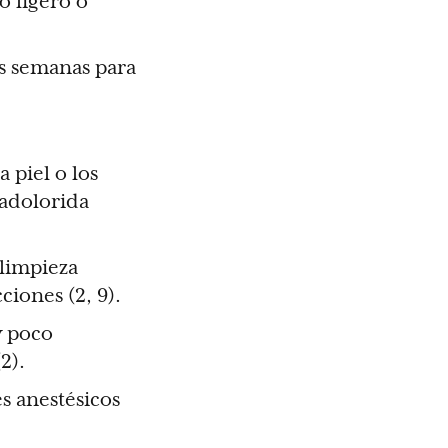
o ligero o
as semanas para
 piel o los
 adolorida
 limpieza
ciones (2, 9).
y poco
2).
es anestésicos