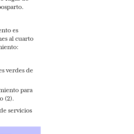
posparto.
ento es
es al cuarto
miento:
es verdes de
miento para
o (2).
de servicios