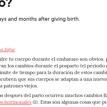
o?
ys and months after giving birth.
na Tafur
fre tu cuerpo durante el embarazo son obvios,
ran los cambios durante el posparto (el periodo
límite de tiempo para la duración de estos camb
escubren que sus cuerpos se adaptan a una nuev
a patrones viejos.
as después del parto ocurren muchos cambios fís
os hormonales
(1). Estas son algunas cosas que 