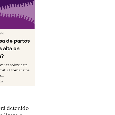
rto
asa de partos
s alta en
a?
veraz sobre este
mitirá tomar una
...
da
brá detenido