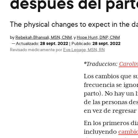
después del part
The physical changes to expect in the da
by
Rebekah Bhansali, MSN, CNM
,
y
Hope Hunt, DNP, CNM
28 sept. 2022
28 sept. 2022
—
Actualizado:
|
Publicado:
Revisado médicamente por
Eve Lepage, MSN, RN
*Traduccion:
Caroli
Los cambios que su
frecuencia se igno
parto). No hay un 
de las personas d
en vez de regresar 
En los primeros dí
incluyendo
cambi