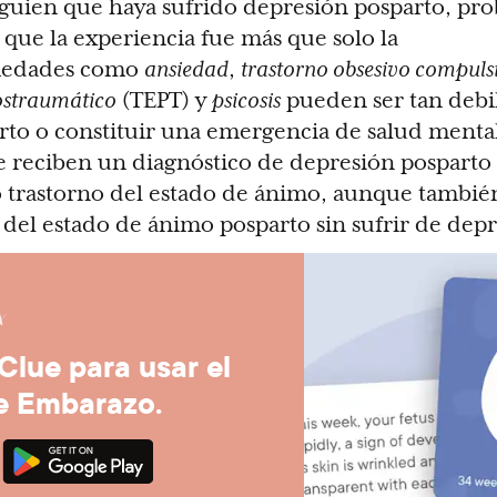
alguien que haya sufrido depresión posparto, p
 que la experiencia fue más que solo la
medades como
ansiedad
,
trastorno obsesivo compuls
postraumático
(TEPT) y
psicosis
pueden ser tan debi
rto o constituir una emergencia de salud menta
e reciben un diagnóstico de depresión posparto
 trastorno del estado de ánimo, aunque también
 del estado de ánimo posparto sin sufrir de depr
Clue para usar el
e Embarazo.