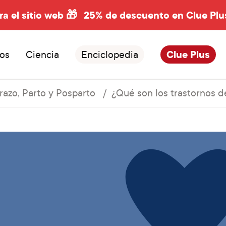
ra el sitio web 🎁
25% de descuento en Clue Plu
os
Ciencia
Enciclopedia
Clue Plus
azo, Parto y Posparto
¿Qué son los trastornos d