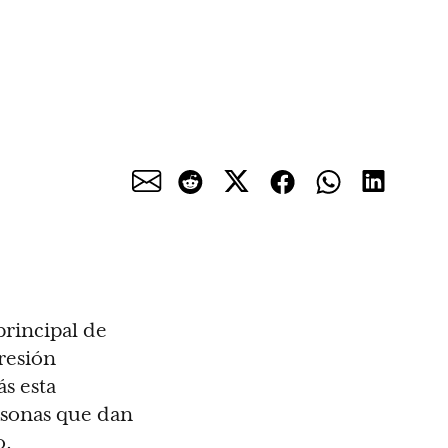
principal de
resión
s esta
rsonas que dan
o.