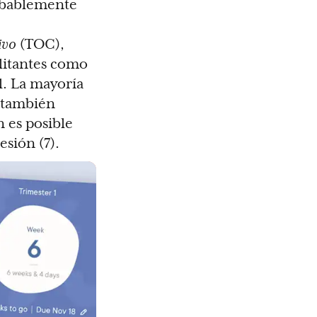
robablemente
ivo
(TOC),
litantes como
l. La mayoría
 también
 es posible
esión (7).