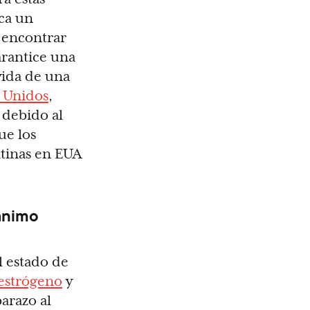
ca un
o encontrar
arantice una
vida de una
s Unidos
,
 debido al
ue los
atinas en EUA
 ánimo
l estado de
estrógeno
y
arazo al