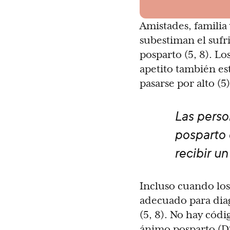
Amistades, familia
subestiman el suf
posparto (5, 8). L
apetito también es
pasarse por alto (5)
Las perso
posparto 
recibir un
Incluso cuando los
adecuado para diag
(5, 8). No hay códi
ánimo posparto (D