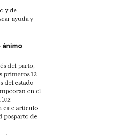
mo y de
scar ayuda y
e ánimo
s del parto,
s primeros 12
s del estado
empeoran en el
 luz
 este artículo
d posparto de