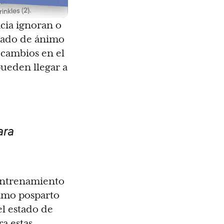
cia ignoran o
stado de ánimo
 cambios en el
pueden llegar a
ara
 entrenamiento
nimo posparto
el estado de
a estas