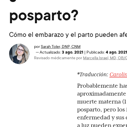
posparto?
Cómo el embarazo y el parto pueden afe
por
Sarah Toler, DNP, CNM
3 ago. 2021
4 ago. 202
—
Actualizado:
|
Publicado:
Revisado médicamente por
Marcella Israel, MD, OB
*Traducción:
Caroli
Probablemente has 
aproximadamente 1 
muerte materna (1-
posparto, pero los
enfermedad y sus c
a luz pueden exper