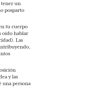
 tener un
mo posparto
 en tu cuerpo
s oído hablar
idad). Las
ontribuyendo,
entos
osición
dea y las
ué una persona