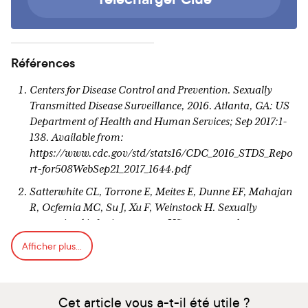
Références
Centers for Disease Control and Prevention. Sexually
Transmitted Disease Surveillance, 2016. Atlanta, GA: US
Department of Health and Human Services; Sep 2017:1-
138. Available from:
https://www.cdc.gov/std/stats16/CDC_2016_STDS_Repo
rt-for508WebSep21_2017_1644.pdf
Satterwhite CL, Torrone E, Meites E, Dunne EF, Mahajan
R, Ocfemia MC, Su J, Xu F, Weinstock H. Sexually
transmitted infections among US women and men:
prevalence and incidence estimates, 2008. Sex Transm
Afficher plus...
Dis. 2013 Mar;40(3):187-93.
Plummer M, Schiffman M, Castle PE, Maucort-Boulch D,
Wheeler CM; ALTS Group. A 2-year prospective study of
Cet article vous a-t-il été utile ?