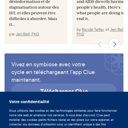
désinformation et de
and AIDS directly harms
Nov;41(11):660-4.
stigmatisation autour des
people’s health. Here’s
IST, et elles peuvent être
what people are doing to
Garland SM, Steben M, Sings HL, James M, Lu S, Railkar
difficiles à aborder. Mais
end it.
R, Barr E, Haupt RM, Joura EA. Natural history of genital
il...
warts: analysis of the placebo arm of 2 randomized phase
by
Nicole Telfer
,
et
Jen Bell,
III trials of a quadrivalent human papillomavirus (types
par
Jen Bell, PhD
PhD
6, 11, 16, and 18) vaccine. J Infect Dis. 2009 Mar
15;199(6):805-14.
Lawrence S, Walzman M, Sheppard S, Natin D. The
psychological impact caused by genital warts: has the
Vivez en symbiose avec votre
Department of Health's choice of vaccination missed the
cycle en téléchargeant l'app Clue
opportunity to prevent such morbidity? Int J STD AIDS.
maintenant.
2009 Oct;20(10):696-700.
Télécharger Clue
Lacey CJ, Woodhall SC, Wikstrom A, Ross J. 2012
European guideline for the management of anogenital
Votre confidentialité
warts. J Eur Acad Dermatol Venereol. 2013
Nous utilisons des cookies et des technologies similaires pour faire fonctionner
Mar;27(3):e263-70.
notre site web et améliorer nos services. Si vous êtes d'accord, Clue peut
installer des cookies (petits fichiers texte) et des pixels sur votre appareil, et
Stern PL, van der Burg SH, Hampson IN, Broker TR,
collecter vos données d'utilisation sous un identifiant unique à des fins
Fiander A, Lacey CJ, Kitchener HC, Einstein MH. Therapy