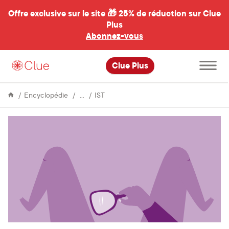
Offre exclusive sur le site 🎁
25% de réduction sur Clue
Plus
Abonnez-vous
al
Ouvrir
Clue Plus
le
menu
principal
Sexe
Verrues
Encyclopédie
IST
génitales
:
ce
que
vous
devez
savoir