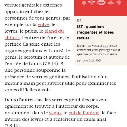
verrues génitales externes
apparaissent chez les
personnes de tous genres, par
IST
exemple sur la
vulve
, les
IST : questions
lèvres, le pubis, le
gland du
fréquentes et idées
clitoris
, l’entrée de l’urètre, le
reçues
périnée (la zone entre les
Informez-vous et apprenez
organes génitaux et l’anus), le
comment vous protéger, ainsi
que vos partenaires sexuels
pénis, le scrotum et autour de
par
Jen Bell, PhD
l’entrée de l’anus (7,8,14). Si
une personne soupçonne la
présence de verrues génitales, l’utilisation d’un
miroir à main peut s’avérer utile pour examiner les
zones difficiles à voir.
Dans d’autres cas, les verrues génitales peuvent
également se trouver à l’intérieur du corps,
notamment dans le
vagin
, le
col de l’utérus
, la face
interne des lèvres et à l’intérieur du canal anal
(7,8,14).