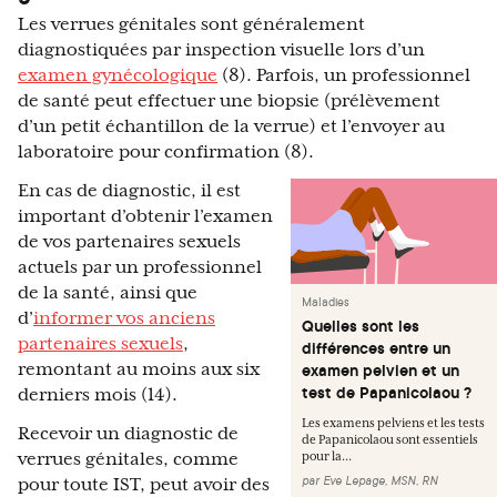
Les verrues génitales sont généralement
diagnostiquées par inspection visuelle lors d’un
examen gynécologique
(8). Parfois, un professionnel
de santé peut effectuer une biopsie (prélèvement
d’un petit échantillon de la verrue) et l’envoyer au
laboratoire pour confirmation (8).
En cas de diagnostic, il est
important d’obtenir l’examen
de vos partenaires sexuels
actuels par un professionnel
de la santé, ainsi que
Maladies
d’
informer vos anciens
Quelles sont les
partenaires sexuels
,
différences entre un
remontant au moins aux six
examen pelvien et un
test de Papanicolaou ?
derniers mois (14).
Les examens pelviens et les tests
Recevoir un diagnostic de
de Papanicolaou sont essentiels
verrues génitales, comme
pour la...
par
Eve Lepage, MSN, RN
pour toute IST, peut avoir des