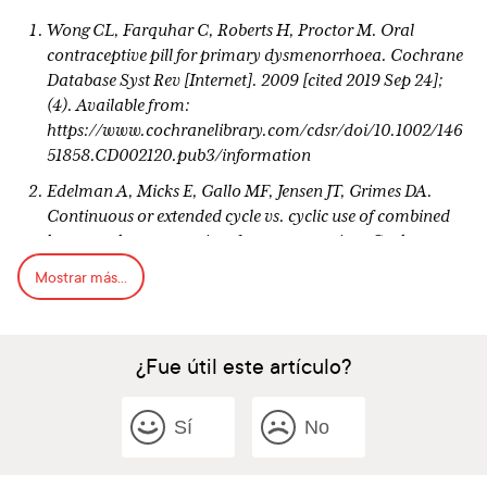
Wong CL, Farquhar C, Roberts H, Proctor M. Oral
contraceptive pill for primary dysmenorrhoea. Cochrane
Database Syst Rev [Internet]. 2009 [cited 2019 Sep 24];
(4). Available from:
https://www.cochranelibrary.com/cdsr/doi/10.1002/146
51858.CD002120.pub3/information
Edelman A, Micks E, Gallo MF, Jensen JT, Grimes DA.
Continuous or extended cycle vs. cyclic use of combined
hormonal contraceptives for contraception. Cochrane
Database Syst Rev [Internet]. 2014 [cited 2019 Sep 24];(7).
Mostrar más...
Available from:
https://www.cochranelibrary.com/cdsr/doi/10.1002/146
51858.CD004695.pub3/abstract
¿Fue útil este artículo?
Strowitzki T, Marr J, Gerlinger C, Faustmann T, Seitz C.
Dienogest is as effective as leuprolide acetate in treating
Sí
No
the painful symptoms of endometriosis: a 24-week,
randomized, multicentre, open-label trial. Hum Reprod.
2010 Mar 1;25(3):633–41.