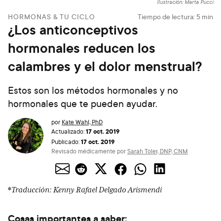
Ilustración: Marta Pucci
HORMONAS & TU CICLO
Tiempo de lectura:
5
min
¿Los anticonceptivos
hormonales reducen los
calambres y el dolor menstrual?
Estos son los métodos hormonales y no
hormonales que te pueden ayudar.
por
Kate Wahl, PhD
17 oct. 2019
Actualizado:
17 oct. 2019
Publicado:
Revisado médicamente por
Sarah Toler, DNP, CNM
*
Traducción: Kenny Rafael Delgado Arismendi
Cosas importantes a saber: