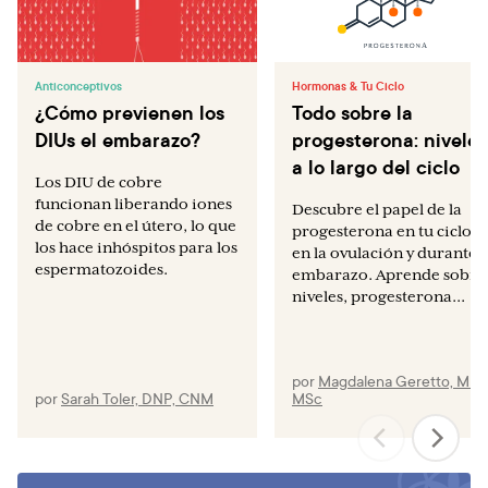
Walch K, Unfried G, Huber J, Kurz C, van Trotsenburg M,
Pernicka E, et al. Implanon® versus medroxyprogesterone
acetate: effects on pain scores in patients with
Anticonceptivos
Hormonas & Tu Ciclo
symptomatic endometriosis — a pilot study.
¿Cómo previenen los
Todo sobre la
Contraception. 2009 Jan;79(1):29–34.
DIUs el embarazo?
progesterona: niveles
a lo largo del ciclo
Roumen FJME, Berg MMT op ten, Hoomans EHM. The
Los DIU de cobre
combined contraceptive vaginal ring (NuvaRing®): First
funcionan liberando iones
Descubre el papel de la
experience in daily clinical practice in The Netherlands.
de cobre en el útero, lo que
progesterona en tu ciclo,
Eur J Contracept Reprod Health Care. 2006 Mar
los hace inhóspitos para los
en la ovulación y durante e
1;11(1):14–22.
espermatozoides.
embarazo. Aprende sobre
niveles, progesterona...
Marjoribanks J, Ayeleke RO, Farquhar C, Proctor M.
Nonsteroidal anti‐inflammatory drugs for
dysmenorrhoea. Cochrane Database Syst Rev [Internet].
2015 [cited 2019 Sep 25];(7). Available from:
por
Magdalena Geretto, MD,
por
Sarah Toler, DNP, CNM
MSc
https://www.cochranelibrary.com/cdsr/doi/10.1002/146
51858.CD001751.pub3/full
Burnett M, Lemyre M. No. 345-primary dysmenorrhea