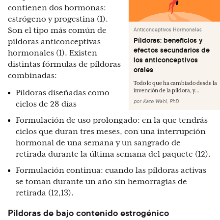
contienen dos hormonas:
estrógeno y progestina (1).
Son el tipo más común de
Anticonceptivos Hormonales
Píldoras: beneficios y
píldoras anticonceptivas
efectos secundarios de
hormonales (1). Existen
los anticonceptivos
distintas fórmulas de píldoras
orales
combinadas:
Todo lo que ha cambiado desde la
invención de la píldora, y...
Píldoras diseñadas como
por
Kate Wahl, PhD
ciclos de 28 días
Formulación de uso prolongado: en la que tendrás
ciclos que duran tres meses, con una interrupción
hormonal de una semana y un sangrado de
retirada durante la última semana del paquete (12).
Formulación continua: cuando las píldoras activas
se toman durante un año sin hemorragias de
retirada (12,13).
Píldoras de bajo contenido estrogénico