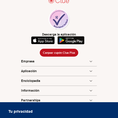
Continuous or extended cycle vs. cyclic use of combined
hormonal contraceptives for contraception. Cochrane
Database Syst Rev. 2014 Jul 29;2014(7):CD004695. doi:
10.1002/14651858.CD004695.pub3. PMID: 25072731;
PMCID: PMC6837850.
Descarga la aplicación
Wiederhold BK. Femtech: digital help for women's health
care across the life span. Cyberpsychology, Behavior, and
Social Networking. 2021 Nov 1;24(11):697-8.
Canjear cupón Clue Plus
Empresa
Aplicación
Enciclopedia
Información
Partnerships
Tu privacidad