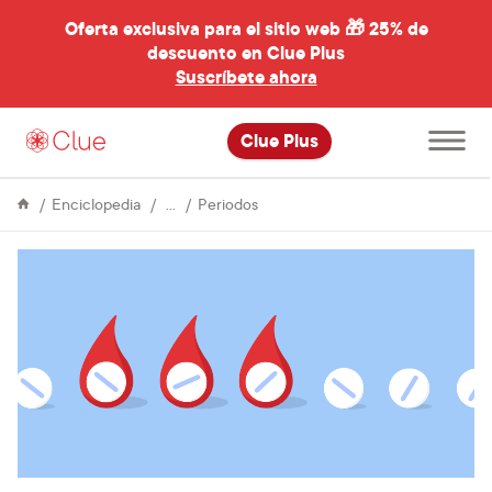
Oferta exclusiva para el sitio web 🎁
25% de
descuento en Clue Plus
al
Suscríbete ahora
Abre
Clue Plus
el
menú
principal
Ciclo
¿Está
Enciclopedia
Periodos
Menstrual
bien
usar
la
píldora
anticonceptiva
para
saltarse
el
“periodo”?