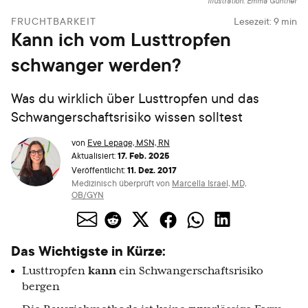
Illustration: Emma Günther
FRUCHTBARKEIT
Lesezeit:
9
min
Kann ich vom Lusttropfen
schwanger werden?
Was du wirklich über Lusttropfen und das
Schwangerschaftsrisiko wissen solltest
von
Eve Lepage, MSN, RN
17. Feb. 2025
Aktualisiert:
11. Dez. 2017
Veröffentlicht:
Medizinisch überprüft von
Marcella Israel, MD,
OB/GYN
Das Wichtigste in Kürze:
Lusttropfen
kann
ein Schwangerschaftsrisiko
bergen