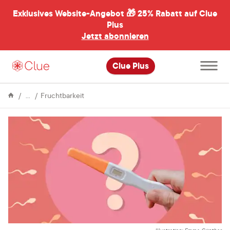
Exklusives Website-Angebot 🎁
25% Rabatt auf Clue
menü
ßen
Plus
Jetzt abonnieren
Hauptme
Clue Plus
öffnen
Enzyklopädie
Kann
Fruchtbarkeit
ich
vom
Lusttropfen
schwanger
werden?