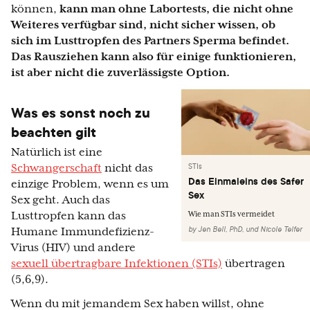
können,
kann man ohne Labortests, die nicht ohne
Weiteres verfügbar sind, nicht sicher wissen, ob
sich im Lusttropfen des Partners Sperma befindet.
Das Rausziehen kann also für einige funktionieren,
ist aber nicht die zuverlässigste Option.
Was es sonst noch zu
beachten gilt
Natürlich ist eine
STIs
Schwangerschaft
nicht das
Das Einmaleins des Safer
einzige Problem, wenn es um
Sex
Sex geht. Auch das
Lusttropfen kann das
Wie man STIs vermeidet
by
Jen Bell, PhD
,
und
Nicole Telfer
Humane Immundefizienz-
Virus (HIV) und andere
sexuell übertragbare Infektionen (STIs)
übertragen
(5,6,9).
Wenn du mit jemandem Sex haben willst, ohne