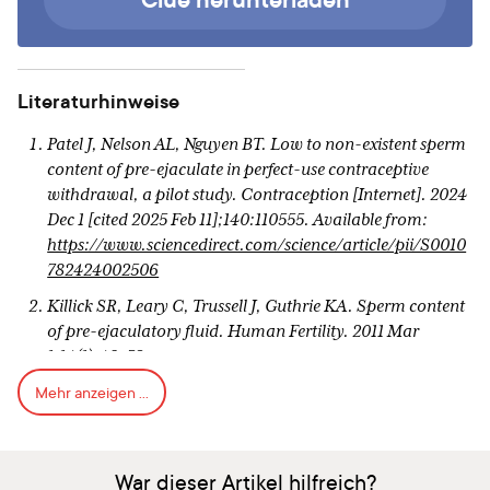
Literaturhinweise
Patel J, Nelson AL, Nguyen BT. Low to non-existent sperm
content of pre-ejaculate in perfect-use contraceptive
withdrawal, a pilot study. Contraception [Internet]. 2024
Dec 1 [cited 2025 Feb 11];140:110555. Available from:
https://www.sciencedirect.com/science/article/pii/S0010
782424002506
Killick SR, Leary C, Trussell J, Guthrie KA. Sperm content
of pre-ejaculatory fluid. Human Fertility. 2011 Mar
1;14(1):48–52.
Mehr anzeigen ...
Kovavisarach E, Lorthanawanich S, Muangsamran P.
Presence of Sperm in Pre-Ejaculatory Fluid of Healthy
Males. Journal of the Medical Association of Thailand.
2016 Feb;99:S38–41.
War dieser Artikel hilfreich?