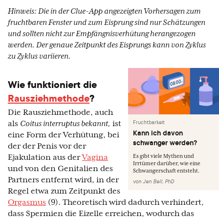
Hinweis: Die in der Clue-App angezeigten Vorhersagen zum
fruchtbaren Fenster und zum Eisprung sind nur Schätzungen
und sollten nicht zur Empfängnisverhütung herangezogen
werden. Der genaue Zeitpunkt des Eisprungs kann von Zyklus
zu Zyklus variieren.
Wie funktioniert die
Rausziehmethode
?
Die Rausziehmethode, auch
Fruchtbarkeit
als
Coitus interruptus bekannt,
ist
Kann ich davon
eine Form der Verhütung, bei
schwanger werden?
der der Penis vor der
Ejakulation aus der
Vagina
Es gibt viele Mythen und
Irrtümer darüber, wie eine
und von den Genitalien des
Schwangerschaft entsteht.
Partners entfernt wird, in der
von
Jen Bell, PhD
Regel etwa zum Zeitpunkt des
Orgasmus
(9). Theoretisch wird dadurch verhindert,
dass Spermien die Eizelle erreichen, wodurch das