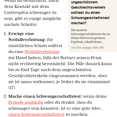
Wenn du befürchtest, nach
ungeschütztem
dem Kontakt mit dem
Geschlechtsverkehr
solltest du einen
Lusttropfen schwanger zu
Schwangerschaftstest
sein, gibt es einige mögliche
machen?
nächste Schritte:
Die meisten
Erwäge eine
Schwangerschaftstests für zu
Hause liefern ein genaues
Notfallverhütung:
für
Ergebnis, sobald deine...
zusätzlichen Schutz solltest
von
Eve Lepage, MSN, RN
du eine
Notfallverhütung
zur Hand haben, falls der Partner seinen Penis
nicht rechtzeitig herauszieht. Die Pille danach kann
bis zu fünf Tage nach dem ungeschützten
Geschlechtsverkehr eingenommen werden, aber
sie ist umso wirksamer, je früher du sie einnimmst
(17).
Mache einen Schwangerschaftstest:
wenn deine
Periode ausbleibt
oder du denkst, dass du
schwanger sein könntest, ist es eine gute Idee,
einen Schwangerschaftstest
zu machen.