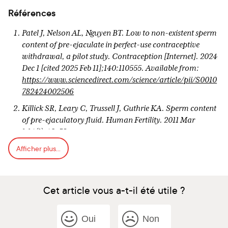
Références
Patel J, Nelson AL, Nguyen BT. Low to non-existent sperm
content of pre-ejaculate in perfect-use contraceptive
withdrawal, a pilot study. Contraception [Internet]. 2024
Dec 1 [cited 2025 Feb 11];140:110555. Available from:
https://www.sciencedirect.com/science/article/pii/S0010
782424002506
Killick SR, Leary C, Trussell J, Guthrie KA. Sperm content
of pre-ejaculatory fluid. Human Fertility. 2011 Mar
1;14(1):48–52.
Afficher plus...
Kovavisarach E, Lorthanawanich S, Muangsamran P.
Presence of Sperm in Pre-Ejaculatory Fluid of Healthy
Males. Journal of the Medical Association of Thailand.
2016 Feb;99:S38–41.
Cet article vous a-t-il été utile ?
Pudney J, Oneta M, Mayer K, Seage G, Anderson D. Pre-
ejaculatory fluid as potential vector for sexual
Oui
Non
transmission of HIV-1. Lancet 1992; 340:1470.