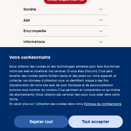
https://www.sciencedirect.com/science/article/pii/S2666
334120300386
Société
Jones RK, Lindberg LD, Higgins JA. Pull and pray or extra
App
protection? Contraceptive strategies involving withdrawal
among US adult women. Contraception [Internet]. 2014
Encyclopédie
Oct [cited 2025 Feb 11];90(4):416–21. Available from:
Informations
https://www.ncbi.nlm.nih.gov/pmc/articles/PMC42548
03/
Partnerships
Votre confidentialité
American College of Obstetricians and Gynecologists.
Emergency Contraception | ACOG [Internet]. 2021 [cited
Nous utilisons des cookies et des technologies similaires pour faire fonctionner
notre site web et améliorer nos services. Si vous êtes d'accord, Clue peut
2025 Feb 11]. Available from:
installer des cookies (petits fichiers texte) et des pixels sur votre appareil, et
https://www.acog.org/womens-health/faqs/emergency-
collecter vos données d'utilisation sous un identifiant unique à des fins
d'amélioration de notre site web, de suivi, d'analyse et de personnalisation
contraception
(comme vous montrer du contenu Clue pertinent et comprendre ce qui motive
les abonnements). Nous utilisons des services tiers pour nous aider dans cette
Center for Devices and Radiological Health. Pregnancy.
© 2026 Clue by Biowink GmbH, Tous droits réservés
tâche.
v:
08684d993
2026-08-06 11:34:36
FDA [Internet]. 2019 Apr 29 [cited 2022 Apr 1]; Available
En savoir plus sur l'utilisation des cookies dans notre
Politique de confidentialité
.
from:
https://www.fda.gov/medical-devices/home-use-
tests/pregnancy
Rejeter tout
Tout accepter
Ramli M, Nora M, Roszaman R, Hatta S. VAGINISMUS