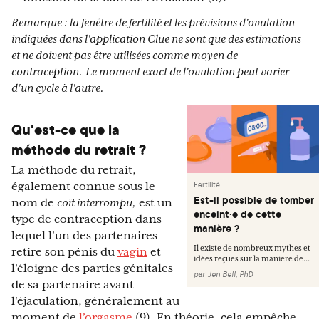
Remarque : la fenêtre de fertilité et les prévisions d'ovulation
indiquées dans l'application Clue ne sont que des estimations
et ne doivent pas être utilisées comme moyen de
contraception.
Le moment exact de l'ovulation peut varier
d'un cycle à l'autre.
Qu'est-ce que la
méthode du retrait ?
La méthode du retrait,
Fertilité
également connue sous le
Est-il possible de tomber
nom de
coït interrompu,
est un
enceint·e de cette
type de contraception dans
manière ?
lequel l'un des partenaires
Il existe de nombreux mythes et
retire son pénis du
vagin
et
idées reçues sur la manière de...
l'éloigne des parties génitales
par
Jen Bell, PhD
de sa partenaire avant
l'éjaculation, généralement au
moment de
l’orgasme
(9). En théorie, cela empêche