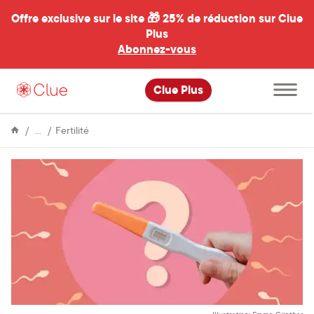
Offre exclusive sur le site 🎁
25% de réduction sur Clue
Plus
Abonnez-vous
al
Ouvrir
Clue Plus
le
menu
principal
Encyclopédie
Est-
Fertilité
il
possible
de
tomber
enceint·e
avec
le
"précum"
?