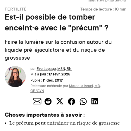
Illustration: Emma Günther
FERTILITÉ
Temps de lecture :
10
min
Est-il possible de tomber
enceint·e avec le "précum" ?
Faire la lumière sur la confusion autour du
liquide pré-éjaculatoire et du risque de
grossesse
par
Eve Lepage, MSN, RN
17 févr. 2025
Mis à jour :
11 déc. 2017
Publié :
Relecture médicale par
Marcella Israel, MD,
OB/GYN
Choses importantes à savoir :
Le précum
peut
entraîner un risque de grossesse