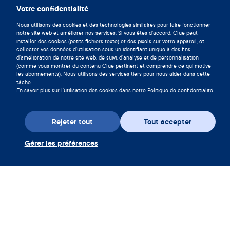
Votre confidentialité
Nous utilisons des cookies et des technologies similaires pour faire fonctionner
notre site web et améliorer nos services. Si vous êtes d'accord, Clue peut
installer des cookies (petits fichiers texte) et des pixels sur votre appareil, et
collecter vos données d'utilisation sous un identifiant unique à des fins
d'amélioration de notre site web, de suivi, d'analyse et de personnalisation
(comme vous montrer du contenu Clue pertinent et comprendre ce qui motive
les abonnements). Nous utilisons des services tiers pour nous aider dans cette
tâche.
Téléchargez l’appli
En savoir plus sur l'utilisation des cookies dans notre
Politique de confidentialité
.
Rejeter tout
Tout accepter
Utiliser coupon Clue Plus
Société
Gérer les préférences
App
Encyclopédie
Informations
Partnerships