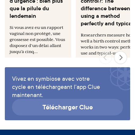
d’urgence : bien plus
control?: The
que la pilule du
difference between
lendemain
using a method
perfectly and typicall
Si vous avez eu un rapport
vaginal non protégé, une
Researchers measure how
grossesse est possible. Vous
well a birth control meth
disposez d’un délai allant
works in two ways: perfect
jusqu’à cinq...
use and typical-use.
par
Sarah Toler, DNP, CNM
par
Maegan Boutot
Vivez en symbiose avec votre
cycle en téléchargeant l'app Clue
maintenant.
Télécharger Clue