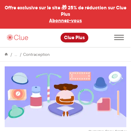
Offre exclusive sur le site 🎁
25% de réduction sur Clue
Plus
Abonnez-vous
al
Ouvrir
Clue Plus
le
menu
principal
Encyclopédie
Quelle
Contraception
méthode
contraceptive
me
convient
?