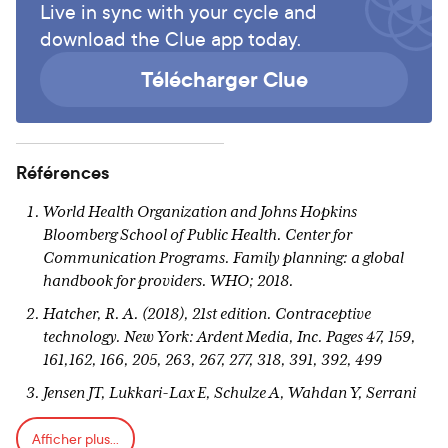
Live in sync with your cycle and
download the Clue app today.
Télécharger Clue
Références
World Health Organization and Johns Hopkins
Bloomberg School of Public Health. Center for
Communication Programs. Family planning: a global
handbook for providers. WHO; 2018.
Hatcher, R. A. (2018), 21st edition. Contraceptive
technology. New York: Ardent Media, Inc. Pages 47, 159,
161,162, 166, 205, 263, 267, 277, 318, 391, 392, 499
Jensen JT, Lukkari-Lax E, Schulze A, Wahdan Y, Serrani
M, Kroll R. Contraceptive efficacy and safety of the 52-mg
Afficher plus...
levonorgestrel intrauterine system for up to 8 years: