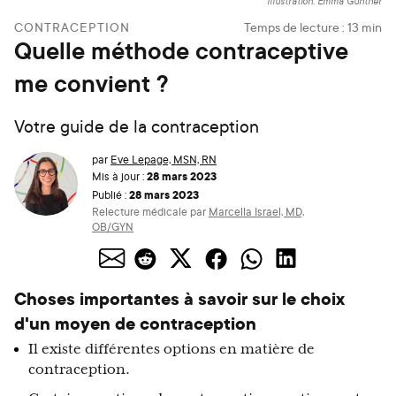
Illustration: Emma Günther
CONTRACEPTION
Temps de lecture :
13
min
Quelle méthode contraceptive
me convient ?
Votre guide de la contraception
par
Eve Lepage, MSN, RN
28 mars 2023
Mis à jour :
28 mars 2023
Publié :
Relecture médicale par
Marcella Israel, MD,
OB/GYN
Choses importantes à savoir sur le choix
d'un moyen de contraception
Il existe différentes options en matière de
contraception.