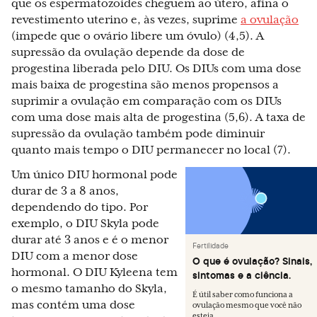
que os espermatozoides cheguem ao útero, afina o
revestimento uterino e, às vezes, suprime
a ovulação
(impede que o ovário libere um óvulo) (4,5). A
supressão da ovulação depende da dose de
progestina liberada pelo DIU. Os DIUs com uma dose
mais baixa de progestina são menos propensos a
suprimir a ovulação em comparação com os DIUs
com uma dose mais alta de progestina (5,6). A taxa de
supressão da ovulação também pode diminuir
quanto mais tempo o DIU permanecer no local (7).
Um único DIU hormonal pode
durar de 3 a 8 anos,
dependendo do tipo. Por
exemplo, o DIU Skyla pode
durar até 3 anos e é o menor
Fertilidade
DIU com a menor dose
O que é ovulação? Sinais,
hormonal. O DIU Kyleena tem
sintomas e a ciência.
o mesmo tamanho do Skyla,
É útil saber como funciona a
mas contém uma dose
ovulação mesmo que você não
esteja...