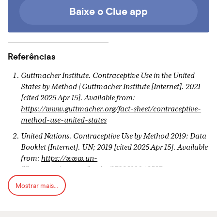
Baixe o Clue app
Referências
Guttmacher Institute. Contraceptive Use in the United
States by Method | Guttmacher Institute [Internet]. 2021
[cited 2025 Apr 15]. Available from:
https://www.guttmacher.org/fact-sheet/contraceptive-
method-use-united-states
United Nations. Contraceptive Use by Method 2019: Data
Booklet [Internet]. UN; 2019 [cited 2025 Apr 15]. Available
from:
https://www.un-
ilibrary.org/content/books/9789210046527
Mostrar mais...
Costescu D, Chawla R, Hughes R, Teal S, Merz M.
Discontinuation rates of intrauterine contraception due to
unfavourable bleeding: a systematic review. BMC