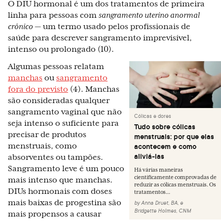
O DIU hormonal é um dos tratamentos de primeira
linha para pessoas com
sangramento uterino anormal
crônico
— um termo usado pelos profissionais de
saúde para descrever sangramento imprevisível,
intenso ou prolongado (10).
Algumas pessoas relatam
manchas
ou
sangramento
fora do previsto
(4). Manchas
são consideradas qualquer
sangramento vaginal que não
Cólicas e dores
seja intenso o suficiente para
Tudo sobre cólicas
precisar de produtos
menstruais: por que elas
menstruais, como
acontecem e como
aliviá-las
absorventes ou tampões.
Sangramento leve é um pouco
Há várias maneiras
cientificamente comprovadas de
mais intenso que manchas.
reduzir as cólicas menstruais. Os
DIUs hormonais com doses
tratamentos...
mais baixas de progestina são
by
Anna Druet, BA
,
e
Bridgette Holmes, CNM
mais propensos a causar