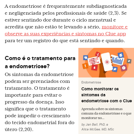
A endometriose é frequentemente subdiagnosticada
e negligenciada pelos profissionais de saúde (2,3). Se
estiver sentindo dor durante o ciclo menstrual e
acredita que não estão te levando a sério,
monitore e
observe as suas experiências e sintomas no Clue app
para ter um registro do que está sentindo e quando.
Como é o tratamento para
a endometriose?
Os sintomas da endometriose
podem ser gerenciados com
Endometriose
tratamento. O tratamento é
Como monitorar os
sintomas da
importante para evitar o
endometriose com o Clue
progresso da doença. Isso
significa que o tratamento
Aprenda sobre os sintomas
comuns da endometriose e o que
pode impedir o crescimento
monitorar no...
do tecido endometrial fora do
by
Jen Bell, PhD
,
e
útero (2,20).
Alice McGee, MD, MSc