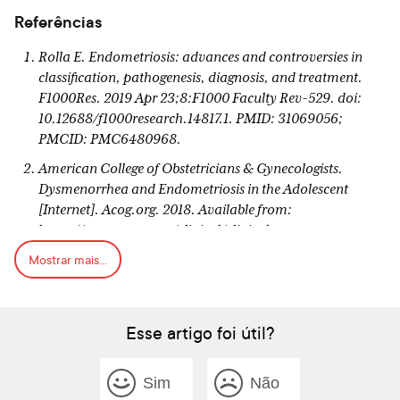
Referências
Rolla E. Endometriosis: advances and controversies in
classification, pathogenesis, diagnosis, and treatment.
F1000Res. 2019 Apr 23;8:F1000 Faculty Rev-529. doi:
10.12688/f1000research.14817.1. PMID: 31069056;
PMCID: PMC6480968.
American College of Obstetricians & Gynecologists.
Dysmenorrhea and Endometriosis in the Adolescent
[Internet]. Acog.org. 2018. Available from:
https://www.acog.org/clinical/clinical-
guidance/committee-
Mostrar mais...
opinion/articles/2018/12/dysmenorrhea-and-
endometriosis-in-the-adolescent
Taylor HS, Kotlyar AM, Flores VA. Endometriosis is a
Esse artigo foi útil?
chronic systemic disease: clinical challenges and novel
innovations. Lancet. 2021 Feb 27;397(10276):839-852.
Sim
Não
doi: 10.1016/S0140-6736(21)00389-5. PMID: 33640070.