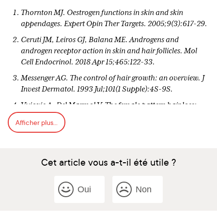
Thornton MJ. Oestrogen functions in skin and skin
appendages. Expert Opin Ther Targets. 2005;9(3):617-29.
Ceruti JM, Leiros GJ, Balana ME. Androgens and
androgen receptor action in skin and hair follicles. Mol
Cell Endocrinol. 2018 Apr 15;465:122-33.
Messenger AG. The control of hair growth: an overview. J
Invest Dermatol. 1993 Jul;101(1 Supple):4S-9S.
Vujovic A, Del Marmol V. The female pattern hair loss:
review of etiopathogeneis and diagnosis. BioMed Res Int.
Afficher plus...
2014;1-8.
Lemay A, Poulin Y. Oral contraceptives as anti-
androgenic treatment of acne. J Obstet Gynaecol Can
Cet article vous a-t-il été utile ?
2002;24(7):67–559.
Raudrant D, Rabe T. Progestogens with antiandrogenic
Oui
Non
properties. Drugs. 2003;63(5):463-92.
Darney P, Patel A, Rosen K, Shapiro LS, Kaunitz AM.