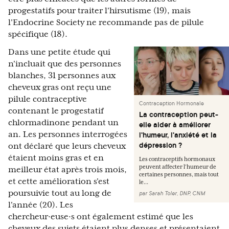
progestatifs pour traiter l'hirsutisme (19), mais
l'Endocrine Society ne recommande pas de pilule
spécifique (18).
Dans une petite étude qui
n'incluait que des personnes
blanches, 31 personnes aux
cheveux gras ont reçu une
pilule contraceptive
Contraception Hormonale
contenant le progestatif
La contraception peut-
chlormadinone pendant un
elle aider à améliorer
an. Les personnes interrogées
l'humeur, l'anxiété et la
dépression ?
ont déclaré que leurs cheveux
étaient moins gras et en
Les contraceptifs hormonaux
peuvent affecter l'humeur de
meilleur état après trois mois,
certaines personnes, mais tout
et cette amélioration s'est
le...
poursuivie tout au long de
par
Sarah Toler, DNP, CNM
l'année (20). Les
chercheur·euse·s ont également estimé que les
cheveux des sujets étaient plus denses et présentaient