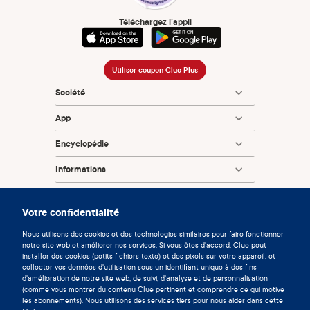
van Zuuren EJ, Fedorowicz Z, Carter B, Pandis N.
Interventions for hirsutism (excluding laser and
Téléchargez l’appli
photoepilation therapy alone). Cochrane Database Syst
Rev. 2015 Apr 28;(4):CD010334.
Kerscher M, Reuther T, Krueger N, Buntrock H. Effects of
Utiliser coupon Clue Plus
an oral contraceptive containing chlormadinone acetate
Société
and ethinylestradiol on hair and skin quality in women
App
wishing to use hormonal contraception. J Eur Acad
Dermatol Venereol. 2013 May;27(5):601-8.
Encyclopédie
Levy LL, Emer JJ. Female pattern alopecia: current
Informations
perspectives. Int J Womens Health. 2013 Aug 29;5:541-56.
Partnerships
Pindado-Ortega C, Saceda-Corralo D, Buendia-Castano
Votre confidentialité
D, Fernandez-Gonzalez P, Moreno-Arrones OM, Fonda-
Pascual P, et al. Prescribing habits for androgenic alopecia
Nous utilisons des cookies et des technologies similaires pour faire fonctionner
among dermatologists in Spain in 2017: a cross-sectional
notre site web et améliorer nos services. Si vous êtes d'accord, Clue peut
installer des cookies (petits fichiers texte) et des pixels sur votre appareil, et
study. Actas Dermosifiliogr. 2018 Jul-Aug;109(6):536-42.
collecter vos données d'utilisation sous un identifiant unique à des fins
d'amélioration de notre site web, de suivi, d'analyse et de personnalisation
Harel Z, Riggs S, Vaz R, Flanagan P, Dunn K, Harel D.
(comme vous montrer du contenu Clue pertinent et comprendre ce qui motive
Adolescents' experience with the combined estrogen and
les abonnements). Nous utilisons des services tiers pour nous aider dans cette
© 2026 Clue by Biowink GmbH, Tous droits réservés