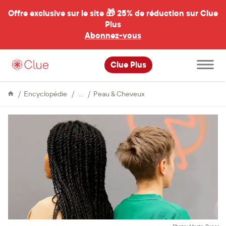
Offre exclusive sur le site 🎁
25% de réduction sur Clue
Plus
Abonnez-vous
al
Ouvrir
Clue Plus
le
menu
principal
Cycle
Les
Encyclopédie
Peau & Cheveux
Menstruel
effets
de
la
contraception
sur
la
peau
et
les
cheveux