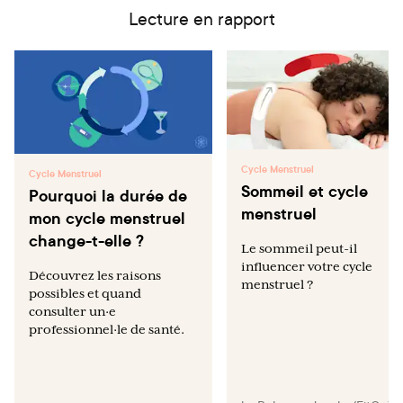
releasing intrauterine system and T380A intrauterine
Lecture en rapport
copper device on dysmenorrhea and days of bleeding in
women with and without adenomyosis. Contraception.
2012;86(5):458-63.
Paterson H, Clifton J, Miller D, Ashton J, Harrison-
Woolrych M. Hair loss with use of the levonorgestrel
intrauterine device. Contraception. 2007 Oct;76(4):306-
9.
Cycle Menstruel
Cycle Menstruel
Sommeil et cycle
Pourquoi la durée de
Nelson A, Apter D, Hauck B, Schmelter T, Rybowski S,
menstruel
Rosen K, et al. Two low-dose levonorgestrel intrauterine
mon cycle menstruel
contraceptive systems. Obstet Gynecol. 2013;122(6):1205-
change-t-elle ?
Le sommeil peut-il
13.
influencer votre cycle
Découvrez les raisons
menstruel ?
Fan G, Kang S, Ren M, Weisberg E, Lukkari-Lax E, Roth
possibles et quand
K, et al. A single-arm phase III study exploring the efficacy
consulter un·e
and safety of LNG-IUS 2, a low-dose levonorgestrel
professionnel·le de santé.
intrauterine contraceptive system (total content 13.5 mg),
in an Asia-Pacific population. Contraception.
2017;95(4):371-7.