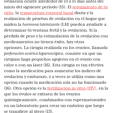
ovulación ocurre alrededor de 13 a 15 días antes del
inicio del siguiente periodo (15). El
seguimiento de tu
ciclo
, la
temperatura corporal basal
diaria y la
realización de pruebas de ovulación en el hogar que
miden la
hormona luteinizante
(LH) pueden ayudarle a
determinar tú ventana fértil y la ovulación. Si la
pérdida de peso y la estimulación de la ovulación con
medicamentos no tienen éxito, hay otras
opciones. La cirugía realizada en los ovarios, llamada
perforación ovárica laparoscópica
, consiste en que un
cirujano haga pequeños agujeros en el ovario con
calor o con un láser (16). Esta cirugía es tan efectiva
como la medicación para aumentar los índices de
ovulación y embarazo, y a veces se utiliza como una
opción cuando la medicación sola no ha funcionado
(16). Otra opción es la
fertilización in vitro (FIV),
en la
que los óvulos se extraen de los ovarios
quirúrgicamente, combinados con espermatozoides
en un laboratorio para crear un embrión que luego
se transfiere al útero (13).