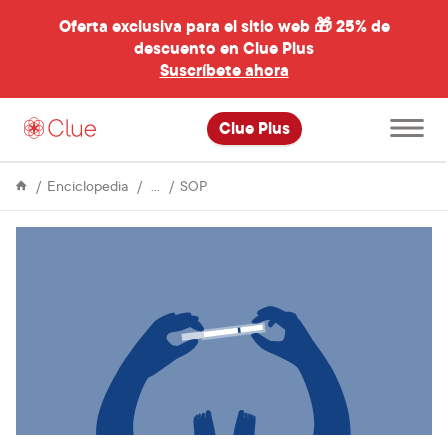
Oferta exclusiva para el sitio web 🎁
25% de
descuento en Clue Plus
al
Suscríbete ahora
Abre
Clue Plus
el
menú
principal
Problemas
El
Enciclopedia
SOP
de
síndrome
Salud
de
ovario
poliquístico
(SOP)
y
el
embarazo