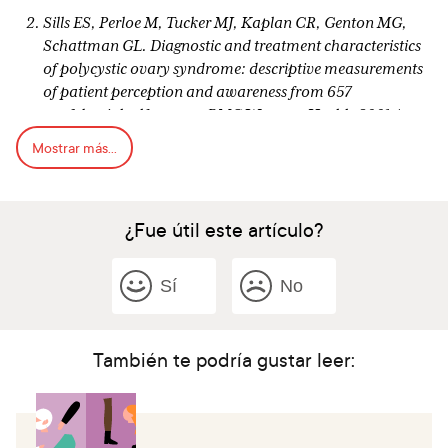
Sills ES, Perloe M, Tucker MJ, Kaplan CR, Genton MG,
Schattman GL. Diagnostic and treatment characteristics
of polycystic ovary syndrome: descriptive measurements
of patient perception and awareness from 657
confidential self reports. BMC Womens Health.2001 Aug
22;1(3).
Mostrar más...
Trent ME, Rich M, Austin B, Gordon CM. Fertility
concerns and sexual behavior in adolescent girls with
polycystic ovary syndrome: implications for quality of
¿Fue útil este artículo?
life. J Pediatr Adolesc Gynecol. 2003;16:33-37.
Tan S, Hahn S, Benson S, Janssen OE, Dietz T, Kimmig R,
Sí
No
et al. Psychological implications of infertility in women
with polycystic ovary syndrome. Hum Reprod.
2008;23(9):2064-71.
También te podría gustar leer:
Joham AE, Boyle JA, Ranasinha S, Zoungas S, Teede HJ.
Contraception use and pregnancy outcome in women
with polycystic ovary syndrome: data from the
Australian Longitudinal Study on Women’s Health. Hum