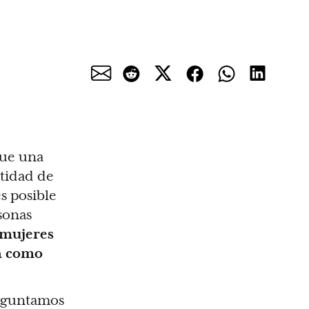
que una
tidad de
s posible
sonas
 mujeres
n como
reguntamos