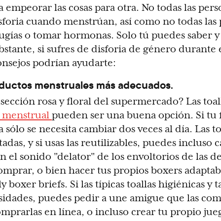
 empeorar las cosas para otra. No todas las pers
isforia cuando menstrúan, así como no todas las 
ugías o tomar hormonas. Solo tú puedes saber y 
bstante, si sufres de disforia de género durante e
onsejos podrían ayudarte:
oductos menstruales más adecuados.
a sección rosa y floral del supermercado? Las toal
a menstrual
pueden ser una buena opción. Si tu f
sólo se necesita cambiar dos veces al día. Las to
tadas, y si usas las reutilizables, puedes incluso 
n el sonido "delator" de los envoltorios de las d
prar, o bien hacer tus propios boxers adaptabl
y boxer briefs. Si las típicas toallas higiénicas y
sidades, puedes pedir a une amigue que las comp
prarlas en línea, o incluso crear tu propio jue