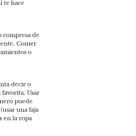
l te hace
 o compresa de
liente. Comer
ramientos o
enta decir o
favorita. Usar
género puede
(usar una faja
s en la ropa