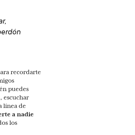
r,
perdón
para recordarte
migos
ién puedes
a, escuchar
 línea de
rte a nadie
dos los