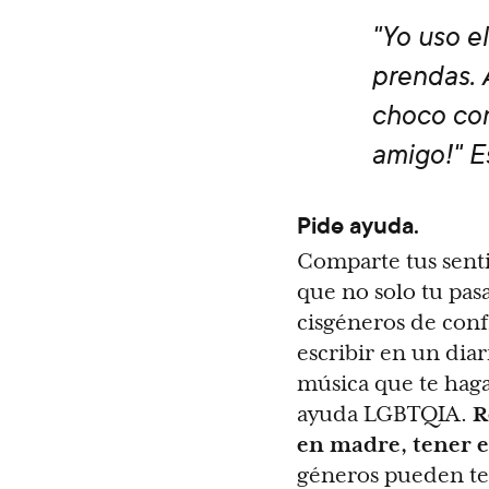
"Yo uso e
prendas. 
choco con
amigo!" E
Pide ayuda.
Comparte tus senti
que no solo tu pa
cisgéneros de conf
escribir en un dia
música que te haga
ayuda LGBTQIA.
R
en madre, tener e
géneros pueden ten