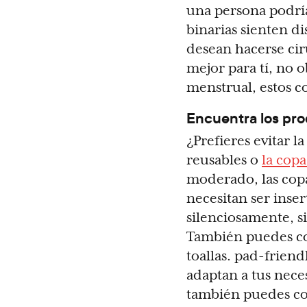
una persona podría
binarias sienten d
desean hacerse cir
mejor para tí, no o
menstrual, estos c
Encuentra los pr
¿Prefieres evitar l
reusables o
la cop
moderado, las copa 
necesitan ser inser
silenciosamente, si
También puedes com
toallas. pad-friendl
adaptan a tus nece
también puedes com