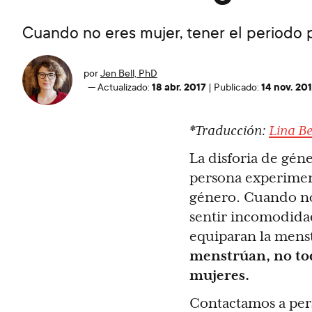
Cuando no eres mujer, tener el periodo
por
Jen Bell, PhD
18 abr. 2017
14 nov. 20
—
Actualizado:
|
Publicado:
*Traducción:
Lina B
La disforia de gén
persona experimen
género. Cuando no 
sentir incomodida
equiparan la mens
menstrúan, no to
mujeres.
Contactamos a pers