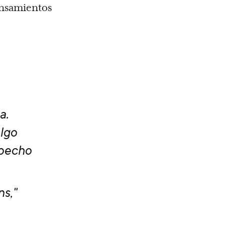
ensamientos
a.
lgo
 pecho
s,"