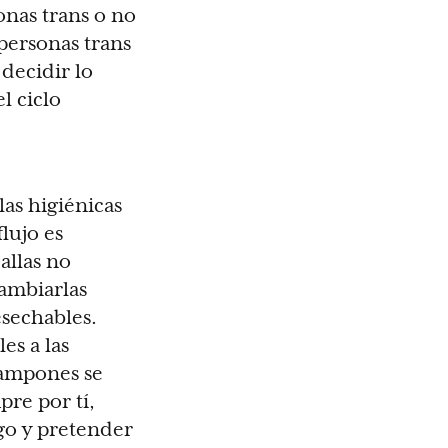
onas trans o no
personas trans
decidir lo
l ciclo
las higiénicas
lujo es
allas no
cambiarlas
esechables.
es a las
 tampones se
re por tí,
go y pretender