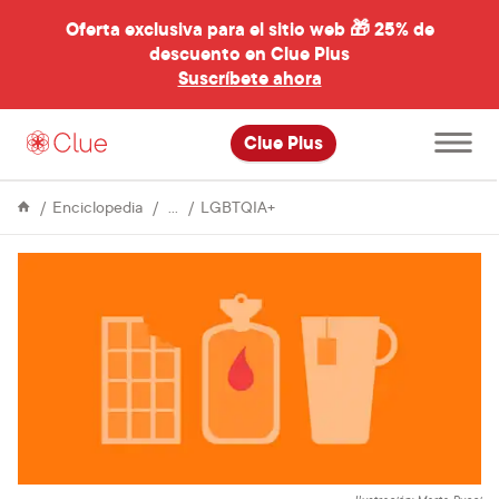
Oferta exclusiva para el sitio web 🎁
25% de
descuento en Clue Plus
al
Suscríbete ahora
Abre
Clue Plus
el
menú
principal
Vida
Cómo
Enciclopedia
LGBTQIA+
&
apoyar
Cultura
a
las
personas
trans
durante
la
menstruación