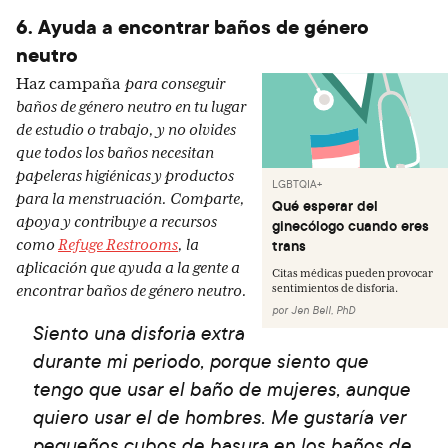
6. Ayuda a encontrar baños de género
neutro
Haz campaña
para conseguir
baños de género neutro en tu lugar
de estudio o trabajo, y no olvides
que todos los baños necesitan
papeleras higiénicas y productos
LGBTQIA+
para la menstruación. Comparte,
Qué esperar del
apoya y contribuye a recursos
ginecólogo cuando eres
como
Refuge Restrooms
, la
trans
aplicación que ayuda a la gente a
Citas médicas pueden provocar
encontrar baños de género neutro.
sentimientos de disforia.
por
Jen Bell, PhD
Siento una disforia extra
durante mi periodo, porque siento que
tengo que usar el baño de mujeres, aunque
quiero usar el de hombres. Me gustaría ver
pequeños cubos de basura en los baños de