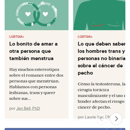
LGBTQIA+
LGBTQIA+
Lo bonito de amar a
Lo que deben saber
otra persona que
los hombres trans y
también menstrua
personas no binarias
sobre el cáncer de
Hay muchos estereotipos
pecho
sobre el romance entre dos
personas que menstrúan.
Cómo la testosterona, la
Hablamos con personas
cirugía torácica
lesbianas, trans y queer
masculinizante y el uso de
sobre sus...
binder afectan el riesgo d
cáncer de pecho.
por
Jen Bell, PhD
por
Laurie Ray, DNP