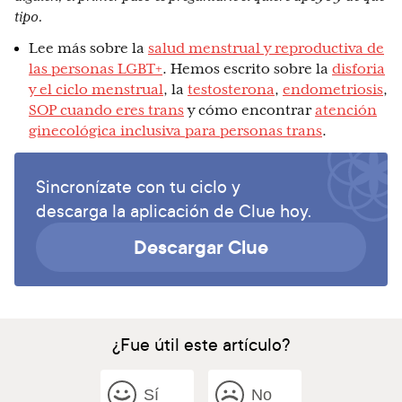
tipo.
Lee más sobre la
salud menstrual y reproductiva de
las personas LGBT+
. Hemos escrito sobre la
disforia
y el ciclo menstrual
, la
testosterona
,
endometriosis
,
SOP cuando eres trans
y cómo encontrar
atención
ginecológica inclusiva para personas trans
.
Sincronízate con tu ciclo y
descarga la aplicación de Clue hoy.
Descargar Clue
¿Fue útil este artículo?
Sí
No