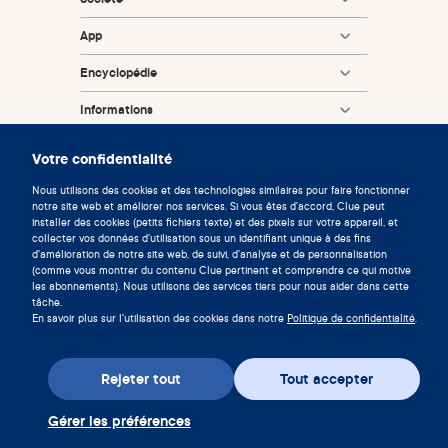
App
Encyclopédie
Informations
Partnerships
Votre confidentialité
Nous utilisons des cookies et des technologies similaires pour faire fonctionner
notre site web et améliorer nos services. Si vous êtes d'accord, Clue peut
installer des cookies (petits fichiers texte) et des pixels sur votre appareil, et
collecter vos données d'utilisation sous un identifiant unique à des fins
d'amélioration de notre site web, de suivi, d'analyse et de personnalisation
(comme vous montrer du contenu Clue pertinent et comprendre ce qui motive
les abonnements). Nous utilisons des services tiers pour nous aider dans cette
© 2026 Clue by Biowink GmbH, Tous droits réservés
tâche.
v:
08684d993
2026-08-06 11:34:36
En savoir plus sur l'utilisation des cookies dans notre
Politique de confidentialité
.
Rejeter tout
Tout accepter
Gérer les préférences