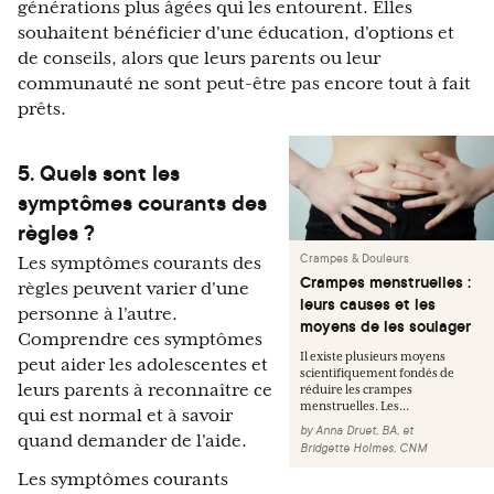
générations plus âgées qui les entourent. Elles
souhaitent bénéficier d'une éducation, d'options et
de conseils, alors que leurs parents ou leur
communauté ne sont peut-être pas encore tout à fait
prêts.
5. Quels sont les
symptômes courants des
règles ?
Crampes & Douleurs
Les symptômes courants des
Crampes menstruelles :
règles peuvent varier d'une
leurs causes et les
personne à l'autre.
moyens de les soulager
Comprendre ces symptômes
Il existe plusieurs moyens
peut aider les adolescentes et
scientifiquement fondés de
leurs parents à reconnaître ce
réduire les crampes
menstruelles. Les...
qui est normal et à savoir
by
Anna Druet, BA
,
et
quand demander de l'aide.
Bridgette Holmes, CNM
Les symptômes courants