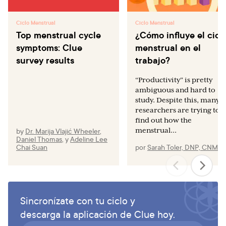
Ciclo Menstrual
Ciclo Menstrual
Top menstrual cycle
¿Cómo influye el cicl
symptoms: Clue
menstrual en el
survey results
trabajo?
“Productivity” is pretty
ambiguous and hard to
study. Despite this, many
researchers are trying to
find out how the
by
Dr. Marija Vlajić Wheeler
,
menstrual...
Daniel Thomas
,
y
Adeline Lee
Chai Suan
por
Sarah Toler, DNP, CNM
Sincronízate con tu ciclo y
descarga la aplicación de Clue hoy.