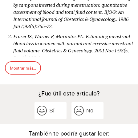
by tampons inserted during menstruation: quantitative
assessment of blood and total fluid content. BJOG: An
International Journal of Obstetrics & Gynaecology. 1986
Jun 1;93(6):765–72.
Fraser IS, Warner P, Marantos PA. Estimating menstrual
blood loss in women with normal and excessive menstrual
fluid volume. Obstetrics & Gynecology. 2001 Nov 1;98(5,
Part 1):806–14.
Mostrar más...
¿Fue útil este artículo?
Sí
No
También te podría gustar leer: