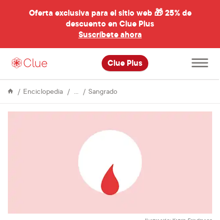
Oferta exclusiva para el sitio web 🎁
25% de
descuento en Clue Plus
al
Suscríbete ahora
Abre
Clue Plus
el
menú
principal
Ciclo
6
Enciclopedia
Sangrado
Menstrual
ventajas
del
sangrado
libre