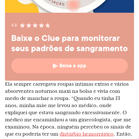
4.8
Baixe o Clue para monitorar
seus padrões de sangramento
Baixe o app
Ela sempre carregava roupas íntimas extras e vários
absorventes noturnos maxi na bolsa e vivia com
medo de manchar a roupa. “Quando eu tinha 13
anos, minha mãe me levou ao médico, onde
expliquei que estava sangrando excessivamente. O
médico me encaminhou a um ginecologista, que me
examinou. Na época, ninguém percebeu os sinais de
que eu poderia ter um
distúrbio hemorrágico
. Então,