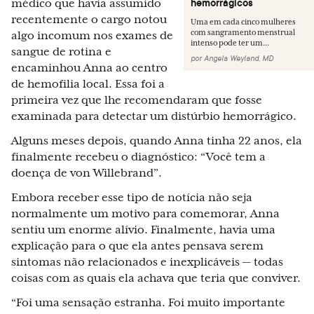
hemorrágicos
médico que havia assumido
recentemente o cargo notou
Uma em cada cinco mulheres
com sangramento menstrual
algo incomum nos exames de
intenso pode ter um...
sangue de rotina e
por
Angela Weyland, MD
encaminhou Anna ao centro
de hemofilia local. Essa foi a
primeira vez que lhe recomendaram que fosse
examinada para detectar um distúrbio hemorrágico.
Alguns meses depois, quando Anna tinha 22 anos, ela
finalmente recebeu o diagnóstico: “Você tem a
doença de von Willebrand”.
Embora receber esse tipo de notícia não seja
normalmente um motivo para comemorar, Anna
sentiu um enorme alívio. Finalmente, havia uma
explicação para o que ela antes pensava serem
sintomas não relacionados e inexplicáveis — todas
coisas com as quais ela achava que teria que conviver.
“Foi uma sensação estranha. Foi muito importante