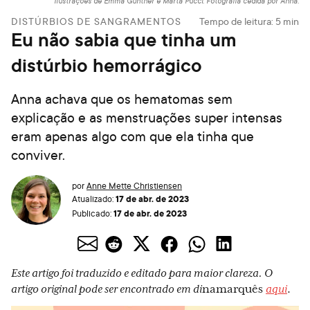
Ilustrações de Emma Günther e Marta Pucci. Fotografia cedida por Anna.
DISTÚRBIOS DE SANGRAMENTOS
Tempo de leitura:
5
min
Eu não sabia que tinha um
distúrbio hemorrágico
Anna achava que os hematomas sem
explicação e as menstruações super intensas
eram apenas algo com que ela tinha que
conviver.
por
Anne Mette Christiensen
17 de abr. de 2023
Atualizado:
17 de abr. de 2023
Publicado:
Este artigo foi traduzido e editado para maior clareza. O
artigo original pode ser encontrado em di
namarquês
aqui
.