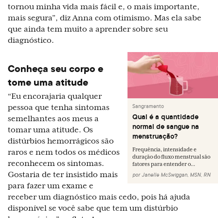
tornou minha vida mais fácil e, o mais importante,
mais segura”, diz Anna com otimismo. Mas ela sabe
que ainda tem muito a aprender sobre seu
diagnóstico.
Conheça seu corpo e
tome uma atitude
“Eu encorajaria qualquer
Sangramento
pessoa que tenha sintomas
Qual é a quantidade
semelhantes aos meus a
normal de sangue na
tomar uma atitude. Os
menstruação?
distúrbios hemorrágicos são
Frequência, intensidade e
raros e nem todos os médicos
duração do fluxo menstrual são
reconhecem os sintomas.
fatores para entender o...
Gostaria de ter insistido mais
por
Janelle McSwiggan, MSN, RN
para fazer um exame e
receber um diagnóstico mais cedo, pois há ajuda
disponível se você sabe que tem um distúrbio