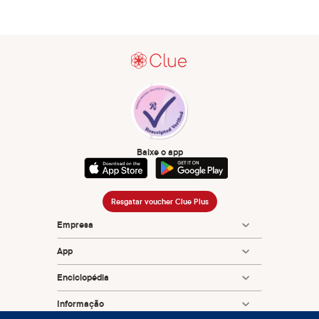
Baixe o app
Resgatar voucher Clue Plus
Empresa
App
Enciclopédia
Informação