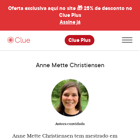
Oferta exclusiva aqui no site 🎁
25% de desconto no
Clue Plus
al
Assine já
Abrir
Clue Plus
menu
principal
Anne Mette Christiensen
Autora convidada
Anne Mette Christiensen tem mestrado em