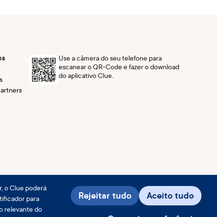
ps
Use a câmera do seu telefone para
escanear o QR-Code e fazer o download
do aplicativo Clue.
s
artners
r, o Clue poderá
Rejeitar tudo
Aceito tudo
tificador para
o relevante do