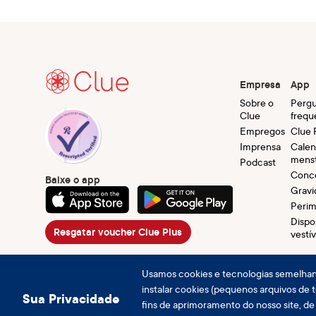
Empresa
App
Sobre o
Pergu
Clue
frequ
Empregos
Clue 
Imprensa
Calen
menst
Podcast
Conc
Baixe o app
Gravi
Peri
Dispo
Resgatar voucher Clue Plus
vestív
Usamos cookies e tecnologias semelhant
instalar cookies (pequenos arquivos de t
Sua Privacidade
fins de aprimoramento do nosso site, d