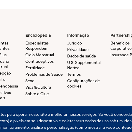
Enciclopédia
Informação
Partnershi
ntas
Especialistas
Jurídico
Benefícios
entes
Respondem
corporativo
Privacidade
Plus
Ciclo Menstrual
Insurance P
Dados de saúde
dário
Contraceptivos
U.S. Supplemental
rual
Fertilidade
Notice
epção
Problemas de Saúde
Termos
dez
Sexo
Configurações de
menopausa
cookies
Vida & Cultura
sitivos
Sobre o Clue
eis
es para operar nosso site e melhorar nossos serviços. Se você concorda
exto) e pixels em seu dispositivo e coletar seus dados de uso sob um iden
e monitoramento, análise e personalização (como mostrar a você conteúd