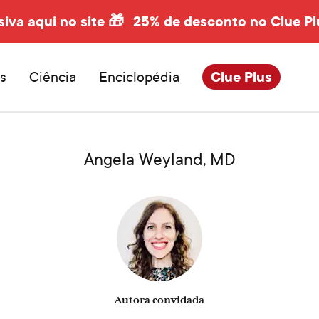
siva aqui no site 🎁
25% de desconto no Clue Pl
s
Ciência
Enciclopédia
Clue Plus
Angela Weyland, MD
Autora convidada