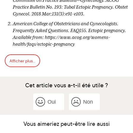
Committee on Practice Bulletins—Gynecology. ACOG
Practice Bulletin No. 193: Tubal Ectopic Pregnancy. Obstet
Gynecol. 2018 Mar;131(3):e91-e103.
American College of Obstetricians and Gynecologists.
Frequently Asked Questions. FAQ155. Ectopic pregnancy.
Available from: https://www.acog.org/womens-
health/faqs/ectopic-pregnancy
Gary et al. Williams Obstetrics. 24th edition. New York:
Afficher plus...
McGraw-Hill Education, 2014..Pages 377, 378, 379, 385,
387
Ego A, Subtil D, Cosson M, Legoueff F, Houfflin-Debarge
Cet article vous a-t-il été utile ?
V, Querleu D. Survival analysis of fertility after ectopic
pregnancy. Fertil Steril. 2001 Mar;75(3):560-6. doi:
10.1016/s0015-0282(00)01761-1. PMID: 11239542.
Oui
Non
American Society for Reproductive Medicine. Fact Sheet:
Ectopic pregnancy. Available from:
https://www.reproductivefacts.org/news-and-
Vous aimeriez peut-être lire aussi
publications/patient-fact-sheets-and-