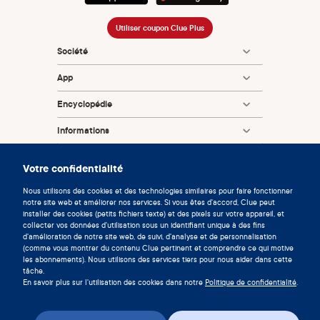
Utiliser coupon Clue Plus
Société
App
Encyclopédie
Informations
Partnerships
Votre confidentialité
Nous utilisons des cookies et des technologies similaires pour faire fonctionner
notre site web et améliorer nos services. Si vous êtes d'accord, Clue peut
installer des cookies (petits fichiers texte) et des pixels sur votre appareil, et
collecter vos données d'utilisation sous un identifiant unique à des fins
d'amélioration de notre site web, de suivi, d'analyse et de personnalisation
(comme vous montrer du contenu Clue pertinent et comprendre ce qui motive
les abonnements). Nous utilisons des services tiers pour nous aider dans cette
© 2026 Clue by Biowink GmbH, Tous droits réservés
tâche.
v:
08684d993
2026-08-05 14:58:49
En savoir plus sur l'utilisation des cookies dans notre
Politique de confidentialité
.