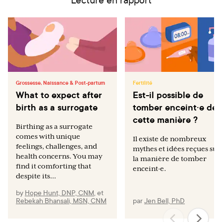
Jones RE, Lopez KH. Human reproductive biology. 3rd
ed. Burlington, MA: Elsevier; 2006.
Grossesse, Naissance & Post-partum
Fertilité
What to expect after
Est-il possible de
birth as a surrogate
tomber enceint·e de
cette manière ?
Birthing as a surrogate
comes with unique
Il existe de nombreux
feelings, challenges, and
mythes et idées reçues sur
health concerns. You may
la manière de tomber
find it comforting that
enceint·e.
despite its...
by
Hope Hunt, DNP, CNM
,
et
Rebekah Bhansali, MSN, CNM
par
Jen Bell, PhD