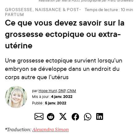
Réalisation par Marta Pucci, photographie par Franz Grünewald
GROSSESSE, NAISSANCE & POST-
Temps de lecture :
10
min
PARTUM
Ce que vous devez savoir sur la
grossesse ectopique ou extra-
utérine
Une grossesse ectopique survient lorsqu'un
embryon se développe dans un endroit du
corps autre que l'utérus
par
Hope Hunt, DNP, CNM
4 janv. 2022
Mis à jour :
5 janv. 2022
Publié :
*Traduction:
Alexandra Simon