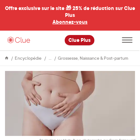
Offre exclusive sur le site 🎁
25% de réduction sur Clue
Plus
Abonnez-vous
al
Ouvrir
Clue Plus
le
menu
principal
Fertilité
Ce
Encyclopédie
Grossesse, Naissance & Post-partum
que
vous
devez
savoir
sur
la
gross
ectop
ou
extra
utéri