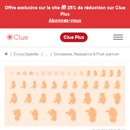
Offre exclusive sur le site 🎁
25% de réduction sur Clue
Plus
Abonnez-vous
al
Ouvrir
Clue Plus
le
menu
principal
Fertilité
Quell
Encyclopédie
Grossesse, Naissance & Post-partum
est
la
diffé
entre
un
embry
un
fœtus
et
un
bébé
?