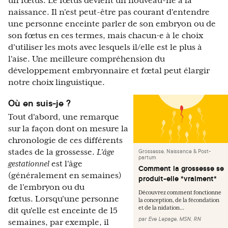
un fœtus. Le fœtus devient un nouveau-né à la
naissance. Il n'est peut-être pas courant d'entendre
une personne enceinte parler de son embryon ou de
son fœtus en ces termes, mais chacun·e à le choix
d'utiliser les mots avec lesquels il/elle est le plus à
l'aise. Une meilleure compréhension du
développement embryonnaire et fœtal peut élargir
notre choix linguistique.
Où en suis-je ?
Tout d'abord, une remarque
sur la façon dont on mesure la
chronologie de ces différents
stades de la grossesse.
L'âge
Grossesse, Naissance & Post-
partum
gestationnel
est l'âge
Comment la grossesse se
(généralement en semaines)
produit-elle *vraiment*
de l'embryon ou du
Découvrez comment fonctionne
fœtus. Lorsqu'une personne
la conception, de la fécondation
et de la nidation...
dit qu'elle est enceinte de 15
par
Eve Lepage, MSN, RN
semaines, par exemple, il