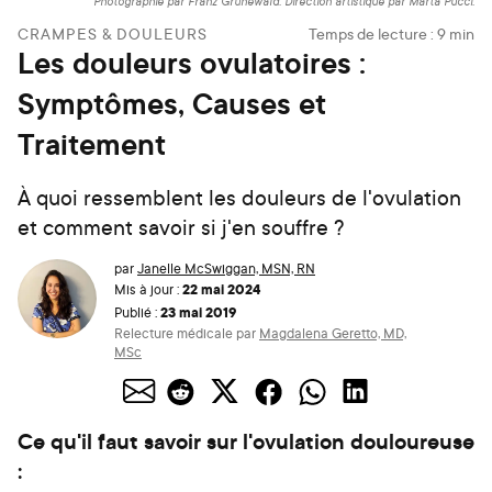
Photographie par Franz Grünewald. Direction artistique par Marta Pucci.
CRAMPES & DOULEURS
Temps de lecture :
9
min
Les douleurs ovulatoires :
Symptômes, Causes et
Traitement
À quoi ressemblent les douleurs de l'ovulation
et comment savoir si j'en souffre ?
par
Janelle McSwiggan, MSN, RN
22 mai 2024
Mis à jour :
23 mai 2019
Publié :
Relecture médicale par
Magdalena Geretto, MD,
MSc
Ce qu'il faut savoir sur l'ovulation douloureuse
: