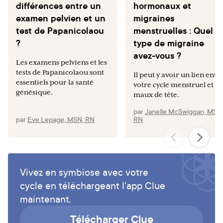
FCFZ%2AMTcxMjg0OTg3Ni4xLjEuMTcxMjg0OTg5OS4zN
différences entre un
hormonaux et
y4wLjA.
examen pelvien et un
migraines
test de Papanicolaou
menstruelles : Quel
The American College of Obstetricians and Gynecologists.
?
type de migraine
Postpartum birth control. [Internet]. [Cited April 12,
2024]. Available from: https://www.acog.org/womens-
avez-vous ?
Les examens pelviens et les
health/faqs/postpartum-birth-control.
tests de Papanicolaou sont
Il peut y avoir un lien entr
MedlinePlus. Period Pain. [cited April 26 2024].
essentiels pour la santé
votre cycle menstruel et vo
génésique.
MedlinePlus. [Internet]. Available from
maux de tête.
https://medlineplus.gov/periodpain.html
par
Janelle McSwiggan, MSN
par
Eve Lepage, MSN, RN
RN
The American College of Obstetricians and Gynecologists.
FAQ: Endometriosis [Internet]. Washington DC:
American College of Obstetricians and Gynecologists;
Updated Feb. 2021. [cited 2024 April 4]. Available from
https://www.acog.org/womens-
Vivez en symbiose avec votre
health/faqs/endometriosis
cycle en téléchargeant l'app Clue
The American College of Obstetricians and Gynecologists.
maintenant.
FAQ: Ectopic pregnancy [Internet]. Washington DC:
Télécharger Clue
American College of Obstetricians and Gynecologists;