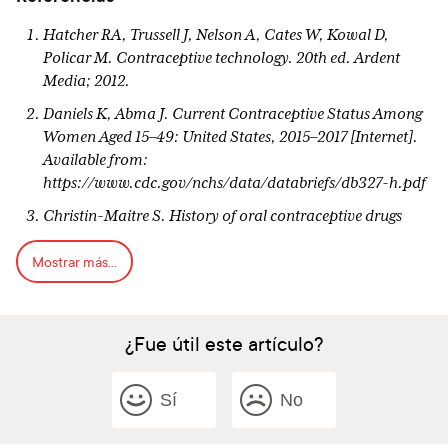
Hatcher RA, Trussell J, Nelson A, Cates W, Kowal D,
Policar M. Contraceptive technology. 20th ed. Ardent
Media; 2012.
Daniels K, Abma J. Current Contraceptive Status Among
Women Aged 15–49: United States, 2015–2017 [Internet].
Available from:
https://www.cdc.gov/nchs/data/databriefs/db327-h.pdf
Christin-Maitre S. History of oral contraceptive drugs
and their use worldwide. Best Pract Res Clin Endocrinol
Mostrar más...
Metab. 2013 Feb 1;27(1):3–12.
Potter L, Oakley D, de Leon-Wong E, Canamar R.
Measuring compliance among oral contraceptive users.
¿Fue útil este artículo?
Fam Plann Perspect. 1996:28:154-8.
Product monograph Pr EVRA® norelgestromin and
ethinyl estradiol (6.0/0.60 mg). Janssen. Toronto: revision
Sí
No
date: 2018 June 20; cited: 2029 Jan 20. Available
from:https://pdf.hres.ca/dpd_pm/00046284.PDF