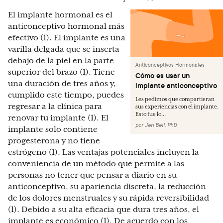
El implante hormonal es el
anticonceptivo hormonal más
efectivo (1). El implante es una
varilla delgada que se inserta
debajo de la piel en la parte
Anticonceptivos Hormonales
superior del brazo (1). Tiene
Cómo es usar un
una duración de tres años y,
implante anticonceptivo
cumplido este tiempo, puedes
Les pedimos que compartieran
regresar a la clínica para
sus experiencias con el implante.
Esto fue lo...
renovar tu implante (1). El
por
Jen Bell, PhD
implante solo contiene
progesterona y no tiene
estrógeno (1). Las ventajas potenciales incluyen la
conveniencia de un método que permite a las
personas no tener que pensar a diario en su
anticonceptivo, su apariencia discreta, la reducción
de los dolores menstruales y su rápida reversibilidad
(1). Debido a su alta eficacia que dura tres años, el
implante es económico (1). De acuerdo con los