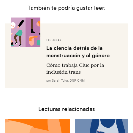
También te podría gustar leer:
Pazol K, Kramer MR, Hogue CJ. Condoms for Dual
Protection: Patterns of Use with Highly Effective
Contraceptive Methods. Public Health Reports.
2010;125(2):208–17.
LGBTQIA+
La ciencia detrás de la
menstruación y el género
Cómo trabaja Clue por la
inclusión trans
por
Sarah Toler, DNP, CNM
Lecturas relacionadas