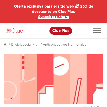
Oferta exclusiva para el sitio web 🎁
25% de
descuento en Clue Plus
al
Suscríbete ahora
Abre
Clue Plus
el
menú
principal
Anticonceptivos
Estas
Enciclopedia
Anticonceptivos Hormonales
son
todas
tus
opciones
de
métodos
anticonceptiv
hormonales