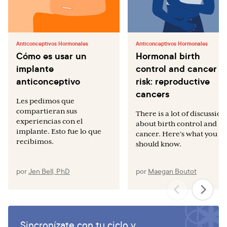
Anticonceptivos Hormonales
Anticonceptivos Hormonales
Cómo es usar un
Hormonal birth
implante
control and cancer
anticonceptivo
risk: reproductive
cancers
Les pedimos que
compartieran sus
There is a lot of discussion
experiencias con el
about birth control and
implante. Esto fue lo que
cancer. Here’s what you
recibimos.
should know.
por
Jen Bell, PhD
por
Maegan Boutot
Sincronízate con tu ciclo y