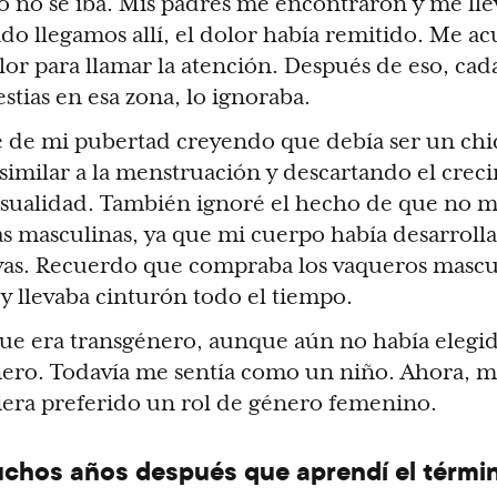
o no se iba. Mis padres me encontraron y me lle
o llegamos allí, el dolor había remitido. Me a
olor para llamar la atención. Después de eso, cad
stias en esa zona, lo ignoraba.
e de mi pubertad creyendo que debía ser un ch
similar a la menstruación y descartando el crec
sualidad. También ignoré el hecho de que no 
as masculinas, ya que mi cuerpo había desarroll
ivas. Recuerdo que compraba los vaqueros mascu
y llevaba cinturón todo el tiempo.
ue era transgénero, aunque aún no había elegi
nero. Todavía me sentía como un niño. Ahora, m
iera preferido un rol de género femenino.
chos años después que aprendí el térmi