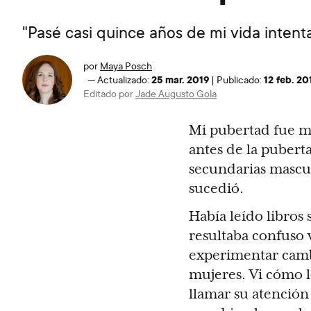
"Pasé casi quince años de mi vida inten
por
Maya Posch
25 mar. 2019
12 feb. 20
—
Actualizado:
|
Publicado:
Editado por
Jade Augusto Gola
Mi pubertad fue m
antes de la puberta
secundarias mascul
sucedió.
Había leído libros
resultaba confuso
experimentar camb
mujeres. Vi cómo l
llamar su atención