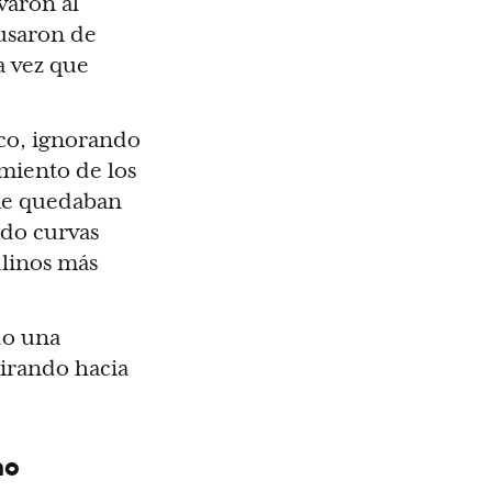
varon al
cusaron de
a vez que
ico, ignorando
imiento de los
me quedaban
ado curvas
linos más
do una
irando hacia
no