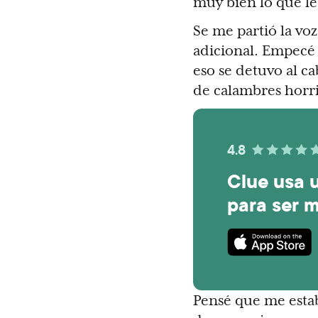
muy bien lo que le
Se me partió la vo
adicional. Empecé 
eso se detuvo al c
de calambres horri
4.8
Clue usa 
para ser m
Pensé que me esta