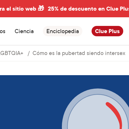
ra el sitio web 🎁
25% de descuento en Clue Plu
os
Ciencia
Enciclopedia
Clue Plus
LGBTQIA+
Cómo es la pubertad siendo intersex