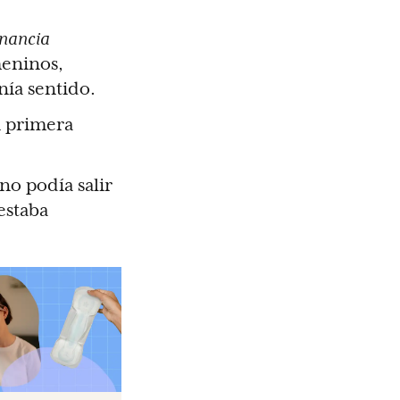
onancia
meninos,
ía sentido.
i primera
 no podía salir
estaba