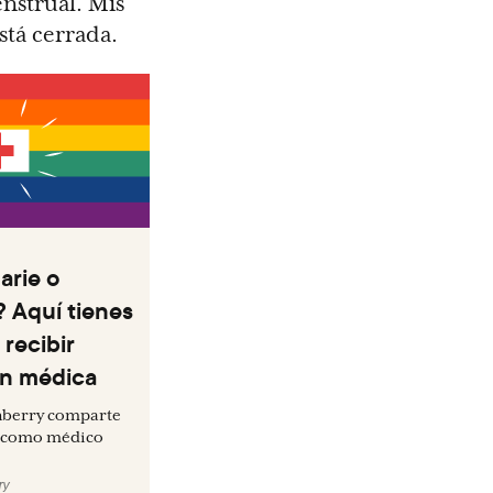
nstrual. Mis
stá cerrada.
arie o
 Aquí tienes
 recibir
ón médica
enberry comparte
os como médico
ry