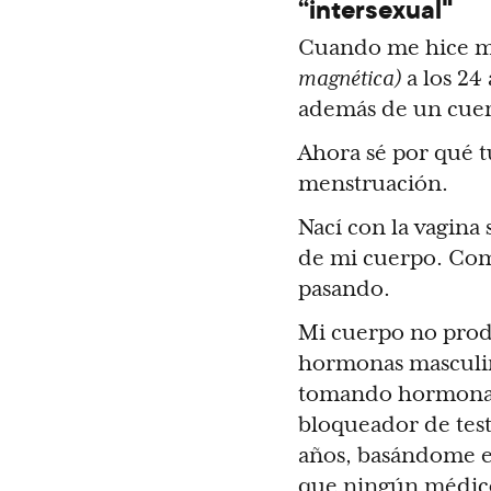
“intersexual"
Cuando me hice m
magnética)
a los 24
además de un cuer
Ahora sé por qué 
menstruación.
Nací con la vagina 
de mi cuerpo. Como
pasando.
Mi cuerpo no pro
hormonas masculin
tomando hormonas a
bloqueador de tes
años, basándome en
que ningún médico