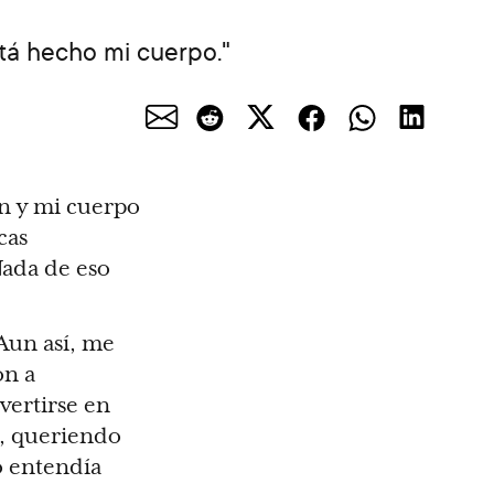
tá hecho mi cuerpo."
n y mi cuerpo
cas
Nada de eso
 Aun así, me
on a
vertirse en
s, queriendo
o entendía