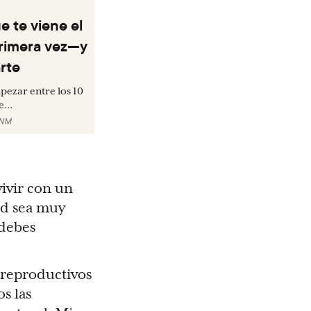
e te viene el
primera vez—y
rte
pezar entre los 10
...
CNM
vivir con un
ad sea muy
 debes
 reproductivos
s las