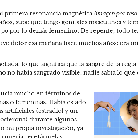
i primera resonancia magnética
(imagen por res
 años, supe que tengo genitales masculinos y fe
po por lo demás femenino. De repente, todo ten
tuve dolor esa mañana hace muchos años: era m
sellada, lo que significa que la sangre de la regla
 no había sangrado visible, nadie sabía lo que 
ducía mucho en términos de
as o femeninas. Había estado
rtificiales (estradiol y un
tosterona) durante algunos
 mi propia investigación, ya
 quería recetármelas