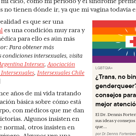
e mi ciclo, como mi período y el síndrome preme
s no tienen dónde ir, ya que mi vagina todavía e
ealidad es que ser una
l
es una condición muy rara y
édica para ello es aún más
tor: Para obtener más
 condiciones intersexuales, visita
Argentina Intersex
,
Asociación
LGBTQIA+
Intersexuales
,
Intersexuales Chile
¿Trans, no bin
]
genderqueer?
nce años de mi vida tratando
consejos para
ación básica sobre cómo está
mejor atenci
rpo, con médicos que me dan
El Dr. Dennis Fort
ictorias. Algunos insisten en
sus ideas y consej
 normal, otros insisten en
que...
por
Dr. Dennis Fortenber
sgénero. Algunos ven una