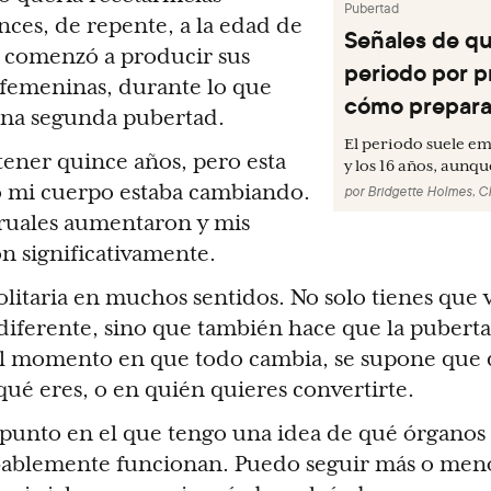
Pubertad
nces, de repente, a la edad de
Señales de qu
o comenzó a producir sus
periodo por 
femeninas, durante lo que
cómo prepara
una segunda pubertad.
El periodo suele em
tener quince años, pero esta
y los 16 años, aunque
o mi cuerpo estaba cambiando.
por
Bridgette Holmes, 
ruales aumentaron y mis
n significativamente.
olitaria en muchos sentidos. No solo tienes que 
diferente, sino que también hace que la pubert
 el momento en que todo cambia, se supone que
qué eres, o en quién quieres convertirte.
 punto en el que tengo una idea de qué órganos
ablemente funcionan. Puedo seguir más o meno