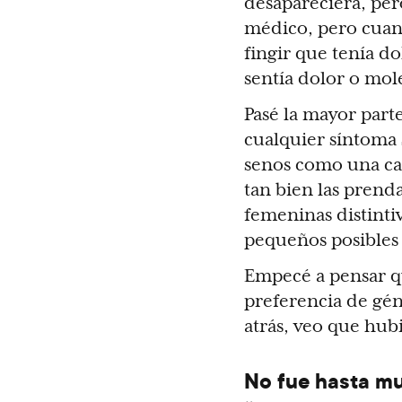
desapareciera, per
médico, pero cuand
fingir que tenía d
sentía dolor o mole
Pasé la mayor part
cualquier síntoma 
senos como una ca
tan bien las prend
femeninas distint
pequeños posibles 
Empecé a pensar q
preferencia de gé
atrás, veo que hub
No fue hasta mu