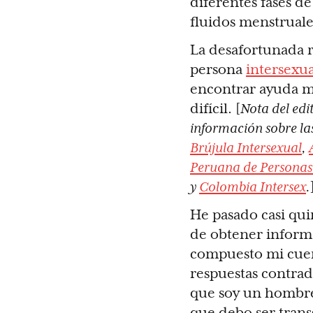
diferentes fases d
fluidos menstruale
La desafortunada r
persona
intersexua
encontrar ayuda m
difícil. [
Nota del edi
información sobre las
Brújula Intersexual
,
Peruana de Personas 
y
Colombia Intersex
.
He pasado casi qui
de obtener inform
compuesto mi cue
respuestas contrad
que soy un hombre
que debo ser tran