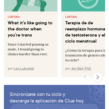
LGBTQIA+
LGBTQIA+
What it’s like going to
Terapia de de
the doctor when
reemplazo hormonal
you’re trans
de testosterona y el
ciclo menstrual
Since I started passing as
male, I found going to
¿Cómo la terapia para la
clinics harder than ever.
transición de género afect
tu ciclo?
por
Len Lukowski
por
Jen Bell, PhD
Sincronízate con tu ciclo y
descarga la aplicación de Clue hoy.