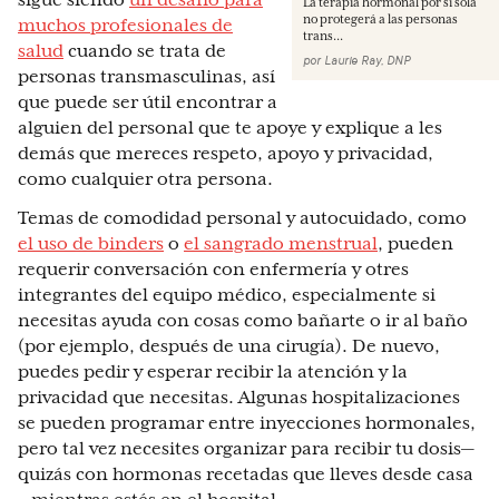
sigue siendo
un desafío para
La terapia hormonal por sí sola
no protegerá a las personas
muchos profesionales de
trans...
salud
cuando se trata de
por
Laurie Ray, DNP
personas transmasculinas, así
que puede ser útil encontrar a
alguien del personal que te apoye y explique a les
demás que mereces respeto, apoyo y privacidad,
como cualquier otra persona.
Temas de comodidad personal y autocuidado, como
el uso de binders
o
el sangrado menstrual
, pueden
requerir conversación con enfermería y otres
integrantes del equipo médico, especialmente si
necesitas ayuda con cosas como bañarte o ir al baño
(por ejemplo, después de una cirugía). De nuevo,
puedes pedir y esperar recibir la atención y la
privacidad que necesitas. Algunas hospitalizaciones
se pueden programar entre inyecciones hormonales,
pero tal vez necesites organizar para recibir tu dosis—
quizás con hormonas recetadas que lleves desde casa