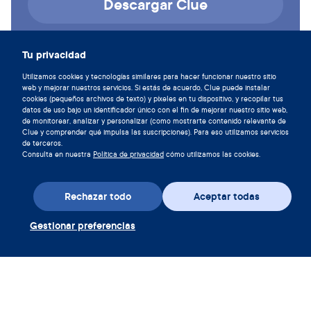
Descargar Clue
Tu privacidad
Utilizamos cookies y tecnologías similares para hacer funcionar nuestro sitio
web y mejorar nuestros servicios. Si estás de acuerdo, Clue puede instalar
cookies (pequeños archivos de texto) y píxeles en tu dispositivo, y recopilar tus
datos de uso bajo un identificador único con el fin de mejorar nuestro sitio web,
de monitorear, analizar y personalizar (como mostrarte contenido relevante de
Clue y comprender qué impulsa las suscripciones). Para eso utilizamos servicios
de terceros.
Consulta en nuestra
Política de privacidad
cómo utilizamos las cookies.
Descarga la aplicación
Rechazar todo
Aceptar todas
Gestionar preferencias
Canjear cupón Clue Plus
Empresa
Aplicación
Enciclopedia