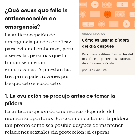
¿Qué causa que falle la
anticoncepción de
emergencia?
Anticonceptivos
La anticoncepción de
Cómo es usar la píldora
emergencia puede ser eficaz
del día después
para evitar el embarazo, pero
Personas de diferentes partes del
a veces las personas que la
mundo comparten sus historias
toman se quedan
de anticoncepción de...
embarazadas. Aquí están las
por
Jen Bell, PhD
tres principales razones por
las que esto sucede esto:
1. La ovulación se produjo antes de tomar la
píldora
La anticoncepción de emergencia depende del
momento oportuno. Se recomienda tomar la píldora
tan pronto como sea posible después de mantener
relaciones sexuales sin protección; si esperas