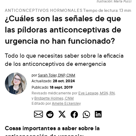
Ilustración: Marta Pucci
ANTICONCEPTIVOS HORMONALES
Tiempo de lectura:
13
min
¿Cuáles son las señales de que
las píldoras anticonceptivas de
urgencia no han funcionado?
Todo lo que necesitas saber sobre la eficacia
de los anticonceptivos de emergencia
por
Sarah Toler, DNP, CNM
28 oct. 2024
Actualizado:
18 sept. 2019
Publicado:
Revisado médicamente por
Eve Lepage, MSN, RN
,
y
Bridgette Holmes, CNM
Editado por
Amelie Eckersley
Cosas importantes a saber sobre la