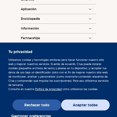
LNG as emergency contraception: analysis of four WHO
HRP studies. Contraception. 2017;95(1):50–4.
Aplicación
Teva Women’s Health, Inc. Plan B prescribing information
Enciclopedia
[Internet]. https://www.accessdata.fda.gov/. 2017 [cited
2024 Oct 17]. Available from:
Información
https://www.accessdata.fda.gov/drugsatfda_docs/label/
Partnerships
2017/021045s016lbl.pdf
Salcedo J, Cleland K, Bartz D, Thompson I. Society of
Tu privacidad
Family Planning Clinical Recommendations: Emergency
contraception. Contraception. 2023 Jan;109958.
Utilizamos cookies y tecnologías similares para hacer funcionar nuestro sitio
web y mejorar nuestros servicios. Si estás de acuerdo, Clue puede instalar
Foundation Consumer Healthcare. Plan B possible side
cookies (pequeños archivos de texto) y píxeles en tu dispositivo, y recopilar tus
datos de uso bajo un identificador único con el fin de mejorar nuestro sitio web,
effects | Plan B One-Step® [Internet].
de monitorear, analizar y personalizar (como mostrarte contenido relevante de
© 2026 Clue de Biowink GmbH, todos los derechos reservados
www.planbonestep.com. Available from:
Clue y comprender qué impulsa las suscripciones). Para eso utilizamos servicios
v:
08684d993
2026-08-06 11:34:36
de terceros.
https://www.planbonestep.com/plan-b-possible-side-
Consulta en nuestra
Política de privacidad
cómo utilizamos las cookies.
effects/
Rechazar todo
Aceptar todas
Gestionar preferencias