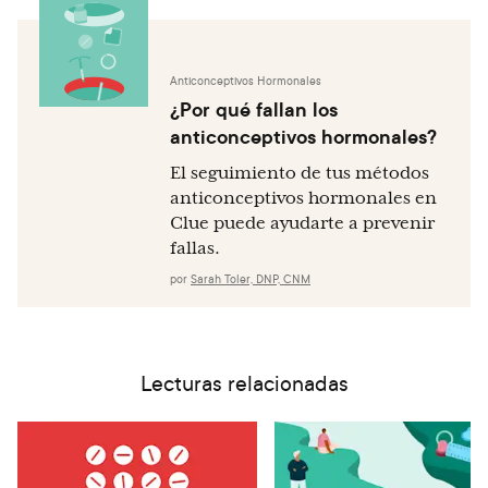
Plan B One-Step®. Frequently asked questions. 2019.
Available from: https://www.planbonestep.com/faqs/
Anticonceptivos Hormonales
Actavis Specialty Pharmaceuticals Co. Product
¿Por qué fallan los
monograph ella. [Internet]. Paris; 2015. Ulipristal acetate
anticonceptivos hormonales?
tablet: [cited 2019 Sep 13]. Available from:
https://allergan-web-cdn-
El seguimiento de tus métodos
prod.azureedge.net/allergancanadaspecialty/allerganca
anticonceptivos hormonales en
nadaspecialty/media/actavis-canada-
Clue puede ayudarte a prevenir
specialty/en/products/pms/ella-pm-jan-22-2015-
fallas.
eng.pdf
por
Sarah Toler, DNP, CNM
Foxcroft KF, Callaway LK, Byrne NM, Webster J.
Development and validation of a pregnancy symptoms
inventory. BMC Pregnancy Childbirth. 2013 Jan 16;13:3.
Lecturas relacionadas
Bastian LA, Brown HL. Clinical manifestations and
diagnosis of early pregnancy. Waltham, MA: UpToDate.
2020.
Cartwright AF, Tumlinson K, Upadhyay UD. Pregnancy