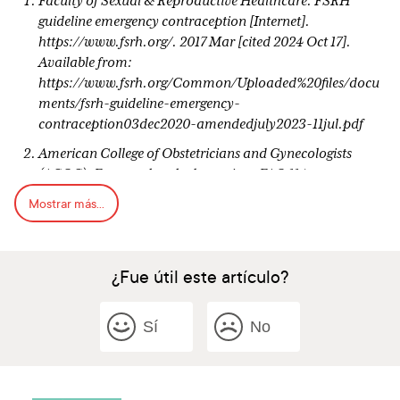
Faculty of Sexual & Reproductive Healthcare. FSRH
guideline emergency contraception [Internet].
https://www.fsrh.org/. 2017 Mar [cited 2024 Oct 17].
Available from:
https://www.fsrh.org/Common/Uploaded%20files/docu
ments/fsrh-guideline-emergency-
contraception03dec2020-amendedjuly2023-11jul.pdf
American College of Obstetricians and Gynecologists
(ACOG). Frequently asked questions FAQ 114
contraception. 2018. Available from:
Mostrar más...
https://www.acog.org/Patients/FAQs/Emergency-
Contraception
Wilcox AJ, Weinberg CR, Baird DD. Timing of sexual
¿Fue útil este artículo?
intercourse in relation to ovulation. Effects on the
probability of conception, survival of the pregnancy, and
Sí
No
sex of the baby. N Engl J Med 1995;333:1517–1521.
Hatcher RA. Contraceptive technology 22nd edition.
2023.USA: Bridging the Gap Foundation and Mimi
Zeiman.