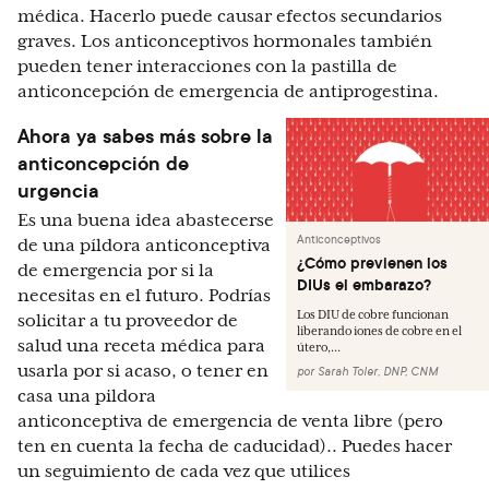
médica. Hacerlo puede causar efectos secundarios
graves. Los anticonceptivos hormonales también
pueden tener interacciones con la pastilla de
anticoncepción de emergencia de antiprogestina.
Ahora ya sabes más sobre la
anticoncepción de
urgencia
Es una buena idea abastecerse
Anticonceptivos
de una píldora anticonceptiva
¿Cómo previenen los
de emergencia por si la
DIUs el embarazo?
necesitas en el futuro. Podrías
Los DIU de cobre funcionan
solicitar a tu proveedor de
liberando iones de cobre en el
salud una receta médica para
útero,...
usarla por si acaso, o tener en
por
Sarah Toler, DNP, CNM
casa una pildora
anticonceptiva de emergencia de venta libre (pero
ten en cuenta la fecha de caducidad).. Puedes hacer
un seguimiento de cada vez que utilices