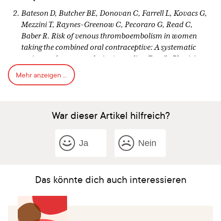
Bateson D, Butcher BE, Donovan C, Farrell L, Kovacs G,
Mezzini T, Raynes-Greenow C, Pecoraro G, Read C,
Baber R. Risk of venous thromboembolism in women
taking the combined oral contraceptive: A systematic
review and meta-analysis. Australian Family Physician.
2016 Jan;45(1/2):59.
Mehr anzeigen ...
de Bastos M, Stegeman BH, Rosendaal FR, Vlieg AV,
Helmerhorst FM, Stijnen T, Dekkers OM. Combined oral
contraceptives: venous thrombosis. Cochrane Database
War dieser Artikel hilfreich?
Syst Rev. 2014 Mar 3;(3):CD010813.
Practice Committee of the American Society for
Ja
Nein
Reproductive Medicine. Combined hormonal
contraception and the risk of venous thromboembolism:
a guideline. Fertil Steril. 2017 Jan 1;107(1):43-51.
Das könnte dich auch interessieren
Lidegaard Ø, Nielsen LH, Skovlund CW, Skjeldestad FE,
Løkkegaard E. Risk of venous thromboembolism from use
of oral contraceptives containing different progestogens