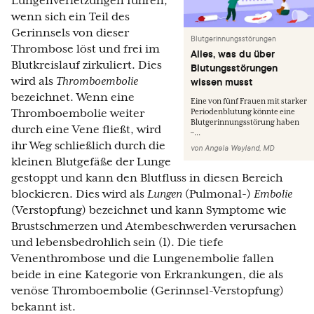
Lungenverletzungen führen,
wenn sich ein Teil des
Gerinnsels von dieser
Blutgerinnungsstörungen
Thrombose löst und frei im
Alles, was du über
Blutkreislauf zirkuliert. Dies
Blutungsstörungen
wird als
Thromboembolie
wissen musst
bezeichnet. Wenn eine
Eine von fünf Frauen mit starker
Thromboembolie weiter
Periodenblutung könnte eine
Blutgerinnungsstörung haben
durch eine Vene fließt, wird
–...
ihr Weg schließlich durch die
von
Angela Weyland, MD
kleinen Blutgefäße der Lunge
gestoppt und kann den Blutfluss in diesen Bereich
blockieren. Dies wird als
Lungen
(Pulmonal-)
Embolie
(Verstopfung) bezeichnet und kann Symptome wie
Brustschmerzen und Atembeschwerden verursachen
und lebensbedrohlich sein (1). Die tiefe
Venenthrombose und die Lungenembolie fallen
beide in eine Kategorie von Erkrankungen, die als
venöse Thromboembolie (Gerinnsel-Verstopfung)
bekannt ist.