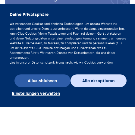
drospirenone. Silver Spring: FDA; 2012.
Zyklus und lade die Clue App noch
heute herunter.
Curtis KM, Tepper NK, Jatlaoui TC, et al. US medical
Deine Privatsphäre
eligibility criteria for contraceptive use, 2016. MMWR.
Wir verwenden Cookies und ähnliche Technologien, um unsere Website zu
Clue herunterladen
Recommendations and Reports. 2016;65.
betreiben und unsere Dienste zu verbessern. Wenn du damit einverstanden bist,
kann Clue Cookies (kleine Textdateien) und Pixel auf deinem Gerät platzieren
World Health Organization. Medical eligibility criteria for
und deine Nutzungsdaten unter einer eindeutigen Kennung sammeln, um unsere
Website zu verbessern, zu tracken, zu analysieren und zu personalisieren (z. B.
contraceptive use (Fifth edition). 2015. Retrieved from
um dir relevante Clue-Inhalte anzuzeigen und zu verstehen, was zu
https://www.who.int/reproductivehealth/publications/fa
Abonnements führt). Wir nutzen Dienste von Drittanbietern, die uns dabei
unterstützen.
mily_planning/MEC-5/en/
Lies in unserer
Datenschutzerklärung
nach, wie wir Cookies verwenden.
Lidegaard Ø. Thrombotic diseases in young women and
the influence of oral contraceptives. Am J Obstet Gynecol.
Alles ablehnen
Alle akzeptieren
1998 Sep 1;179(3):s62-7.
Heinemann LA, Dinger JC. Range of published estimates
Einstellungen verwalten
of venous thromboembolism incidence in young women.
App herunterladen
Contraception. 2007 May 1;75(5):328-36.
Gutschein einlösen