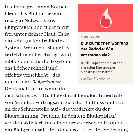
In einem gesunden Körper
bleibt das Blut in diesem
riesigen Netzwerk aus
Blutgefäßen und fließt nicht
frei unter deiner Haut. Es ist
Menstruation
ein sehr gut kontrolliertes
Blutklümpchen während
System. Wenn ein Blutgefäß
der Periode: Wie
verletzt oder beschädigt wird,
entstehen sie?
gibt es ein Sicherheitssystem,
Blutklümpchen sind an den
das Löcher schnell und
stärksten Tagen deiner
Menstruation normal.
effektiv verschließt – das
von
Clár McWeeney
nennt man
Blutgerinnung
.
Denk mal daran, wenn du
dich schneidest: Du blutest nicht endlos. Innerhalb
von Minuten verlangsamt sich der Blutfluss und hört
an der Schnittstelle auf – das verdankst du der
Blutgerinnung. Proteine in deinem Blutkreislauf
werden aktiviert, um einen provisorischen Pfropfen –
ein Blutgerinnsel oder
Thrombus
– über der Verletzung