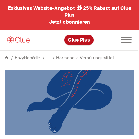
Exklusives Website-Angebot 🎁
25% Rabatt auf Clue
menü
ßen
Plus
Jetzt abonnieren
Hauptme
Clue Plus
öffnen
Verhütungsmittel
Hormonelle
Enzyklopädie
Hormonelle Verhütungsmittel
Verhütung
und
Blutgerinnsel