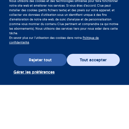
Nous utilisons des cookies et des technologies similaires pour faire fonctionner
Vivez en symbiose avec votre
notre site web et améliorer nos services. Si vous êtes d'accord, Clue peut
installer des cookies (petits fichiers texte) et des pixels sur votre appareil, et
cycle en téléchargeant l'app Clue
collecter vos données d'utilisation sous un identifiant unique à des fins
maintenant.
d'amélioration de notre site web, de suivi, d'analyse et de personnalisation
(comme vous montrer du contenu Clue pertinent et comprendre ce qui motive
les abonnements). Nous utilisons des services tiers pour nous aider dans cette
Télécharger Clue
tâche.
En savoir plus sur l'utilisation des cookies dans notre
Politique de
confidentialité
.
Rejeter tout
Tout accepter
Gérer les préférences
Téléchargez l’appli
Utiliser coupon Clue Plus