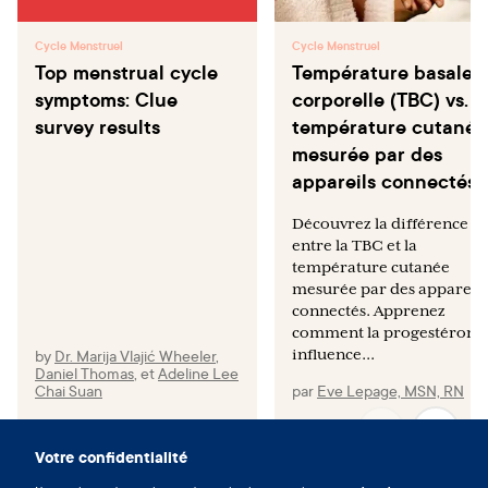
Cycle Menstruel
Cycle Menstruel
Top menstrual cycle
Température basale
symptoms: Clue
corporelle (TBC) vs. l
survey results
température cutanée
mesurée par des
appareils connectés
Découvrez la différence
entre la TBC et la
température cutanée
mesurée par des appareils
connectés. Apprenez
comment la progestérone
by
Dr. Marija Vlajić Wheeler
,
influence...
Daniel Thomas
,
et
Adeline Lee
Chai Suan
par
Eve Lepage, MSN, RN
Votre confidentialité