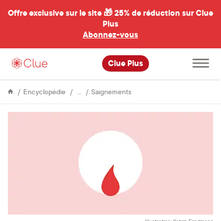
Offre exclusive sur le site 🎁
25% de réduction sur Clue
Plus
Abonnez-vous
al
Ouvrir
Clue Plus
le
menu
principal
Cycle
6
Encyclopédie
Saignements
Menstruel
avantages
du
«
freebleeding
»