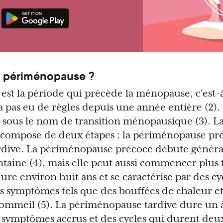
a périménopause ?
st la période qui précède la ménopause, c'est-à
 pas eu de règles depuis une année entière (2). E
sous le nom de transition ménopausique (3). L
compose de deux étapes : la périménopause pré
dive. La périménopause précoce débute génér
ntaine (4), mais elle peut aussi commencer plus 
ure environ huit ans et se caractérise par des cy
es symptômes tels que des bouffées de chaleur e
ommeil (5). La périménopause tardive dure un à 
s symptômes accrus et des cycles qui durent deu