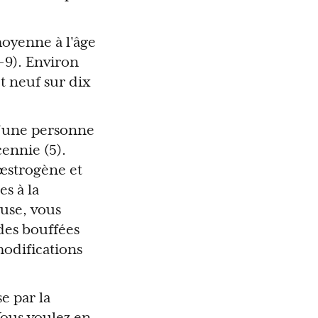
oyenne à l'âge
6-9). Environ
t neuf sur dix
d'une personne
cennie (5).
œstrogène et
s à la
use, vous
des bouffées
modifications
e par la
Vous voulez en