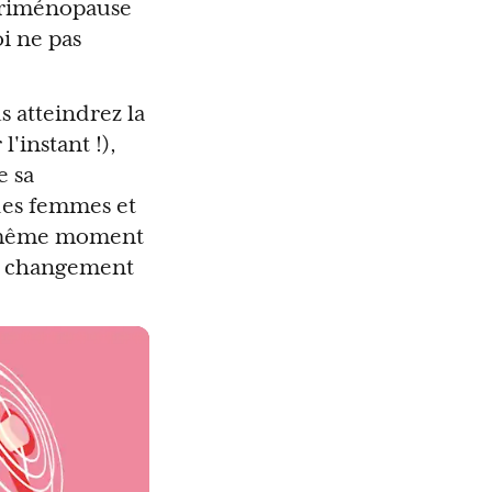
périménopause
i ne pas
 atteindrez la
'instant !),
e sa
des femmes et
u même moment
ce changement