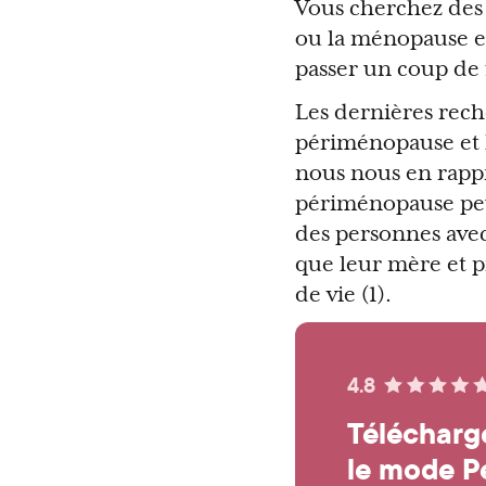
Vous cherchez des
ou la ménopause et
passer un coup de f
Les dernières rech
périménopause et l
nous nous en rappr
périménopause peu
des personnes ave
que leur mère et 
de vie (1).
4.8
Télécharge
le mode P