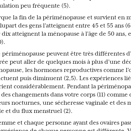
ulation peu fréquente (5).
ue la fin de la périménopause et survient en m
plupart des gens l'atteignent entre 45 et 55 ans (
dix atteignent la ménopause à l'âge de 50 ans, e
0).
e périménopause peuvent être très différentes 
urée peut aller de quelques mois à plus d'une dé
nopause, les hormones reproductives comme l'
ctuent puis diminuent (2,5). Les expériences liée
ient considérablement. Pendant la périménopa
des changements dans votre corps (11) comme 
eurs nocturnes, une sécheresse vaginale et des 
e et du flux menstruel (2).
emme et chaque personne ayant des ovaires pass
xpérience de chaque personne est différente. 