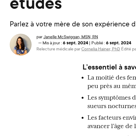
études
Parlez à votre mère de son expérience de 
par
Janelle McSwiggan, MSN, RN
6 sept. 2024
6 sept. 2024
—
Mis à jour :
|
Publié :
Relecture médicale par
Cornelia Hainer, PhD
Édité p
L’essentiel à savo
La moitié des fe
peu près au mêm
Les symptômes 
sueurs nocturnes
Les facteurs envi
avancer l'âge de