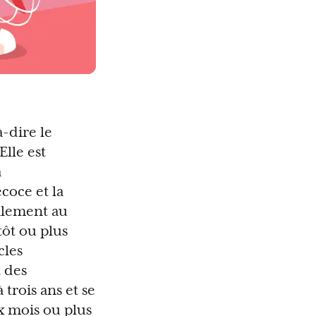
-dire le
lle est
a
coce et la
alement au
tôt ou plus
cles
t des
trois ans et se
x mois ou plus