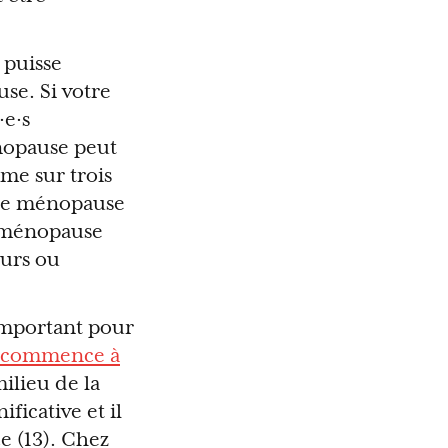
 puisse
se. Si votre
·e·s
nopause peut
me sur trois
 de ménopause
ne ménopause
eurs ou
important pour
té commence à
milieu de la
ificative et il
e (13). Chez