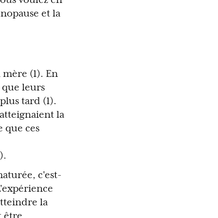
énopause et la
 mère (1). En
 que leurs
plus tard (1).
atteignaient la
e que ces
).
turée, c'est-
L'expérience
tteindre la
 être