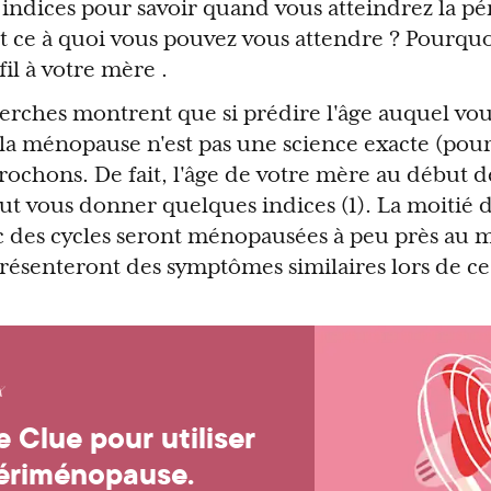
 indices pour savoir quand vous atteindrez la 
 ce à quoi vous pouvez vous attendre ? Pourquo
il à votre mère .
erches montrent que si prédire l'âge auquel vous
a ménopause n'est pas une science exacte (pour l
ochons. De fait, l'âge de votre mère au début d
t vous donner quelques indices (1). La moitié 
c des cycles seront ménopausées à peu près a
présenteront des symptômes similaires lors de 
 Clue pour utiliser
ériménopause.