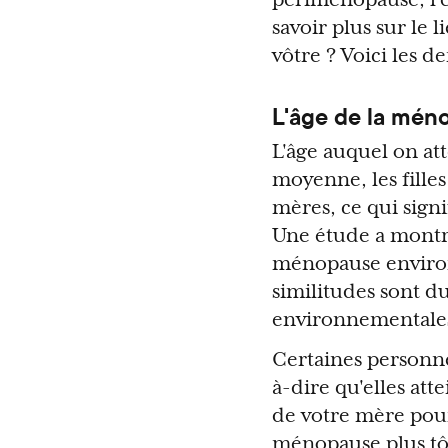
savoir plus sur le 
vôtre ? Voici les d
L'âge de la méno
L'âge auquel on att
moyenne, les fille
mères, ce qui signif
Une étude a montré 
ménopause environ
similitudes sont du
environnementales
Certaines personn
à-dire qu'elles att
de votre mère pourr
ménopause plus tô