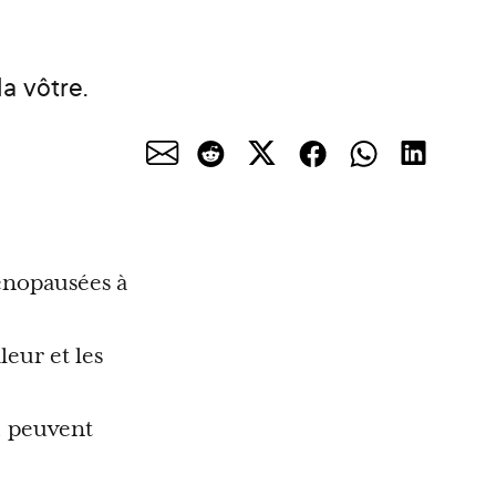
a vôtre.
énopausées à
eur et les
, peuvent