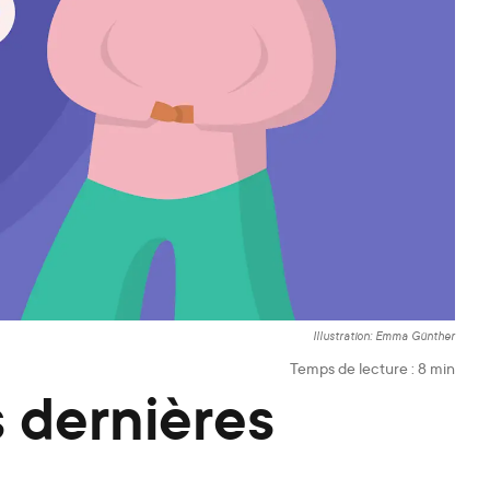
Illustration: Emma Günther
Temps de lecture :
8
min
 dernières