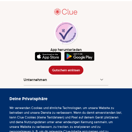
App herunterladen
Gutschein einlösen
Unternehmen
App
Deine Privatsphäre
Enzyklopädie
Wir verwenden Cookies und ähnliche Technologien, um unsere Website zu
Info
betreiben und unsere Dienste zu verbessern. Wenn du damit einverstanden bist,
kann Clue Cookies (kleine Textdateien) und Pixel auf deinem Gerät platzieren
und deine Nutzungsdaten unter einer eindeutigen Kennung sammeln, um
Partnerships
unsere Website zu verbessern, zu tracken, zu analysieren und zu
personalisieren (z. B. um dir relevante Clue-Inhalte anzuzeigen und zu