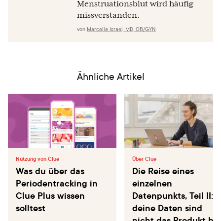
Menstruationsblut wird häufig
missverstanden.
von
Marcella Israel, MD, OB/GYN
Ähnliche Artikel
Nutzung von Clue
Über Clue
Was du über das
Die Reise eines
Periodentracking in
einzelnen
Clue Plus wissen
Datenpunkts, Teil II:
solltest
deine Daten sind
nicht das Produkt bei